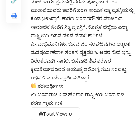
ಮೇಳ ಕಾರ್ಯಕ್ರಮದಲ್ಲಿ ಪರಮ ಪೂಜ್ಯ ಡಾ ಗಂಗಾ
ಮಾತಾಜಿಯವರು ಇವರಿಗೆ ಶರಣ ಕಾಯಕ ರತ್ನ ಪ್ರಶಸ್ತಿಯನ್ನು
ಕೂಡ ನೀಡಿದ್ದಾರೆ. ಕಾರಣ ಬಸವನಗೌಡರ ಮಾಡಿರುವ
ಸಾಮಾಜಿಕ ಸೇವೆಗೆ ಸಿಕ್ಕ ಪ್ರಶಸ್ತಿಗೆ, ಕೊಪ್ಪಳ ಜಿಲ್ಲೆಯ ಎಲ್ಲಾ
ರಾಷ್ಟ್ರೀಯ ಬಸವ ದಳದ ಪದಾಧಿಕಾರಿಗಳು
ಬಸವಾಭಿಮಾನಿಗಳು, ಬಸವ ಪರ ಸಂಘಟನೆಗಳು ಅತ್ಯಂತ
ಮನಪೂರ್ವಕವಾಗಿ ಸಂತಸ ವ್ಯಕ್ತಪಡಿಸಿ. ಅವರ ಸೇವೆ ಇನ್ನು
ನಿರಂತರವಾಗಿ ಸಾಗಲಿ, ಬಸವಾದಿ ಶಿವ ಶರಣರ
ಕೃಪಾಶಿರ್ವಾದದಿಂದ ಆಯುಷ್ಯ ಆರೋಗ್ಯ ಸುಖ ಸಂಪತ್ತು
ಲಭಿಸಲಿ ಎಂದು ಪ್ರಾರ್ಥಿಸುತಿದ್ದಾರೆ.
ಶರಣಾರ್ಥಿಗಳು
✍️ ಬಸವರಾಜ ಎಸ್ ಹೂಗಾರ ರಾಷ್ಟ್ರೀಯ ಬಸವ ದಳ
ಶರಣ ಗ್ರಾಮ ಗುಳೆ
Total Views:
0