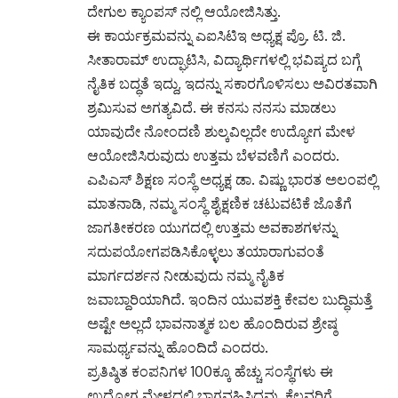
ದೇಗುಲ ಕ್ಯಾಂಪಸ್ ನಲ್ಲಿ ಆಯೋಜಿಸಿತ್ತು.
ಈ ಕಾರ್ಯಕ್ರಮವನ್ನು ಎಐಸಿಟಿಇ ಅಧ್ಯಕ್ಷ ಪ್ರೊ. ಟಿ. ಜಿ.
ಸೀತಾರಾಮ್ ಉದ್ಘಾಟಿಸಿ, ವಿದ್ಯಾರ್ಥಿಗಳಲ್ಲಿ ಭವಿಷ್ಯದ ಬಗ್ಗೆ
ನೈತಿಕ ಬದ್ಧತೆ ಇದ್ದು, ಇದನ್ನು ಸಕಾರಗೊಳಿಸಲು ಅವಿರತವಾಗಿ
ಶ್ರಮಿಸುವ ಅಗತ್ಯವಿದೆ. ಈ ಕನಸು ನನಸು ಮಾಡಲು
ಯಾವುದೇ ನೋಂದಣಿ ಶುಲ್ಕವಿಲ್ಲದೇ ಉದ್ಯೋಗ ಮೇಳ
ಆಯೋಜಿಸಿರುವುದು ಉತ್ತಮ ಬೆಳವಣಿಗೆ ಎಂದರು.
ಎಪಿಎಸ್ ಶಿಕ್ಷಣ ಸಂಸ್ಥೆ ಅಧ್ಯಕ್ಷ ಡಾ. ವಿಷ್ಣು ಭಾರತ ಅಲಂಪಲ್ಲಿ
ಮಾತನಾಡಿ, ನಮ್ಮ ಸಂಸ್ಥೆ ಶೈಕ್ಷಣಿಕ ಚಟುವಟಿಕೆ ಜೊತೆಗೆ
ಜಾಗತೀಕರಣ ಯುಗದಲ್ಲಿ ಉತ್ತಮ ಅವಕಾಶಗಳನ್ನು
ಸದುಪಯೋಗಪಡಿಸಿಕೊಳ್ಳಲು ತಯಾರಾಗುವಂತೆ
ಮಾರ್ಗದರ್ಶನ ನೀಡುವುದು ನಮ್ಮ ನೈತಿಕ
ಜವಾಬ್ದಾರಿಯಾಗಿದೆ. ಇಂದಿನ ಯುವಶಕ್ತಿ ಕೇವಲ ಬುದ್ಧಿಮತ್ತೆ
ಅಷ್ಟೇ ಅಲ್ಲದೆ ಭಾವನಾತ್ಮಕ ಬಲ ಹೊಂದಿರುವ ಶ್ರೇಷ್ಠ
ಸಾಮರ್ಥ್ಯವನ್ನು ಹೊಂದಿದೆ ಎಂದರು.
ಪ್ರತಿಷ್ಠಿತ ಕಂಪನಿಗಳ 100ಕ್ಕೂ ಹೆಚ್ಚು ಸಂಸ್ಥೆಗಳು ಈ
ಉದ್ಯೋಗ ಮೇಳದಲ್ಲಿ ಭಾಗವಹಿಸಿದ್ದವು. ಕೆಲವರಿಗೆ