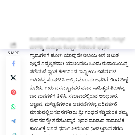
ಶರಣಬಳಗದವರ ವೃದಯದ ಅಂತರಾತ್ಮದಲ್ಲಿ ಅಚ್ಚಳಿಯದೆ
ಉಳಿದಿದ್ದಾರೆ. ಅಷ್ಟೇ ಅಲ್ಲದೆ ಜಿಲ್ಲೆಯಾದ್ಯಂತ ಹಳ್ಳಿಗಳಾದ
ವನಜಭಾವಿ, ಮಾಟಲದಿನ್ನಿ, ಲಿಂಗದಹಳ್ಳಿ, ತಾಳಕೇರಿ,
ಚವಡಾಪುರ, ಹಟ್ಟಿ ಮುರಡಿ, ಟಣಕನಕಲ್, ಕಾಸನಕಂಡಿ,
ಕೊಡದಾಳ, ಮಂಗಳಾಪುರ, ವಣಗೇರಿ, ನಿಡಶೀಸಿ, ಗುನ್ನಾಳ
ವನಗಡ್ಡಿ, ಮದ್ಲೂರು ಕೊಪ್ಪಳ ಸೇರಿದಂತೆ ಇನ್ನಿತರ
ಗ್ರಾಮಗಳಿಗೆ ಹೋಗಿ ಯಾವುದೇ ರೀತಿಯ ಆಸೆ ಆಮಿಶ
ಇಲ್ಲದೆ ನಿಷ್ಕಲ್ಮಶವಾಗಿ ಯಾರಿಂದಲು ಒಂದು ರುಪಾಯಿಯನ್ನ
ಪಡೆಯದೆ ಸ್ವಂತ ಕರ್ಚಿನಿಂದ ರಾಷ್ಟ್ರೀಯ ಬಸವ ದಳ
ಗಳಗಳನ್ನ ಸಂಘಟಿಸಿ ಅಲ್ಲಿನ ನೂರಾರು ಜನರಿಗೆ ಲಿಂಗ ದೀಕ್ಷೆ
ಕೊಡಿಸಿ, ಗುರು ಬಸವಣ್ಣನವರ ವಚನ ಸಾಹಿತ್ಯದ ತಿರುಳನ್ನ
ಜನ ಮನಗಳಿಗೆ ತಿಳಿಸಿ, ಸಮಾಜದಲ್ಲಿರುವ ಅಂಧಕಾರ,
ಅಜ್ಞಾನ, ಮೌಢ್ಯತೆಗಳಂತ ಆಚರಣೆಗಳನ್ನ ಪರಿವರ್ತನೆ
ಮಾಡುವಲ್ಲಿ ಬಸವನಗೌಡರು ಶ್ರೀ ಗಂಧದ ಕಡ್ಡಿಯಂತೆ ತಮ್ಮ
ಜೀವನವನ್ನೇ ಸವೆಸುತಿದ್ದಾರೆ. ಇವರ ಮಾಡುವ ಸಾಮಾಜಿಕ
ಕಾರ್ಯಕ್ಕೆ ಬಸವ ಧರ್ಮ ಪೀಠದಿಂದ ನೀಡಲ್ಪಡುವ ಶರಣ