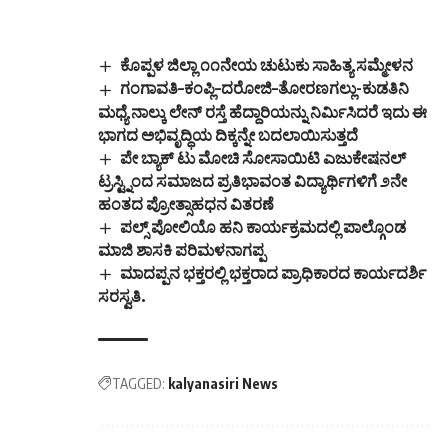
ಕೊಪ್ಪಳ ಜಿಲ್ಲಾ ೧೧ನೇಯ ಚುಟುಕು ಸಾಹಿತ್ಯ ಸಮ್ಮೇಳನ
ಗಂಗಾವತಿ–ಕಂಪ್ಲಿ–ದರೋಜಿ–ತೋರಣಗಲ್ಲು-ಕುಡತಿನಿ
ಮಧ್ಯೆ ನಾಲ್ಕು ಲೇನ್ ರಸ್ತೆ ಹೆದ್ದಾರಿಯನ್ನು ನಿರ್ಮಿಸಿದರೆ ಇದು ಈ
ಭಾಗದ ಅಭಿವೃದ್ಧಿಯ ದಿಕ್ಕನ್ನೇ ಬದಲಾಯಿಸುತ್ತದೆ
ಪೇ ಬ್ಯಾಕ್ ಟು ಮೋಚಿ ಸೋಸಾಯಿಟಿ ಎಜುಕೇಷನಲ್
ಟ್ರಸ್ಟ್ನಿಂದ ಸಮಾಜದ ಪ್ರತಿಭಾವಂತ ವಿದ್ಯಾರ್ಥಿಗಳಿಗೆ ೨ನೇ
ಹಂತದ ಪ್ರೋತ್ಸಾಹಧನ ವಿತರಣೆ
ಪಲ್ಸ್ ಪೋಲಿಯೊ ಹನಿ ಕಾರ್ಯಕ್ರಮದಲ್ಲಿ ಪಾಲ್ಗೊಂಡ
ಮಾಜಿ ಶಾಸಕಿ ಪರಿಮಳನಾಗಪ್ಪ
ಮಾದಪ್ಪನ ಭಕ್ತರಲ್ಲಿ ಭಕ್ತರಾದ ಪ್ರಾಧಿಕಾರದ ಕಾರ್ಯದರ್ಶಿ
ಸರಸ್ವತಿ.
TAGGED:
kalyanasiri News