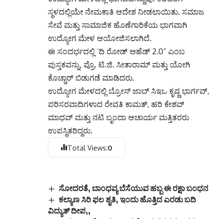
ಸ್ಥಳದಲ್ಲಿಯೇ ನೇಮಕಾತಿ ಆದೇಶ ನೀಡಲಾಯಿತು. ಸಮಾಜ
ಸೇವೆ ಮತ್ತು ಸಾಮಾಜಿಕ ಹೊಣೆಗಾರಿಕೆಯ ಭಾಗವಾಗಿ
ಉದ್ಯೋಗ ಮೇಳ ಆಯೋಜಿಸಲಾಗಿದೆ.
ಈ ಸಂದರ್ಭದಲ್ಲಿ ‘ದಿ ರೋಡ್ ಅಹೆಡ್ 2.0” ಎಂಬ
ಪುಸ್ತಕವನ್ನು, ಪ್ರೊ. ಟಿ.ಜಿ. ಸೀತಾರಾಮ್ ಮತ್ತು ಯೋಗಿ
ಕೊಚ್ಚಾರ್ ಬಿಡುಗಡೆ ಮಾಡಿದರು.
ಉದ್ಯೋಗ ಮೇಳದಲ್ಲಿ ಬ್ರೋಸ್ ಜಾಬ್ ಸಿಇಒ ಕೃಷ್ಣ ಭಾರ್ಗವ್,
ಪರಿಸರವಾದಿಗಳಾದ ರೇವತಿ ಕಾಮತ್, ಹರಿ ಕೇಶವ್
ಮಾಧವ್ ಮತ್ತು ನಟಿ ಬೃಂದಾ ಆಚಾರ್ಯ ಮತ್ತಿತರರು
ಉಪಸ್ಥಿತರಿದ್ದರು.
Total Views:
0
ಸೋದರತೆ, ಬಾಂಧವ್ಯ ಬೆಸೆಯುವ ಹಬ್ಬ ಈ ರಕ್ಷಾ ಬಂಧನ
ಕಲ್ಯಾಣ ಸಿರಿ ಫಲ ಶೃತಿ, ಇಂದು ಹೊತ್ತಿದ ಎರಡು ಬದಿ
ವಿದ್ಯುತ್ ದೀಪ,,