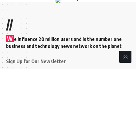
//
W
e influence 20 million users and is the number one
business and technology news network on the planet
Sign Up for Our Newsletter
Subscribe to our newsletter to get our newest articles
instantly!
[mc4wp_form id=”847″]
Follow US