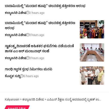
ಬಾದಾಮಿಯಲ್ಲಿ “ಮಂದಾರ ಹೂವು” ಚಲನಚಿತ್ರ ಚಿತ್ರೀಕರಣ ಆರಂಭ
ಕಲ್ಯಾಣಸಿರಿ ವಿಶೇಷ
2 hours ago
ಬಾದಾಮಿಯಲ್ಲಿ “ಮಂದಾರ ಹೂವು” ಚಲನಚಿತ್ರ ಚಿತ್ರೀಕರಣ
ಆರಂಭ
ಕಲ್ಯಾಣಸಿರಿ ವಿಶೇಷ
3 hours ago
ಸ್ವಾತಂತ್ರ್ಯ ದಿನಾಚರಣೆ ಅಹಿತಕರ ಘಟನೆಗಳು ನಡೆಯದಂತೆ
ಶಾಸಕ ಎಂ ಆರ್ ಮಂಜುನಾಥ್ ಸಲಹೆ
ಕಲ್ಯಾಣಸಿರಿ ವಿಶೇಷ
3 hours ago
ಗಾಂಧಿ ಸ್ಮಾರಕ ಸ್ತಂಭ ನಿರ್ಮಿಸಲು ಮನವಿ
ಕೊಪ್ಪಳ ಸುದ್ದಿ
6 hours ago
Kalyanasiri
>
ಕಲ್ಯಾಣಸಿರಿ ವಿಶೇಷ
>
ಎಪಿಎಸ್ ಶಿಕ್ಷಣ ಸಂಸ್ಥೆ ಆವರಣದಲ್ಲಿ ಬೃಹತ್ ಉದ್ಯೋಗ ಮೇಳ
ಕಲ್ಯಾಣಸಿರಿ ವಿಶೇಷ