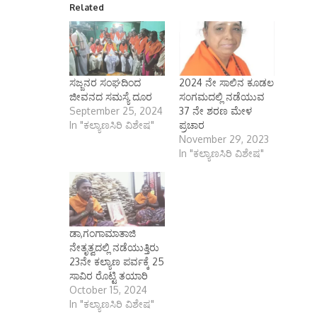
Related
ಸಜ್ಜನರ ಸಂಘದಿಂದ
2024 ನೇ ಸಾಲಿನ ಕೂಡಲ
ಜೀವನದ ಸಮಸ್ಯೆ ದೂರ
ಸಂಗಮದಲ್ಲಿ ನಡೆಯುವ
September 25, 2024
37 ನೇ ಶರಣ ಮೇಳ
In "ಕಲ್ಯಾಣಸಿರಿ ವಿಶೇಷ"
ಪ್ರಚಾರ
November 29, 2023
In "ಕಲ್ಯಾಣಸಿರಿ ವಿಶೇಷ"
ಡಾ,ಗಂಗಾಮಾತಾಜಿ
ನೇತೃತ್ವದಲ್ಲಿ ನಡೆಯುತ್ತಿರು
23ನೇ ಕಲ್ಯಾಣ ಪರ್ವಕ್ಕೆ 25
ಸಾವಿರ ರೊಟ್ಟಿ ತಯಾರಿ
October 15, 2024
In "ಕಲ್ಯಾಣಸಿರಿ ವಿಶೇಷ"