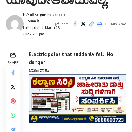
H.Mallikarjun
- Kalyanasiri
Share
1 Min Read
Last updated: March 28,
2025 6:58 pm
Electric poles that suddenly fell: No
danger.
SHARE
ಜಾಹೀರಾತು