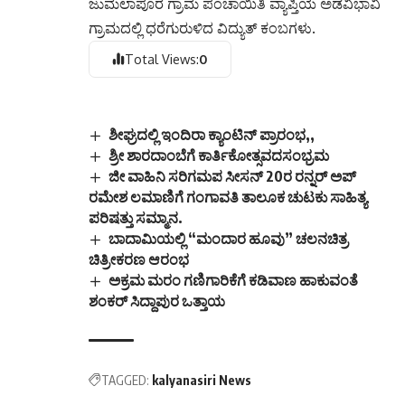
ಜುಮಲಾಪೂರ ಗ್ರಾಮ ಪಂಚಾಯಿತಿ ವ್ಯಾಪ್ತಿಯ ಅಡವಿಭಾವಿ
ಗ್ರಾಮದಲ್ಲಿ ಧರೆಗುರುಳಿದ ವಿದ್ಯುತ್ ಕಂಬಗಳು.
Total Views:
0
ಶೀಘ್ರದಲ್ಲಿ ಇಂದಿರಾ ಕ್ಯಾಂಟಿನ್ ಪ್ರಾರಂಭ,,
ಶ್ರೀ ಶಾರದಾಂಬೆಗೆ ಕಾರ್ತಿಕೋತ್ಸವದಸಂಭ್ರಮ
ಜೀ ವಾಹಿನಿ ಸರಿಗಮಪ ಸೀಸನ್ 20ರ ರನ್ನರ್ ಅಪ್
ರಮೇಶ ಲಮಾಣಿಗೆ ಗಂಗಾವತಿ ತಾಲೂಕ ಚುಟಕು ಸಾಹಿತ್ಯ
ಪರಿಷತ್ತು ಸಮ್ಮಾನ.
ಬಾದಾಮಿಯಲ್ಲಿ “ಮಂದಾರ ಹೂವು” ಚಲನಚಿತ್ರ
ಚಿತ್ರೀಕರಣ ಆರಂಭ
ಅಕ್ರಮ ಮರಂ ಗಣಿಗಾರಿಕೆಗೆ ಕಡಿವಾಣ ಹಾಕುವಂತೆ
ಶಂಕರ್ ಸಿದ್ದಾಪುರ ಒತ್ತಾಯ
TAGGED:
kalyanasiri News