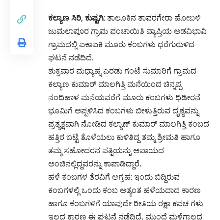
ಕಲ್ಯಾಣ ಸಿರಿ, ಕುಷ್ಟಗಿ
: ತಾಲೂಕಿನ ತಾವರಗೇರಾ ಹೋಬಳಿ
ಜುಮಲಾಪೂರ ಗ್ರಾಮ ಪಂಚಾಯಿತಿ ವ್ಯಾಪ್ತಿಯ ಅಡವಿಭಾವಿ
ಗ್ರಾಮದಲ್ಲಿ ಏಕಾಏಕಿ ಮೂರು ಕಂಬಗಳು ಧರೆಗುರುಳಿದ
ಘಟನೆ ನಡೆದಿದೆ.
ಶುಕ್ರವಾರ ಮಧ್ಯಾಹ್ನ ಎರಡು ಗಂಟೆ ಸುಮಾರಿಗೆ ಗ್ರಾಮದ
ಕಲ್ಯಾಣ ಕುಮಾರ್ ಮಾಲಗಿತ್ತಿ ಮನೆಯಿಂದ ಚಿನ್ನಪ್ಪ
ನಂದಿಹಾಳ ಮನೆಯವರೆಗೆ ಮೂರು ಕಂಬಗಳು ಧಿಡೀರನೆ
ಭೂಮಿಗೆ ಅಪ್ಪಳಿಸಿದ ಕಂಬಗಳು ಬೀಳುತ್ತಿರುವ ದೃಶ್ಯವನ್ನು
ಪ್ರತ್ಯಕ್ಷವಾಗಿ ನೋಡಿದ ಕಲ್ಯಾಣ್ ಕುಮಾರ್ ಮಾಲಗಿತ್ತಿ ಕಂಬದ
ಹತ್ತಿರ ಬಟ್ಟೆ ತೊಳೆಯಲು ಕುಳಿತಿದ್ದ ತಮ್ಮ ಶ್ರೀಮತಿ ಹಾಗೂ
ತಮ್ಮ ಸಹೋದರನ ಪತ್ನಿಯನ್ನು ಅಪಾಯದ
ಅಂಚಿನಲ್ಲಿದ್ದವರನ್ನು ಕಾಪಾಡಿದ್ದಾರೆ.
ಹಳೆ ಕಂಬಗಳ ತೆರವಿಗೆ ಆಗ್ರಹ: ಇಂದು ಬಿದ್ದಿರುವ
ಕಂಬಗಳಲ್ಲಿ ಒಂದು ಕಂಬ ಅತ್ಯಂತ ಹಳೆಯದಾದ ಕಾರಣ
ಹಾಗೂ ಕಂಬಗಳಿಗೆ ಯಾವುದೇ ರೀತಿಯ ರಕ್ಷಾ ಕವಚ ಗಳು
ಇಲ್ಲದ ಕಾರಣ ಈ ಘಟನೆ ನಡೆದಿದೆ, ಮುಂದೆ ಮಳೆಗಾಲದ