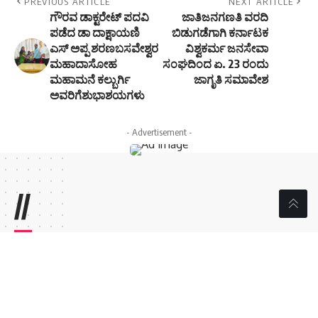
PREVIOUS ARTICLE
NEXT ARTICLE
ಗೌರವ ಡಾಕ್ಟರೇಟ್ ಪದವಿ
ಜಾತಿಜನಗಣತಿ ವರದಿ
ಪಡೆದ ಡಾ ದಾಕ್ಷಾಯಣಿ
ಬಿಡುಗಡೆಗಾಗಿ ಕರ್ನಾಟಕ
ಎಸ್ ಅಪ್ಪ ಶರಣಬಸವೇಶ್ವರ
ವಿಶ್ವಕರ್ಮ ಜನಸೇವಾ
ಮಹಾದಾಸೋಹ
ಸಂಘದಿಂದ ಏ. 23 ರಂದು
ಮಹಾಮನೆ ಕಲ್ಬುರ್ಗಿ
ಜಾಗೃತಿ ಸಮಾವೇಶ
ಅವರಿಗೆಶುಭಾಶಯಗಳು
- Advertisement -
//
W
e influence 20 million users and is the number one
business and technology news network on the planet
Sign Up for Our Newsletter