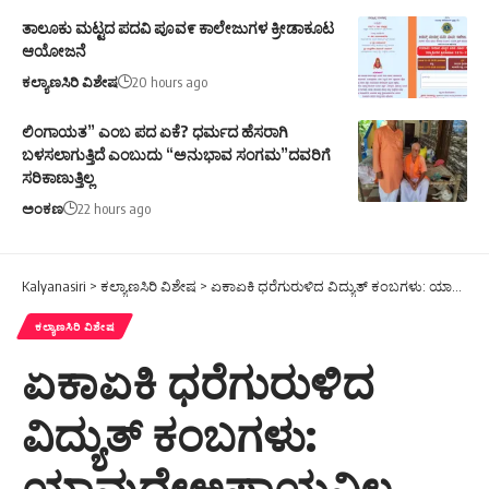
ತಾಲೂಕು ಮಟ್ಟದ ಪದವಿ ಪೂವ೯ ಕಾಲೇಜುಗಳ ಕ್ರೀಡಾಕೂಟ
ಆಯೋಜನೆ
ಕಲ್ಯಾಣಸಿರಿ ವಿಶೇಷ
20 hours ago
ಲಿಂಗಾಯತ” ಎಂಬ ಪದ ಏಕೆ? ಧರ್ಮದ ಹೆಸರಾಗಿ
ಬಳಸಲಾಗುತ್ತಿದೆ ಎಂಬುದು “ಅನುಭಾವ ಸಂಗಮ”ದವರಿಗೆ
ಸರಿಕಾಣುತ್ತಿಲ್ಲ
ಅಂಕಣ
22 hours ago
Kalyanasiri
>
ಕಲ್ಯಾಣಸಿರಿ ವಿಶೇಷ
>
ಏಕಾಏಕಿ ಧರೆಗುರುಳಿದ ವಿದ್ಯುತ್ ಕಂಬಗಳು: ಯಾವುದೇಅಪಾಯವಿಲ್ಲ.
ಕಲ್ಯಾಣಸಿರಿ ವಿಶೇಷ
ಏಕಾಏಕಿ ಧರೆಗುರುಳಿದ
ವಿದ್ಯುತ್ ಕಂಬಗಳು:
ಯಾವುದೇಅಪಾಯವಿಲ್ಲ.