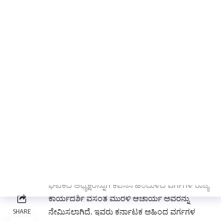
ನಿಗಮಕ್ಕೆ 300 ಕೋಟಿ ರೂ ಅನುದಾನ, ವಿವಿಗಳಿಗೆ
ಅಮರಶಿಲ್ಪಿ ಜಕಣಾಚಾರಿ ಹೆಸರು ನಾಮಕರಣ ಮಾಡಬೇಕು.
ವಿಧಾನಸೌಧದ ಆವರಣದಲ್ಲಿ ಭಗವಾನ್ ವಿಶ್ವಕರ್ಮ
ಮೂರ್ತಿಯನ್ನು ಪ್ರತಿಷ್ಠಾಪಿಸಬೇಕು ಎಂದು ಒತ್ತಾಯಿಸಿದರು.
ಅಮರಶಿಲ್ಪಿ ಜಕಣಾಚಾರಿ ಹುಟ್ಟೂರಾದ ಕೈದಾಳ ಅಭಿವೃದ್ಧಿ,
ಬೇಲೂರಿನ ಚೆನ್ನಕೇಶವ ದೇವಾಲಯದಲ್ಲಿ ಜಕಣಾಚಾರಿ
ಮತ್ತವರ ಮಗನಾದ ಡಂಕಣಾಚಾರಿ ಪ್ರತಿಮೆ ಅನಾವರಣ
ಮಾಡಲು ಸ್ಥಳಾವಕಾಶ, ಕೇಂದ್ರೀಯ ಮತ್ತು ಗ್ರಾಮೀಣ
ಬ್ಯಾಂಕ್ ಗಳಲ್ಲಿ ಚಿನ್ನ ಪರೀಕ್ಷಿಸುವವರನ್ನು ಆಚಾರಿ ಎಂದು
ಬಳಸದೇ, ಆಭರಣ ಪರೀಕ್ಷಕರು ಎಂದು ಹೆಸರು
ಬದಲಿಸಬೇಕು ಎಂದು ಮನವಿ ಮಾಡಲಾಗಿದೆ ಎಂದು ಎಂ.
ಸೋಮಶೇಖರ್ ತಿಳಿಸಿದರು.
ಕರ್ನಾಟಕ ವಿಶ್ವಕರ್ಮ ಜನಸೇವಾ ಸಂಘದ ಮಹಿಳಾ
ಘಟಕದ ಅಧ್ಯಕ್ಷರನ್ನಾಗಿ ಕೆಪಿಸಿಸಿ ಹಿಂದುಳಿದ ವರ್ಗಗಳ ರಾಜ್ಯ
ಕಾರ್ಯದರ್ಶಿ ವಸಂತ ಮುರಳಿ ಆಚಾರ್ಯ ಅವರನ್ನು
ನೇಮಿಸಲಾಗಿದೆ. ಇವರು ಕರ್ನಾಟಕ ಅಹಿಂದ ವರ್ಗಗಳ