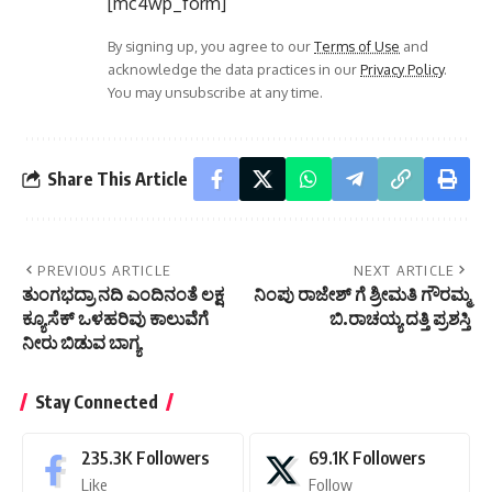
Share This Article
PREVIOUS ARTICLE
NEXT ARTICLE
ತುಂಗಭದ್ರಾ ನದಿ ಎಂದಿನಂತೆ ಲಕ್ಷ
ನಿಂಪು ರಾಜೇಶ್ ಗೆ ಶ್ರೀಮತಿ ಗೌರಮ್ಮ
ಕ್ಯೂಸೆಕ್ ಒಳಹರಿವು ಕಾಲುವೆಗೆ
ಬಿ.ರಾಚಯ್ಯ ದತ್ತಿ ಪ್ರಶಸ್ತಿ
ನೀರು ಬಿಡುವ ಬಾಗ್ಯ
Stay Connected
235.3K
Followers
69.1K
Followers
Like
Follow
11.6K
Followers
56.4K
Followers
Pin
Follow
136K
Subscribers
4.4K
Followers