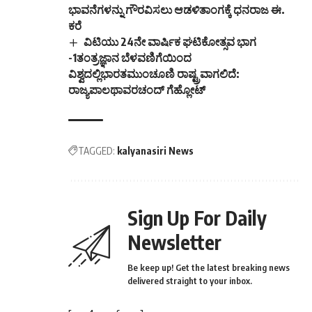
ರಾಜ್ಯಪಾಲಥಾವರಚಂದ್ ಗೆಹ್ಲೋಟ್
TAGGED:
kalyanasiri News
Sign Up For Daily
Newsletter
Be keep up! Get the latest breaking news
delivered straight to your inbox.
[mc4wp_form]
By signing up, you agree to our
Terms of Use
and
acknowledge the data practices in our
Privacy Policy
.
You may unsubscribe at any time.