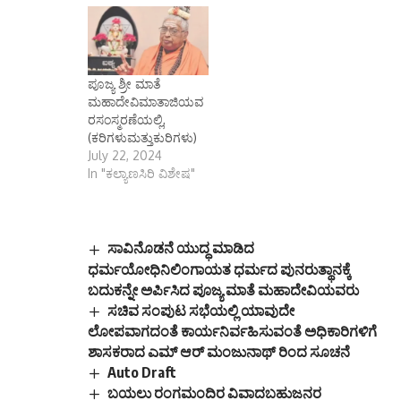
ರಸಂಸ್ಮರಣೆಯಲ್ಲಿ,
(ಕರಿಗಳುಮತ್ತುಕುರಿಗಳು)
July 22, 2024
In "ಕಲ್ಯಾಣಸಿರಿ ವಿಶೇಷ"
ಸಾವಿನೊಡನೆ ಯುದ್ಧ ಮಾಡಿದ
ಧರ್ಮಯೋಧಿನಿಲಿಂಗಾಯತ ಧರ್ಮದ ಪುನರುತ್ಥಾನಕ್ಕೆ
ಬದುಕನ್ನೇ ಅರ್ಪಿಸಿದ ಪೂಜ್ಯ ಮಾತೆ ಮಹಾದೇವಿಯವರು
ಸಚಿವ ಸಂಪುಟ ಸಭೆಯಲ್ಲಿ ಯಾವುದೇ
ಲೋಪವಾಗದಂತೆ ಕಾರ್ಯನಿರ್ವಹಿಸುವಂತೆ ಅಧಿಕಾರಿಗಳಿಗೆ
ಶಾಸಕರಾದ ಎಮ್ ಆರ್ ಮಂಜುನಾಥ್ ರಿಂದ ಸೂಚನೆ ‌
Auto Draft
ಬಯಲು ರಂಗಮಂದಿರ ವಿವಾದಬಹುಜನರ
ಭಾವನೆಗಳನ್ನು ಗೌರವಿಸಲು ಆಡಳಿತಾಂಗಕ್ಕೆ ಧನರಾಜ ಈ.
ಕರೆ
ವಿಟಿಯು 24ನೇ ವಾರ್ಷಿಕ ಘಟಿಕೋತ್ಸವ ಭಾಗ
-1ತಂತ್ರಜ್ಞಾನ ಬೆಳವಣಿಗೆಯಿಂದ
ವಿಶ್ವದಲ್ಲಿಭಾರತಮುಂಚೂಣಿ ರಾಷ್ಟ್ರವಾಗಲಿದೆ: