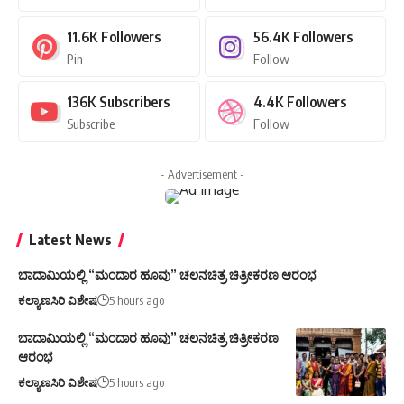
Subscribe
Follow
- Advertisement -
Latest News
ಬಾದಾಮಿಯಲ್ಲಿ “ಮಂದಾರ ಹೂವು” ಚಲನಚಿತ್ರ ಚಿತ್ರೀಕರಣ ಆರಂಭ
ಕಲ್ಯಾಣಸಿರಿ ವಿಶೇಷ
5 hours ago
ಬಾದಾಮಿಯಲ್ಲಿ “ಮಂದಾರ ಹೂವು” ಚಲನಚಿತ್ರ ಚಿತ್ರೀಕರಣ
ಆರಂಭ
ಕಲ್ಯಾಣಸಿರಿ ವಿಶೇಷ
5 hours ago
ಸ್ವಾತಂತ್ರ್ಯ ದಿನಾಚರಣೆ ಅಹಿತಕರ ಘಟನೆಗಳು ನಡೆಯದಂತೆ
ಶಾಸಕ ಎಂ ಆರ್ ಮಂಜುನಾಥ್ ಸಲಹೆ
ಕಲ್ಯಾಣಸಿರಿ ವಿಶೇಷ
6 hours ago
ಗಾಂಧಿ ಸ್ಮಾರಕ ಸ್ತಂಭ ನಿರ್ಮಿಸಲು ಮನವಿ