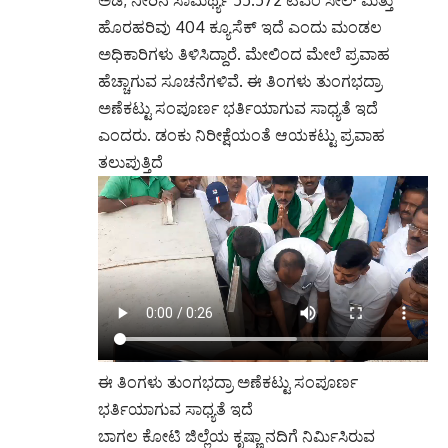
ಎಂದರು. ಡಂಕು ನಿರೀಕ್ಷೆಯಂತೆ ಆಯಕಟ್ಟು ಪ್ರವಾಹ
ತಲುಪುತ್ತಿದೆ
ಈ ತಿಂಗಳು ತುಂಗಭದ್ರಾ ಅಣೆಕಟ್ಟು ಸಂಪೂರ್ಣ
ಭರ್ತಿಯಾಗುವ ಸಾಧ್ಯತೆ ಇದೆ
ಬಾಗಲ ಕೋಟಿ ಜಿಲ್ಲೆಯ ಕೃಷ್ಣಾ ನದಿಗೆ ನಿರ್ಮಿಸಿರುವ
ಆಲಮಟ್ಟಿ ಅಣೆಕಟ್ಟಿನಿಂದ ಕೆಳಕ್ಕೆ ಹರಿಯುತ್ತಿರುವ ನೀರು
ರೈತರು ಸಂತಸಗೊಂಡಿದ್ದಾರೆ. ಎಡ ಕಾಲುವೆಗೆ ನೀರು
ಬಿಡಲಾಗುತ್ತಿದೆ
ತುಂಗಭದ್ರಾ ಜಲಾಶಯಕ್ಕೆ ಉತ್ತಮ ನೀರು ಹರಿದು
ಬರುತ್ತಿರುವ ಹಿನ್ನೆಲೆಯಲ್ಲಿ ಕೊಪ್ಪಳ ಲೋಕಸಭಾ ಸದಸ್ಯ