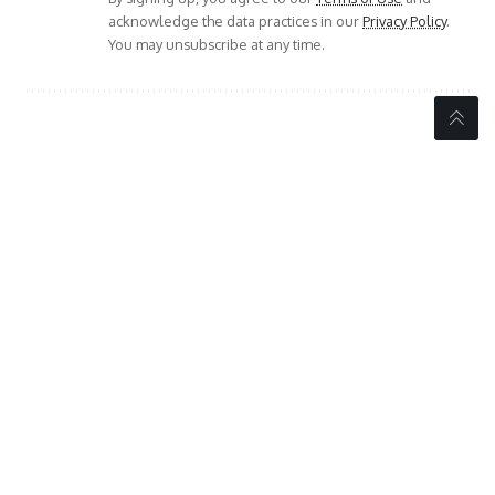
PREVIOUS ARTICLE
NEXT ARTICLE
ಲಿಂಗಾಯತ ಧರ್ಮಕ್ಕೆ ಸಾಂವಿಧಾನಿಕ
ಹಣೆಯ ಮೇಲಿನ ವಿಭೂತಿಯು
ಮಾನ್ಯತೆಗೆ ಕೇಂದ್ರಕ್ಕೆ ಮರುಪ್ರಸ್ತಾವನೆ
ಒಂದು ಕಾಲದಲ್ಲಿ ನಿಮ್ಮ ಧರ್ಮದ
ಸಲ್ಲಿಸು ಒತ್ತಾಯಿಸಿ ಮನವಿ
ಗುರುತಾಗಿತ್ತು ಲೇಖನದ ಮೂಲಕ
ಲಿಂಗಾಯತಸಮುದಾಯಕ್ಕೆ
ಕಪಾಳಮೋಕ್ಷ ಮಾಡಿದ್ದಾರೆ !
- Advertisement -
//
W
e influence 20 million users and is the number one
business and technology news network on the planet