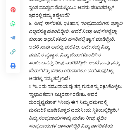
ಕುರುಡು ಆಧುನಿಕತೆಯ ಹೆಸರಿನಲ್ಲಿ ತ್ಯಾಗ ಮಾಡಿದ್ದೀರಿ.
ಆದರೆ
ನಾವು ಅವನ್ನು ಮರೆತಿಲ್ಲ. ಅದೇ ನಮ್ಮ ನಿಮ್ಮ
ನಡುವಿನ ವ್ಯತ್ಯಾಸ. ನಿಮ್ಮ ಬೇರುಗಳೊಂದಿಗಿನ
ಸಂಬಂಧವನ್ನು ನೀವು ಮುರಿದಿದ್ದೀರಿ. ಆದರೆ ನಾವು ನಮ್ಮ
ಬೇರುಗಳನ್ನು ಬಿಡಲು ಯಾವಾಗಲೂ ಬಯಸುವುದಿಲ್ಲ
ಅದರಲ್ಲಿ ನಮ್ಮ ತಪ್ಪೇನಿದೆ?
೭ *ಒಂದು ಸಮುದಾಯವು ತನ್ನ ಗುರುತನ್ನು ರಕ್ಷಿಸಿಕೊಳ್ಳಲು
ಸ್ವಾಭಾವಿಕವಾಗಿ ಎಚ್ಚರವಾಗಿರಬೇಕು. ಆದರೆ
ದುರದೃಷ್ಟವಶಾತ್ *ನೀವು ಈಗ ನಿಮ್ಮ ಧರ್ಮವನ್ನೆ
ಮನವರಿಕೆ ಮಾಡಿಕೊಳ್ಳದ ದಯನೀಯ ಸ್ಥಿತಿಯಲ್ಲಿದ್ದೀರಿ.*
ನಿಮ್ಮ ಸಂಪ್ರದಾಯಗಳನ್ನು ಮರೆತು ನೀವು ವೈದಿಕ
ಸಂಪ್ರದಾಯಗಳ ದಾಸರಾಗಿದ್ದಿರಿ
ನಿಮ್ಮ ನಾಗರಿಕತೆಯ
ನಾಶದ ಭಯ ಮತ್ತು ಅಭದ್ರತೆಯ ಭಾವನೆಗೆ ನಿಜವಾದ
ಕಾರಣಗಳು ಯಾವುವು ಎಂದು ಯೋಚಿಸಿ.
ಅದಕ್ಕೆ ಖಂಡಿತ
ಕಾರಣ ನಾವಲ್ಲ.
೮.
ನಾವು ನಮ್ಮ ದೇವರನ್ನು ಬಿಟ್ಟು ಬೇರೆ ಧರ್ಮದ
ದೇವರುಗಳಿಗೆ ಹೋಗುವುದಿಲ್ಲ. ನಾವು ನಮ್ಮ