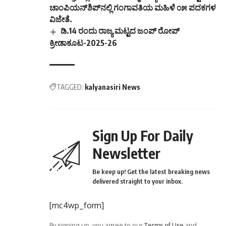
TAGGED:
kalyanasiri News
Sign Up For Daily
Newsletter
Be keep up! Get the latest breaking news
delivered straight to your inbox.
[mc4wp_form]
By signing up, you agree to our
Terms of Use
and
acknowledge the data practices in our
Privacy Policy
.
You may unsubscribe at any time.
Share This Article