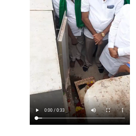
ಸಾಮರ್ಥ್ಯ ಹೆಚ್ಚಿಸಿ ಕರ್ನಾಟಕ ಕೋಟಾದಡಿ ಸುಮಾರು 4100
ಕ್ಯೂಸೆಕ್ ನೀರು ಬಿಡಲಾಗುವುದು ಎಂದು ಅಧಿಕಾರಿಗಳು
ತಿಳಿಸಿದ್ದಾರೆ. ಈ ಸಂದರ್ಭದಲ್ಲಿ ಸಂಸದ ರಾಜಶೇಖರ್
ಹಿಟ್ನಾಳ್ ಮಾತನಾಡಿ, ದೇವರ ಕೃಪೆಯಿಂದ ಉತ್ತಮ
ಮಳೆಯಾಗುತ್ತಿದೆ. ಅದಕ್ಕಾಗಿಯೇ ಕೃಷಿ ಜಲ ಸಲಹಾ ಸಮಿತಿ