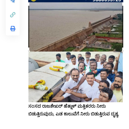
ಸಂಸದ ರಾಜಶೇಖರ್ ಹೆತ್ನಾಳ್ ಮತ್ತಿತರರು ನೀರು
ಬಿಡುತ್ತಿರುವುದು, ಎಡ ಕಾಲುವೆಗೆ ನೀರು ಬಿಡುತ್ತಿರುವ ದೃಶ್ಯ,
ಕರ್ನಾಟಕ, ಆಂಧ್ರಪ್ರದೇಶ, ತೆಲಂಗಾಣ ರಾಜ್ಯಗಳ ಹಲವು
ಜಿಲ್ಲೆಗಳ ಜನತೆ ಹಾಗೂ ರೈತರಿಗೆ ಕುಡಿಯುವ ಹಾಗೂ ಕೃಷಿಗೆ
ನೀರು ಪೂರೈಸುವ ಮುಖ್ಯ ಜಲಸಂಗ್ರಹಗಾರ ತುಂಗಭದ್ರಾ
ಅಣೆಕಟ್ಟೆಯ ಮೇಲ್ಭಾಗದಲ್ಲಿ ಶುಕ್ರವಾರವೂ ಭಾರಿ