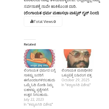
Related
ಲಿಂಗಾಯತ ಧರ್ಮದ ಬಗ್ಗೆ
ಲಿಂಗಾಯತ ಮಠಾಧೀಶರ
ಸಾಕಷ್ಟು ಜನರಿಗೆ
ಒಕ್ಕೂಟಕ್ಕೆ ಬಹಿರಂಗ ಪತ್ರ
ಈಗೊಂದಲಗಳಿರಬಹುದು
October 29, 2025
ಒಮ್ಮೆ ಓದಿ ನೋಡಿ ನಿಮ್ಮ
In "ಕಲ್ಯಾಣಸಿರಿ ವಿಶೇಷ"
ಬಹಳಷ್ಟು ಪ್ರಶ್ನೆಗಳಿಗೆ
ಉತ್ತರ ಸಿಗಬಹುದು.
July 22, 2023
In "ಕಲ್ಯಾಣಸಿರಿ ವಿಶೇಷ"
ಪೂಜ್ಯ ಶ್ರೀ ಮಾತೆ
ಮಹಾದೇವಿಮಾತಾಜಿಯವ