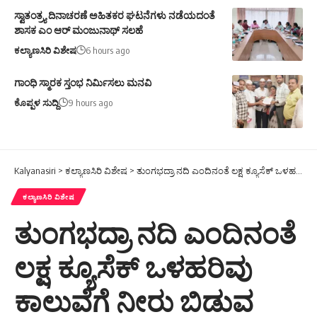
ಕೊಪ್ಪಳ ಸುದ್ದಿ
9 hours ago
Kalyanasiri
>
ಕಲ್ಯಾಣಸಿರಿ ವಿಶೇಷ
>
ತುಂಗಭದ್ರಾ ನದಿ ಎಂದಿನಂತೆ ಲಕ್ಷ ಕ್ಯೂಸೆಕ್ ಒಳಹರಿವು ಕಾಲುವೆಗೆ ನೀರು ಬಿಡುವ ಬಾಗ್ಯ
ಕಲ್ಯಾಣಸಿರಿ ವಿಶೇಷ
ತುಂಗಭದ್ರಾ ನದಿ ಎಂದಿನಂತೆ
ಲಕ್ಷ ಕ್ಯೂಸೆಕ್ ಒಳಹರಿವು
ಕಾಲುವೆಗೆ ನೀರು ಬಿಡುವ
ಬಾಗ್ಯ
H.Mallikarjun
- Kalyanasiri
Share
2 Min Read
Last updated: July 20,