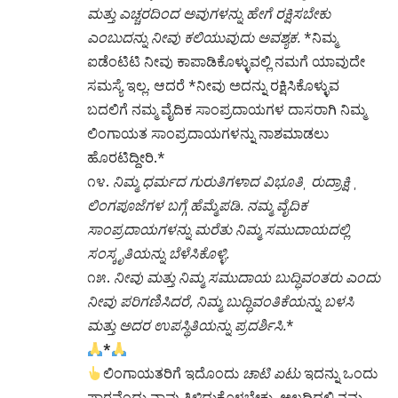
ಲಿಂಗಾಯತ ಸಾಂಪ್ರದಾಯಗಳನ್ನು ನಾಶಮಾಡಲು
ಹೊರಟಿದ್ದೀರಿ.*
೧೪.
ನಿಮ್ಮ ಧರ್ಮದ ಗುರುತಿಗಳಾದ ವಿಭೂತಿˌ ರುದ್ರಾಕ್ಷಿ ˌ
ಲಿಂಗಪೂಜೆಗಳ ಬಗ್ಗೆ ಹೆಮ್ಮೆಪಡಿ. ನಮ್ಮ ವೈದಿಕ
ಸಾಂಪ್ರದಾಯಗಳನ್ನು ಮರೆತು ನಿಮ್ಮ ಸಮುದಾಯದಲ್ಲಿ
ಸಂಸ್ಕೃತಿಯನ್ನು ಬೆಳೆಸಿಕೊಳ್ಳಿ.
೧೫.
ನೀವು ಮತ್ತು ನಿಮ್ಮ ಸಮುದಾಯ ಬುದ್ಧಿವಂತರು ಎಂದು
ನೀವು ಪರಿಗಣಿಸಿದರೆ, ನಿಮ್ಮ ಬುದ್ಧಿವಂತಿಕೆಯನ್ನು ಬಳಸಿ
ಮತ್ತು ಅದರ ಉಪಸ್ಥಿತಿಯನ್ನು ಪ್ರದರ್ಶಿಸಿ.
*
*
ಲಿಂಗಾಯತರಿಗೆ ಇದೊಂದು
ಚಾಟಿ ಏಟು
ಇದನ್ನು ಒಂದು
ಪಾಠವೆಂದು ನಾವು ತಿಳಿದುಕೊಳ್ಳಬೇಕು. ಅಲ್ಲದಿದ್ದಲ್ಲಿ ನಮ್ಮ
ಸರ್ವನಾಶಕ್ಕೆ ನಾವೇ ಹಾಕಿಕೊಂಡ ದಾರಿ.
(ಲಿಂಗಾಯತ ಧರ್ಮ ಮಹಾಸಭಾ ವಾಟ್ಸಪ್ ಗೃಪ್ ನಿಂದ)
Total Views:
0