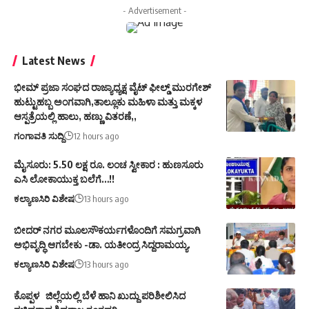
- Advertisement -
Latest News
ಭೀಮ್ ಪ್ರಜಾ ಸಂಘದ ರಾಜ್ಯಾಧ್ಯಕ್ಷ ವೈಟ್ ಫೀಲ್ಡ್ ಮುರಗೇಶ್
ಹುಟ್ಟುಹಬ್ಬ ಅಂಗವಾಗಿ,ತಾಲ್ಲೂಕು ಮಹಿಳಾ ಮತ್ತು ಮಕ್ಕಳ
ಆಸ್ಪತ್ರೆಯಲ್ಲಿ ಹಾಲು, ಹಣ್ಣು ವಿತರಣೆ,,
ಗಂಗಾವತಿ ಸುದ್ದಿ
12 hours ago
ಮೈಸೂರು: 5.50 ಲಕ್ಷ ರೂ. ಲಂಚ ಸ್ವೀಕಾರ : ಹುಣಸೂರು
ಎಸಿ ಲೋಕಾಯುಕ್ತ ಬಲೆಗೆ…!!
ಕಲ್ಯಾಣಸಿರಿ ವಿಶೇಷ
13 hours ago
ಬೀದರ್ ನಗರ ಮೂಲಸೌಕರ್ಯಗಳೊಂದಿಗೆ ಸಮಗ್ರವಾಗಿ
ಅಭಿವೃದ್ಧಿ ಆಗಬೇಕು -ಡಾ. ಯತೀಂದ್ರ ಸಿದ್ದರಾಮಯ್ಯ.
ಕಲ್ಯಾಣಸಿರಿ ವಿಶೇಷ
13 hours ago
ಕೊಪ್ಪಳ ಜಿಲ್ಲೆಯಲ್ಲಿ ಬೆಳೆ ಹಾನಿ ಖುದ್ದು ಪರಿಶೀಲಿಸಿದ