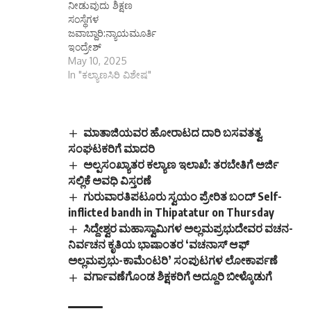
ನೀಡುವುದು ಶಿಕ್ಷಣ
ಸಂಸ್ಥೆಗಳ
ಜವಾಬ್ದಾರಿ:ನ್ಯಾಯಮೂರ್ತಿ
ಇಂದ್ರೇಶ್
May 10, 2025
In "ಕಲ್ಯಾಣಸಿರಿ ವಿಶೇಷ"
ಮಾತಾಜಿಯವರ ಹೋರಾಟದ ದಾರಿ ಬಸವತತ್ವ
ಸಂಘಟಕರಿಗೆ ಮಾದರಿ
ಅಲ್ಪಸಂಖ್ಯಾತರ ಕಲ್ಯಾಣ ಇಲಾಖೆ: ತರಬೇತಿಗೆ ಅರ್ಜಿ
ಸಲ್ಲಿಕೆ ಅವಧಿ ವಿಸ್ತರಣೆ
ಗುರುವಾರತಿಪಟೂರು ಸ್ವಯಂ ಪ್ರೇರಿತ ಬಂದ್ Self-
inflicted bandh in Thipatatur on Thursday
ಸಿದ್ದೇಶ್ವರ ಮಹಾಸ್ವಾಮಿಗಳ ಅಲ್ಲಮಪ್ರಭುದೇವರ ವಚನ-
ನಿರ್ವಚನ ಕೃತಿಯ ಭಾಷಾಂತರ ‘ವಚನಾಸ್ ಆಫ್
ಅಲ್ಲಮಪ್ರಭು-ಕಾಮೆಂಟರಿ’ ಸಂಪುಟಗಳ ಲೋಕಾರ್ಪಣೆ
ವರ್ಗಾವಣೆಗೊಂಡ ಶಿಕ್ಷಕರಿಗೆ ಅದ್ದೂರಿ ಬೀಳ್ಕೊಡುಗೆ