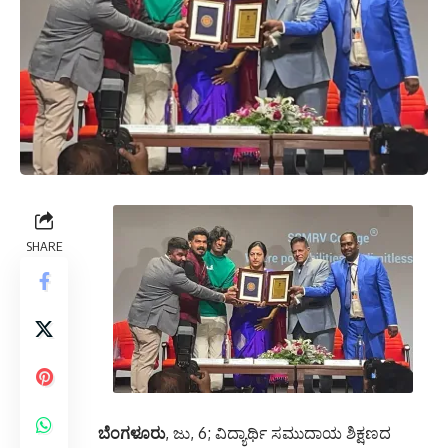
SHARE
ಬೆಂಗಳೂರು
, ಜು, 6; ವಿದ್ಯಾರ್ಥಿ ಸಮುದಾಯ ಶಿಕ್ಷಣದ