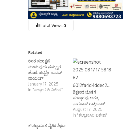
Total Views:
0
Related
ರಿಸರ ಸಂರಕ್ಷಣೆ
ಮಾಡುವುದು ನಮ್ಮೆಲ್ಲರ
ಹೊಣೆ: ಪದ್ಮಶ್ರೀ ಜಾದವ್
ಪಾಯಂಗ್
January 17, 2025
In "ಕಲ್ಯಾಣಸಿರಿ ವಿಶೇಷ"
ಶಿಕ್ಷಣದ ಜೊತೆಗೆ
ಸಂಸ್ಕಾರವು ಅಗತ್ಯ:
ನಾಗರಾಜ್ ಗುತ್ತೇದಾರ್
August 17, 2025
In "ಕಲ್ಯಾಣಸಿರಿ ವಿಶೇಷ"
ಕೌಶಲ್ಯಯುತ ನೈತಿಕ ಶಿಕ್ಷಣ