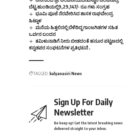
ಆನೆಗುಂದಿ ಶ್ರೀ ಆಂಜನೇಯದೇವಸ್ಥಾನ ಅಂಜನಾದ್ರಿ
ಬೆಟ್ಟ ಹುಂಡಿಯಲ್ಲಿ9,29,147/- ರೂ ಗಳು ಸಂಗ್ರಹ
ಭೂಮಿ ಪೂಜೆ ನೆರವೇರಿಸಿದ ಶಾಸಕ ರಾಘವೇಂದ್ರ
ಹಿಟ್ನಾಳ
ಮನೆಯ ಹಿತ್ತಲಿನಲ್ಲಿ ಬೆಳೆದಿದ್ದ ಗಾಂಜಗಿಡಗಳ ಸಹಿತ
ಒರ್ವನ ಬಂದನ
ತಮಿಳುನಾಡಿಗೆ ನೀರು ಬೀಡದಂತೆ ಹನೂರ ಪಟ್ಟಣದಲ್ಲಿ
ಕನ್ನಡಪರ ಸಂಘಟನೆಗಳ ಪ್ರತಿಭಟನೆ .
TAGGED:
kalyanasiri News
Sign Up For Daily
Newsletter
Be keep up! Get the latest breaking news
delivered straight to your inbox.