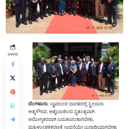
SHARE
ಬೆಂಗಳೂರು
; ಸ್ವಾವಲಂಬಿ ಭಾರತದಲ್ಲಿ ಸ್ತ್ರೀಯರು
ಆತ್ಮಗೌರವ, ಆತ್ಮಬಲದಿಂದ ಸ್ವತಂತ್ರವಾಗಿ
ಆರೋಗ್ಯಕರವಾಗಿ ಬದುಕುವಂತಾಗಬೇಕು.
ಮಹಿಳಾಸಶಕ್ತಿಕರಣಕ್ಕೆ ಸಾಧನೆಯೇ ಬುನಾದಿಯಾಗಬೇಕು