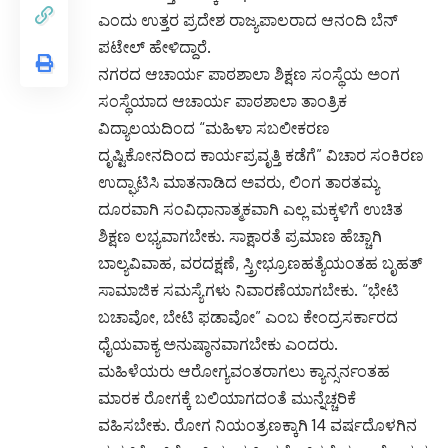
ಎಂದು ಉತ್ತರ ಪ್ರದೇಶ ರಾಜ್ಯಪಾಲರಾದ ಆನಂದಿ ಬೆನ್
ಪಟೇಲ್ ಹೇಳಿದ್ದಾರೆ.
ನಗರದ ಆಚಾರ್ಯ ಪಾಠಶಾಲಾ ಶಿಕ್ಷಣ ಸಂಸ್ಥೆಯ ಅಂಗ
ಸಂಸ್ಥೆಯಾದ ಆಚಾರ್ಯ ಪಾಠಶಾಲಾ ತಾಂತ್ರಿಕ
ವಿದ್ಯಾಲಯದಿಂದ “ಮಹಿಳಾ ಸಬಲೀಕರಣ
ದೃಷ್ಟಿಕೋನದಿಂದ ಕಾರ್ಯಪ್ರವೃತ್ತಿ ಕಡೆಗೆ” ವಿಚಾರ ಸಂಕಿರಣ
ಉದ್ಘಾಟಿಸಿ ಮಾತನಾಡಿದ ಅವರು, ಲಿಂಗ ತಾರತಮ್ಯ
ದೂರವಾಗಿ ಸಂವಿಧಾನಾತ್ಮಕವಾಗಿ ಎಲ್ಲ ಮಕ್ಕಳಿಗೆ ಉಚಿತ
ಶಿಕ್ಷಣ ಲಭ್ಯವಾಗಬೇಕು. ಸಾಕ್ಷಾರತೆ ಪ್ರಮಾಣ ಹೆಚ್ಚಾಗಿ
ಬಾಲ್ಯವಿವಾಹ, ವರದಕ್ಷಣೆ, ಸ್ತ್ರೀಭ್ರೂಣಹತ್ಯೆಯಂತಹ ಬೃಹತ್
ಸಾಮಾಜಿಕ ಸಮಸ್ಯೆಗಳು ನಿವಾರಣೆಯಾಗಬೇಕು. “ಭೇಟಿ
ಬಚಾವೋ, ಬೇಟಿ ಫಡಾವೋ” ಎಂಬ ಕೇಂದ್ರಸರ್ಕಾರದ
ಧೈಯವಾಕ್ಯ ಅನುಷ್ಠಾನವಾಗಬೇಕು ಎಂದರು.
ಮಹಿಳೆಯರು ಆರೋಗ್ಯವಂತರಾಗಲು ಕ್ಯಾನ್ಸರ್ನಂತಹ
ಮಾರಕ ರೋಗಕ್ಕೆ ಬಲಿಯಾಗದಂತೆ ಮುನ್ನೆಚ್ಚರಿಕೆ
ವಹಿಸಬೇಕು. ರೋಗ ನಿಯಂತ್ರಣಕ್ಕಾಗಿ 14 ವರ್ಷದೊಳಗಿನ