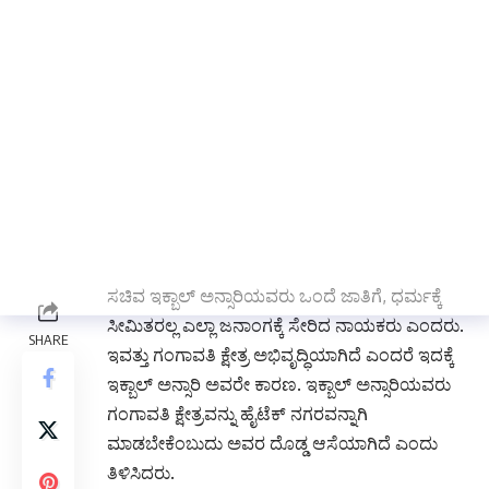
ನಾಯಕ, ಅವರು ಎಲ್ಲಾ ಶ್ರಮಿಕರ ಮತ್ತು ದೀನದಲಿತರ
ಉದ್ಧಾರಕ್ಕಾಗಿ ಶ್ರಮಿಸಿದವರು. ಇದರಿಂದಾಗಿ ಅವರಿಗೆ
ರಾಜಕೀಯವಾಗಿ ರಾಜ್ಯ ಮತ್ತು ರಾಷ್ಟçಮಟ್ಟದಲ್ಲಿ
ಗುರುತಿಸಿಕೊಳ್ಳಲು ಅನುವಾಗುವಂತೆ ದೇವರಲ್ಲಿ ಪ್ರಾರ್ಥನೆ
ಸಲ್ಲಿಸಲಾಗಿದೆ ಎಂದರು.
ನಗರಸಭೆ ಮಾಜಿ ಸದಸ್ಯರು ಹಾಗೂ ವಕೀಲರು ಹುಸೇನಪ್ಪ
ಹಂಚಿನಾಳ ಮಾತನಾಡಿ ಇಕ್ಬಾಲ್ ಅನ್ಸಾರಿ ಅವರ ಜನ್ಮದಿನದ
ಶುಭಾಶಯಗಳು, ಜೊತೆಗೆ ಇನ್ನೂ ಹೆಚ್ಚಿನ ಪ್ರಮಾಣದಲ್ಲಿ
ಗಂಗಾವತಿ ಕ್ಷೇತ್ರದಲ್ಲಿ ಅಭಿವೃದ್ಧಿ ಕಾರ್ಯಗಳು ಮಾಡಲು
ಅವರಿಗೆ ದೇವರ ಶಕ್ತಿ ನೀಡಲಿ ಎಂದು ಬೇಡಿದರು. ಮಾಜಿ
ಸಚಿವ ಇಕ್ಬಾಲ್ ಅನ್ಸಾರಿಯವರು ಒಂದೆ ಜಾತಿಗೆ, ಧರ್ಮಕ್ಕೆ
ಸೀಮಿತರಲ್ಲ ಎಲ್ಲಾ ಜನಾಂಗಕ್ಕೆ ಸೇರಿದ ನಾಯಕರು ಎಂದರು.
ಇವತ್ತು ಗಂಗಾವತಿ ಕ್ಷೇತ್ರ ಅಭಿವೃದ್ಧಿಯಾಗಿದೆ ಎಂದರೆ ಇದಕ್ಕೆ
ಇಕ್ಬಾಲ್ ಅನ್ಸಾರಿ ಅವರೇ ಕಾರಣ. ಇಕ್ಬಾಲ್ ಅನ್ಸಾರಿಯವರು
ಗಂಗಾವತಿ ಕ್ಷೇತ್ರವನ್ನು ಹೈಟೆಕ್ ನಗರವನ್ನಾಗಿ
ಮಾಡಬೇಕೆಂಬುದು ಅವರ ದೊಡ್ಡ ಆಸೆಯಾಗಿದೆ ಎಂದು
ತಿಳಿಸಿದರು.