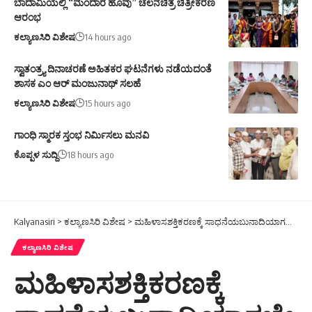
ಬಾದಾಮಿಯಲ್ಲಿ “ಮಂದಾರ ಹೂವು” ಚಲನಚಿತ್ರ ಚಿತ್ರೀಕರಣ
ಆರಂಭ
ಕಲ್ಯಾಣಸಿರಿ ವಿಶೇಷ
14 hours ago
ಸ್ವಾತಂತ್ರ್ಯ ದಿನಾಚರಣೆ ಅಹಿತಕರ ಘಟನೆಗಳು ನಡೆಯದಂತೆ
ಶಾಸಕ ಎಂ ಆರ್ ಮಂಜುನಾಥ್ ಸಲಹೆ
ಕಲ್ಯಾಣಸಿರಿ ವಿಶೇಷ
15 hours ago
ಗಾಂಧಿ ಸ್ಮಾರಕ ಸ್ತಂಭ ನಿರ್ಮಿಸಲು ಮನವಿ
ಕೊಪ್ಪಳ ಸುದ್ದಿ
18 hours ago
Kalyanasiri
>
ಕಲ್ಯಾಣಸಿರಿ ವಿಶೇಷ
>
ಮಹಿಳಾಸಶಕ್ತಿಕರಣಕ್ಕೆ ಸಾಧನೆಯಬುನಾದಿಯಾಗಬೇಕು : ಉತ್ತರ ಪ್ರದೇಶರಾಜ್ಯಪಾಲರಾದ ಆನಂದಿ ಬೆನ್ ಪಟೇಲ್
ಕಲ್ಯಾಣಸಿರಿ ವಿಶೇಷ
ಮಹಿಳಾಸಶಕ್ತಿಕರಣಕ್ಕೆ