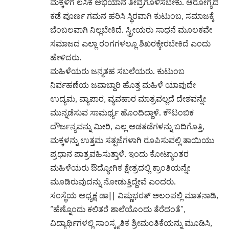
ಮಕ್ಕಳಿಗೆ ಲಸಿಕೆ ಅಭಿಯಾನ ತೀವ್ರಗೊಳಿಸಬೇಕು. ಆರೋಗ್ಯದ
ಕಡೆ ಪೂರ್ಣ ಗಮನ ಹರಿಸಿ ಸ್ಥಿರವಾಗಿ ಕುಟುಂಬ, ಸಮಾಜಕ್ಕೆ
ಬೆಂಬಲವಾಗಿ ನಿಲ್ಲಬೇಕಿದೆ. ಸ್ತ್ರೀಯರು ಸಾಧನೆ ಮೂಲಕವೇ
ಸಮಾಜದ ಎಲ್ಲಾ ರಂಗಗಳಲ್ಲೂ ಶಿಖರಕ್ಕೇರಬೇಕಿದೆ ಎಂದು
ಹೇಳಿದರು.
ಮಹಿಳೆಯರು ಜನ್ಮತಹ ಸಬಲೆಯರು. ಕುಟುಂಬ
ನಿರ್ವಹಣೆಯ ಜವಾಬ್ದಾರಿ ಹೊತ್ತ ಮಹಿಳೆ ಯಾವುದೇ
ಉದ್ಯಮ, ವ್ಯಾಪಾರ, ವ್ಯವಹಾರ ಮಾತ್ರವಲ್ಲದೆ ದೇಶವನ್ನೇ
ಮುನ್ನಡೆಸುವ ಸಾಮರ್ಥ್ಯ ಹೊಂದಿದ್ದಾಳೆ. ಕೌಟಂಬಿಕ
ದೌರ್ಜನ್ಯವನ್ನು ಮೀರಿ, ಎಲ್ಲ ಅಡತಡೆಗಳನ್ನು ಬದಿಗೊತ್ತಿ,
ಮಕ್ಕಳನ್ನು ಉತ್ತಮ ಸತ್ಪಜೆಗಳಾಗಿ ರೂಪಿಸುವಲ್ಲಿ ತಾಯಿಯು
ಪ್ರಧಾನ ಪಾತ್ರವಹಿಸುತ್ತಾಳೆ. ಇಂದು ಕೋಟ್ಯಾಂತರ
ಮಹಿಳೆಯರು ಔದ್ಯೋಗಿಕ ಕ್ಷೇತ್ರದಲ್ಲಿ ಕ್ರಾಂತಿಯನ್ನೇ
ಮೂಡಿರುವುದನ್ನು ನೋಡುತ್ತಿದ್ದೇವೆ ಎಂದರು.
ಸಂಸ್ಥೆಯ ಅಧ್ಯಕ್ಷ ಡಾ|| ವಿಷ್ಣುಭರತ್ ಅಲಂಪಲ್ಲಿ ಮಾತನಾಡಿ,
“ಹೆಣ್ನೊಂದು ಕಲಿತರೆ ಶಾಲೆಯೊಂದು ತೆರೆದಂತೆ”,
ವಿದ್ಯಾರ್ಥಿಗಳಲ್ಲಿ ಸಾಂಸ್ಕೃತಿಕ ಶ್ರೀಮಂತಿಕೆಯನ್ನು ಮೂಡಿಸಿ,