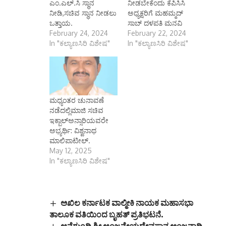
ಎಂ.ಎಲ್.ಸಿ ಸ್ಥಾನ
ನೀಡಬೇಕೆಂದು ಕೆಪಿಸಿಸಿ
ನೀಡಿ,ಸಚಿವ ಸ್ಥಾನ ನೀಡಲು
ಅಧ್ಯಕ್ಷರಿಗೆ ಮಹಮ್ಮದ್
ಒತ್ತಾಯ.
ಸಾಬ್ ದಳಪತಿ ಮನವಿ
February 24, 2024
February 22, 2024
In "ಕಲ್ಯಾಣಸಿರಿ ವಿಶೇಷ"
In "ಕಲ್ಯಾಣಸಿರಿ ವಿಶೇಷ"
ಮಧ್ಯಂತರ ಚುನಾವಣೆ
ನಡೆದಲ್ಲಿಮಾಜಿ ಸಚಿವ
ಇಕ್ಬಾಲ್ಅನ್ಸಾರಿಯವರೇ
ಅಭ್ಯರ್ಥಿ: ವಿಶ್ವನಾಥ
ಮಾಲಿಪಾಟೀಲ್.
May 12, 2025
In "ಕಲ್ಯಾಣಸಿರಿ ವಿಶೇಷ"
ಅಖಿಲ ಕರ್ನಾಟಕ ವಾಲ್ಮೀಕಿ ನಾಯಕ ಮಹಾಸಭಾ
ತಾಲೂಕ ವತಿಯಿಂದ ಬೃಹತ್ ಪ್ರತಿಭಟನೆ.