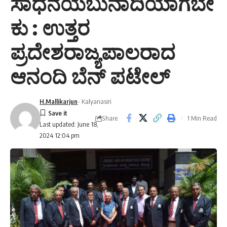
ಸಾಧನೆಯಬುನಾದಿಯಾಗಬೇ
ಕು : ಉತ್ತರ
ಪ್ರದೇಶರಾಜ್ಯಪಾಲರಾದ
ಆನಂದಿ ಬೆನ್ ಪಟೇಲ್
H.Mallikarjun
- Kalyanasiri
Share
1 Min Read
Last updated: June 18,
2024 12:04 pm