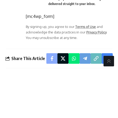
delivered straight to your inbox.
[mc4wp_form]
By signing up, you agree to our
Terms of Use
and
acknowledge the data practices in our
Privacy Policy
.
You may unsubscribe at any time.
Share This Article
PREVIOUS ARTICLE
NEXT ARTICLE
ರಾಜ್ಯಮಟ್ಟದಲ್ಲಿ ವಿಶ್ವಕರ್ಮ
ಇಕ್ಬಾಲ್ ಅನ್ಸಾರಿಯವರ
ಒಕ್ಕೂಟ ಬಲಪಡಿಸಬೇಕು:
ಜನ್ಮದಿನದ
ವಿಶ್ವಕರ್ಮ ನಾಡೋಜ
ಅಂಗವಾಗಿಬುದ್ಧಿಮಾಂದ್ಯ
ಡಾ.ಉಮೇಶ್ ಕುಮಾರ್
ಮಕ್ಕಳಿಗೆ ಹಣ್ಣು ಹಂಪಲು
ವಿತರಣೆ : ಮಂಜು
ಹಂಚಿನಾಳ