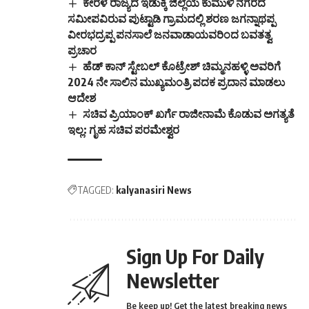
ಕೇರಳ ರಾಜ್ಯದ ಇಡುಕ್ಕಿ ಜಿಲ್ಲೆಯ ಕುಮುಳಿ ನಗರದ
ಸಮೀಪವಿರುವ ಪುಟ್ಟಾಡಿ ಗ್ರಾಮದಲ್ಲಿ ಶರಣ ಜಗನ್ನಾಥಪ್ಪ
ವೀರಭದ್ರಪ್ಪ ಪನಸಾಲೆ ಜನವಾಡಾಯವರಿಂದ ಬವತತ್ವ
ಪ್ರಚಾರ
ಹೆಡ್ ಕಾನ್ ಸ್ಟೇಬಲ್ ಕೊಟ್ರೇಶ್ ಚಿಮ್ಮನಹಳ್ಳಿ ಅವರಿಗೆ
2024 ನೇ ಸಾಲಿನ ಮುಖ್ಯಮಂತ್ರಿ ಪದಕ ಪ್ರದಾನ ಮಾಡಲು
ಆದೇಶ
ಸಚಿವ ಪ್ರಿಯಾಂಕ್‌ ಖರ್ಗೆ ರಾಜೀನಾಮೆ‌ ಕೊಡುವ ಅಗತ್ಯತೆ
ಇಲ್ಲ: ಗೃಹ ಸಚಿವ ಪರಮೇಶ್ವರ
TAGGED:
kalyanasiri News
Sign Up For Daily
Newsletter
Be keep up! Get the latest breaking news