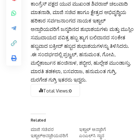
ಕಾಂಗ್ರೆಸ್ ಪಕ್ಷದ ಯುವ ಮುಖಂಡ ಶಿವರಾಜ್ ಚಲುವಾದಿ
ಮಾತನಾಡಿ, ಮಾಜಿ ಸಚಿವ ಹಾಗೂ ಕ್ಷೇತ್ರದ ಅಭಿವೃದ್ಧಿಯ
ಹರಿಕಾರ ಸರ್ವಜನಾಂಗದ ನಾಯಕ ಇಕ್ಬಾಲ್
ಅನ್ಸಾರಿಯವರಿಗೆ ಜನ್ಮದಿನದ ಶುಭಾಶಯಗಳು ಮತ್ತು ಮುಸ್ಲಿಂ
ಸಮುದಾಯದ ಪವಿತ್ರ ಹಬ್ಬ ತ್ಯಾಗ ಬಲಿದಾನದ ಸಂಕೇತ
ಹಬ್ಬವಾದ ಬಕ್ರೀದ್ ಹಬ್ಬದ ಶುಭಾಶಯಗಳನ್ನು ತಿಳಿಸಿದರು.
.ಈ ಸಂದರ್ಭದಲ್ಲಿ ಪ್ರಜ್ವಲ್, ಹನುಮಂತ, ಗೋಪಿ,
ಮಲ್ಲಿಕಾರ್ಜುನ ಹಂಚಿನಾಳ, ಶಬ್ಬೀರ, ಹುಲ್ಲೇಶ ಮುಂಡಾಸ್ತು,
ಮಾರತಿ ತಡಕಲಾ, ಬಸವರಾಜ, ಹನುಮಂತ ಗುಗ್ರಿ,
ದುರಗೇಶ ಗುಗ್ರಿ ಇತರರು ಇದ್ದರು.
Total Views:
0
Related
ಮಾಜಿ ಸಚಿವರ
ಇಕ್ಬಾಲ್ ಅನ್ಸಾರಿಗೆ
ಇಕ್ಬಾಲ್ಅನ್ಸಾರಿಯವರಿಗೆ
ಎಂಎಲ್‍ಸಿ ಸ್ಥಾನ