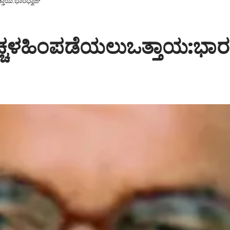
್ತಾಯ:ಭಾರಧ್ವಾಜ್
ೆಚ್ಚಳಹಿಂಪಡೆಯಲುಒತ್ತಾಯ:ಭಾರಧ