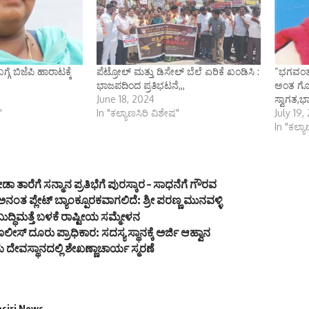
್ಗೆ ಬಿಜೆಪಿ ಹಾರಾಟಕ್ಕೆ
ಪೆಟ್ರೋಲ್ ಮತ್ತು ಡಿಸೇಲ್ ಬೆಲೆ ಏರಿಕೆ ಖಂಡಿಸಿ :
“ಭಗವಂತ
ಭಾಜಪದಿಂದ ಪ್ರತಿಭಟನೆ,,,
ಅಂತ ಗೊತ್ತ
June 18, 2024
ಸ್ವಾಗತ,ಭ
"
In "ಕಲ್ಯಾಣಸಿರಿ ವಿಶೇಷ"
July 19,
In "ಕಲ್ಯ
ಕ್ರೀಡಾ ತಾರೆಗೆ ಸನ್ಮಾನ ಪ್ರತಿಭೆಗೆ ಪುರಸ್ಕಾರ – ಸಾಧನೆಗೆ ಗೌರವ
 ಅನಂತ ಪ್ಲೇಟ್ ಬ್ಯಾಂಕ್ಪೂರಕವಾಗಲಿದೆ: ಶ್ರೀ ಪರಣ್ಣ ಮುನವಳ್ಳಿ
 ಬುದ್ಧಿಮತ್ತೆ ಬಳಕೆ ರಾಷ್ಟೀಯ ಸಮ್ಮೇಳನ
ೊಲೀಸ್ ದೂರು ಪ್ರಾಧಿಕಾರ: ಸದಸ್ಯ ಸ್ಥಾನಕ್ಕೆ ಅರ್ಜಿ ಆಹ್ವಾನ
ೇವಸ್ಥಾನದಲ್ಲಿ ಶೇಖಣ್ಣಾಚಾರ್ಯ ಸ್ಮರಣೆ
asiri News