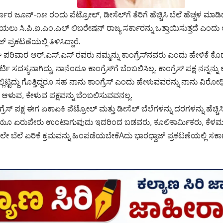
ರ್ಕಾರ ಜೂನ್-೧೫ ರಂದು ಪೆಟ್ರೋಲ್, ಡೀಸೆಲ್‌ಗೆ ತೆರಿಗೆ ಹೆಚ್ಚಿಸಿ ಬೆಲೆ ಹೆಚ್ಚಳ ಮಾಡಿ
ಲು ಸಿ.ಪಿ.ಐ.ಎಂ.ಎಲ್ ಲಿಬರೇಷನ್ ರಾಜ್ಯ ಸರ್ಕಾರನ್ನು ಒತ್ತಾಯಿಸುತ್ತದೆ ಎಂದು ಲ
 ಪ್ರಕಟಣೆಯಲ್ಲಿ ತಿಳಿಸಿದ್ದಾರೆ.
ಘ ಪರಿವಾರ ಆರ್.ಎಸ್.ಎಸ್ ರವರು ನಮ್ಮನ್ನು ಕಾಂಗ್ರೆಸ್‌ನವರು ಎಂದು ಹೇಳಿಕೆ 
ರ್ಟಿ ಸದಸ್ಯನಾಗಿದ್ದು, ನಾನೆಂದೂ ಕಾಂಗ್ರೆಸ್‌ಗೆ ಬೆಂಬಲಿಸಿಲ್ಲ. ಕಾಂಗ್ರೆಸ್ ಪಕ್ಷ ನನ್ನನ
ಲಿಟ್ಟಿದ್ದು ಗೊತ್ತಿದ್ದರೂ ಸಹ ನಾನು ಕಾಂಗ್ರೆಸ್ ಎಂದು ಹೇಳುವವರನ್ನು ನಾನು ವಿರೋಧಿಸ
ತು ಆಳುವ, ಕೇಳುವ ಪಕ್ಷವನ್ನು ಬೆಂಬಲಿಸುವವನಲ್ಲ.
ಗ್ರೆಸ್ ಪಕ್ಷ ಈಗ ಏಕಾಏಕಿ ಪೆಟ್ರೋಲ್ ಮತ್ತು ಡೀಸೆಲ್ ಬೆಲೆಗಳನ್ನು ದರಗಳನ್ನು ಹೆಚ್
ಲ್ಲಿಯೂ ಏರುಪೇರು ಉಂಟಾಗುವುದು ಇದರಿಂದ ಬಡವರು, ಕೂಲಿಕಾರ್ಮಿಕರು, ಕೆ
ಡಲೇ ಬೆಲೆ ಏರಿಕೆ ಕ್ರಮವನ್ನು ಹಿಂಪಡೆಯಬೇಕೆAದು ಭಾರಧ್ವಾಜ್ ಪ್ರಕಟಣೆಯಲ್ಲಿ ಸರ್ಕ