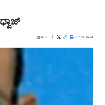
್ವಾಜ್
Share
1 Min Read