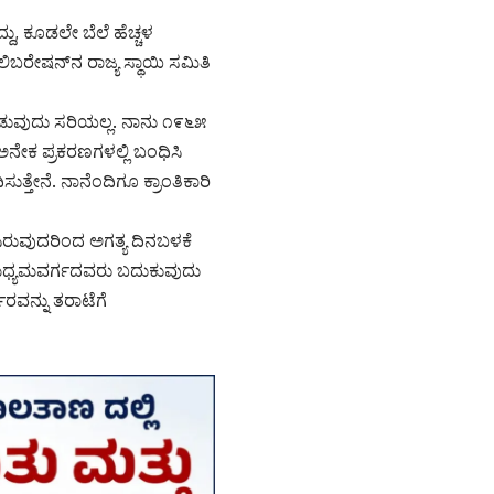
ದ್ದು, ಕೂಡಲೇ ಬೆಲೆ ಹೆಚ್ಚಳ
ಿಬರೇಷನ್‌ನ ರಾಜ್ಯ ಸ್ಥಾಯಿ ಸಮಿತಿ
ಕೊಡುವುದು ಸರಿಯಲ್ಲ. ನಾನು ೧೯೬೫
್ನು ಅನೇಕ ಪ್ರಕರಣಗಳಲ್ಲಿ ಬಂಧಿಸಿ
ುತ್ತೇನೆ. ನಾನೆಂದಿಗೂ ಕ್ರಾಂತಿಕಾರಿ
ಚಿಸಿರುವುದರಿಂದ ಅಗತ್ಯ ದಿನಬಳಕೆ
ಳಮಧ್ಯಮವರ್ಗದವರು ಬದುಕುವುದು
ಾರವನ್ನು ತರಾಟೆಗೆ