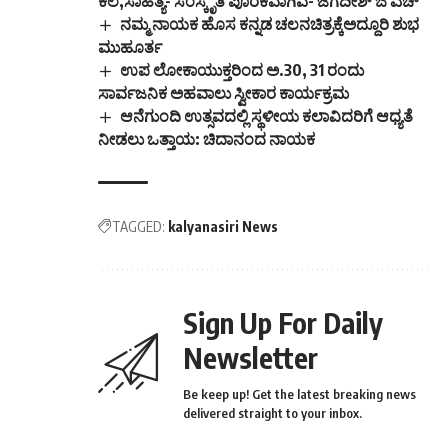
ಕಲೆ,ಸಾಹಿತ್ಯ- ಸಂಸ್ಕೃತಿ ಪೂರಕವಾಗಿವೆ- ಜಗದೀಶ್ ಜಿ ಎಚ್
ನಮ್ಮ ನಾಯಕ ಹೊಸ ಕನ್ನಡ ಚಲನಚಿತ್ರಕ್ಕೆಅದ್ದೂರಿ ಶುಭ
ಮುಹೂರ್ತ
ಉಪ ಲೋಕಾಯುಕ್ತರಿಂದ ಅ.30, 31 ರಂದು
ಸಾರ್ವಜನಿಕ ಅಹವಾಲು ಸ್ವೀಕಾರ ಕಾರ್ಯಕ್ರಮ
ಆನೆಗುಂದಿ ಉತ್ಸವದಲ್ಲಿ ಸ್ಥಳೀಯ ಕಲಾವಿದರಿಗೆ ಆಧ್ಯತೆ
ನೀಡಲು ಒತ್ತಾಯ: ಚಿದಾನಂದ ನಾಯಕ
TAGGED:
kalyanasiri News
Sign Up For Daily
Newsletter
Be keep up! Get the latest breaking news
delivered straight to your inbox.