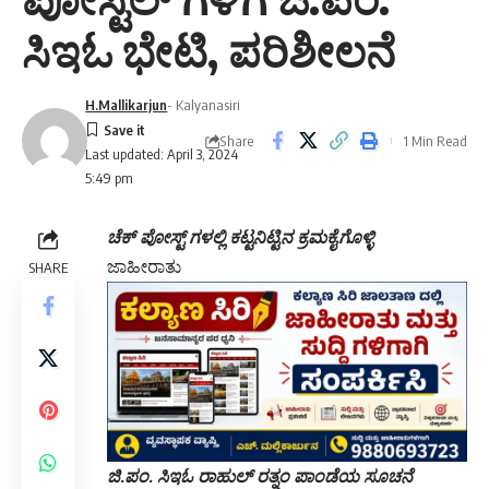
ಸಿಇಓ ಭೇಟಿ, ಪರಿಶೀಲನೆ
H.Mallikarjun
- Kalyanasiri
Share
1 Min Read
Last updated: April 3, 2024
5:49 pm
ಚೆಕ್ ಪೋಸ್ಟ್ ಗಳಲ್ಲಿ ಕಟ್ಟನಿಟ್ಟಿನ ಕ್ರಮಕೈಗೊಳ್ಳಿ
ಜಾಹೀರಾತು
SHARE
ಜಿ.ಪಂ. ಸಿಇಓ ರಾಹುಲ್ ರತ್ನಂ ಪಾಂಡೆಯ ಸೂಚನೆ