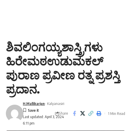
ಶಿವಲಿಂಗಯ್ಯಶಾಸ್ತ್ರಿಗಳು
ಹಿರೇಮಠಉಡುಮಕಲ್
ಪುರಾಣ ಪ್ರವೀಣ ರತ್ನ ಪ್ರಶಸ್ತಿ
ಪ್ರದಾನ.
H.Mallikarjun
- Kalyanasiri
Share
1 Min Read
Last updated: April 3, 2024
6:11 pm