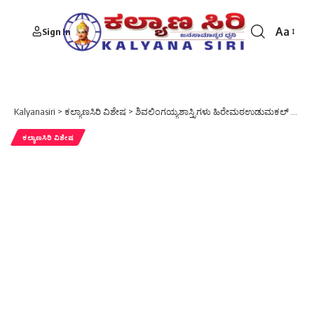
Aa
Sign In
Font
Resizer
Kalyanasiri
>
ಕಲ್ಯಾಣಸಿರಿ ವಿಶೇಷ
>
ಶಿವಲಿಂಗಯ್ಯಶಾಸ್ತ್ರಿಗಳು ಹಿರೇಮಠಉಡುಮಕಲ್ ಪುರಾಣ ಪ್ರವೀಣ ರತ್ನ ಪ್ರಶಸ್ತಿ ಪ್ರದಾನ.
ಕಲ್ಯಾಣಸಿರಿ ವಿಶೇಷ