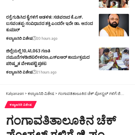
ರಸ್ತೆ ಗುಡಿಸಿದ ಕೈಗಳಿಗೆ ಆಡಳಿತ: ಸಚಿವರಾದ ಕೆ.ಎಸ್.
ಬಸವಂತಪ್ಪ-ಸಂವಿಧಾನದ ಶಕ್ತಿ ಎಂದರೇ ಇದೇ ಡಾ. ಆನಂದ
ಕುಮಾರ್
ಕಲ್ಯಾಣಸಿರಿ ವಿಶೇಷ
20 hours ago
ಜಿಲ್ಲೆಯಲ್ಲಿ 10,41,063 ಗಣತಿ
ನಮೂನೆಗಳಡಿಜಿಟಲೀಕರಣ,ಎಸ್ಐಆರ್ ಕಾರ್ಯಕ್ರಮದ
ಪರಿಷ್ಕೃತ ವೇಳಾಪಟ್ಟಿ ಪ್ರಕಟ
ಕಲ್ಯಾಣಸಿರಿ ವಿಶೇಷ
21 hours ago
Kalyanasiri
>
ಕಲ್ಯಾಣಸಿರಿ ವಿಶೇಷ
>
ಗಂಗಾವತಿತಾಲೂಕಿನ ಚೆಕ್ ಪೋಸ್ಟಲ್ ಗಳಿಗೆ ಜಿ.ಪಂ. ಸಿಇಓ ಭೇಟಿ, ಪರಿಶೀಲನೆ
ಕಲ್ಯಾಣಸಿರಿ ವಿಶೇಷ
ಗಂಗಾವತಿತಾಲೂಕಿನ ಚೆಕ್
ಪೋಸ್ಟಲ್ ಗಳಿಗೆ ಜಿ.ಪಂ.