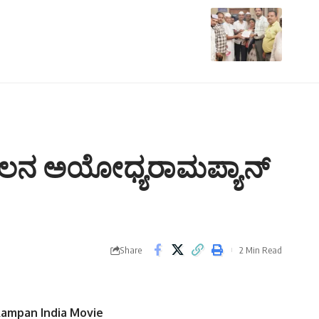
್ಮೀಲನ ಅಯೋಧ್ಯರಾಮಪ್ಯಾನ್
Share
2 Min Read
Rampan India Movie