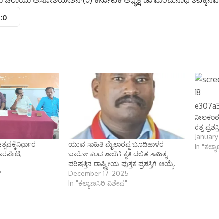
ಿರಾಯು ಅಸೋಶಿಯೇಶನ್(ರಿ) ಕರ್ನಾಟಕ ಅಧ್ಯಕ್ಷ ಡಾ.ಮಂಜುನಾಥ ಶಿವಕ್ಕನವರ್ ಪ್ರ
:
0
ನೀಲಕಂಠಯ
ರತ್ನ ಪ್ರಶಸ್ತ
January
ಸವಕ್ಕೆನಿರ್ಧಾರ
ಯುವ ಸಾಹಿತಿ ಮೈಲಾರಪ್ಪ ಬೂದಿಹಾಳರ
In "ಕಲ್ಯ
ೊರಪೇಟೆ,
ಬಾರೋ ಕಂದ ಶಾಲೆಗೆ ಕೃತಿ ದಲಿತ ಸಾಹಿತ್ಯ
ಪರಿಷತ್ತಿನ ರಾಷ್ಟ್ರೀಯ ಪುಸ್ತಕ ಪ್ರಶಸ್ತಿಗೆ ಆಯ್ಕೆ.
"
December 17, 2025
In "ಕಲ್ಯಾಣಸಿರಿ ವಿಶೇಷ"