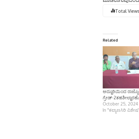
ಮಾಡಲಾಗುವುದೆಂದು ಚ
Total Views
Related
ಅದ್ದೂರಿಯಿಂದ ರಾಜ್ಯೋತ್
ಗ್ರೇಡ್-2ತಹಶೀಲ್ದಾರಹ
October 25, 2024
In "ಕಲ್ಯಾಣಸಿರಿ ವಿಶೇಷ