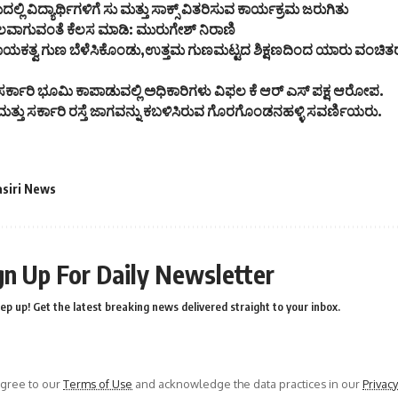
ಲ್ಲಿ ವಿದ್ಯಾರ್ಥಿಗಳಿಗೆ ಸು ಮತ್ತು ಸಾಕ್ಸ್ ವಿತರಿಸುವ ಕಾರ್ಯಕ್ರಮ ಜರುಗಿತು
ಲವಾಗುವಂತೆ ಕೆಲಸ ಮಾಡಿ: ಮುರುಗೇಶ್ ನಿರಾಣಿ
 ನಾಯಕತ್ವ ಗುಣ ಬೆಳೆಸಿಕೊಂಡು,ಉತ್ತಮ ಗುಣಮಟ್ಟದ ಶಿಕ್ಷಣದಿಂದ ಯಾರು ವಂಚಿತರ
ರ್ಕಾರಿ ಭೂಮಿ ಕಾಪಾಡುವಲ್ಲಿ ಅಧಿಕಾರಿಗಳು ವಿಫಲ ಕೆ ಆರ್ ಎಸ್ ಪಕ್ಷ ಆರೋಪ.
್ತು ಸರ್ಕಾರಿ ರಸ್ತೆ ಜಾಗವನ್ನು ಕಬಳಿಸಿರುವ ಗೊರಗೊಂಡನಹಳ್ಳಿ ಸವರ್ಣಿಯರು.
asiri News
gn Up For Daily Newsletter
ep up! Get the latest breaking news delivered straight to your inbox.
agree to our
Terms of Use
and acknowledge the data practices in our
Privacy