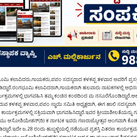
ಿ ಕಲಾವಿದರು.ಗಾಯಕರು,ಪಪಂ ಸದಸ್ಯರಾದ ಕಳಕಪ್ಪ ತಳವಾರ ಅವರಿಗೆ ಪ್ರಸಕ್ತ ಸ
ಗೊಂಡಿದ್ದಾರೆ.ರಂಗಭೂಮಿ ಕಲಾವಿದರಾಗಿ,ಗಾಯಕರಾಗಿ ಹಲವಾರು ನಾಟಕಗಳಲ್ಲಿ ಅಭಿನಯಿ
ಯಕ್ರಮಗಳಲ್ಲಿ ಭಾಗವಹಿಸಿ ತಮ್ಮ ಕಂಚಿನ ಕಂಠದಿಂದ ಮ ನಸೂರೆಗೊಂಡಿದ್ದಾರೆ.ಅ
ರುವ ಕಳಕಪ್ಪ ತಳವಾರ,ಪಪಂ ಸ್ಥಾಯಿ ಸಮಿತಿ ಅಧ್ಯಕ್ಷರಾಗಿ, ಈಗ ಹಾಲಿ ಸದಸ್ಯರಾಗಿ 
ಕಾರ್ಯಕ್ರಮಗಳಲ್ಲಿ ಸಕ್ರಿಯವಾಗಿ ಭಾಗವಹಿಸಿದ್ದಾರೆ.ಇವರ ಕ್ರೀಯಾಶೀಲತೆಯನ್ನು ಗು
ು ಆಸೋಶಿಯೇಶನ್(ರಿ) ಕ ರ್ನಾಟಕ ಇವರು ಗಣರಾಜ್ಯೋತ್ಸವ ಅಂಗವಾಗಿ ಕೊಡಮಾ
ಂಡಿದ್ದಾರೆ.ಇದೇ ಜ.28 ರಂದು ಹುಬ್ಬಳ್ಳಿಯಲ್ಲಿ ನಡೆಯುವ ಪ್ರಶಸ್ತಿ ವಿತರಣ ಕಾರ್ಯಕ್ರಮದಲ