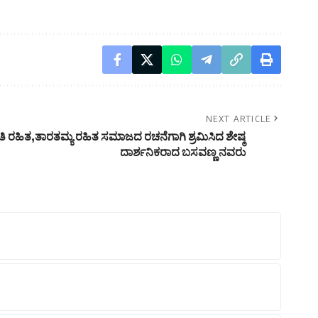
NEXT ARTICLE
ರಹಿತ,ತಾರತಮ್ಯ ರಹಿತ ಸಮಾಜದ ರಚನೆಗಾಗಿ ಶ್ರಮಿಸಿದ ಶೇಷ್ಠ
ದಾರ್ಶನಿಕರಾದ ಬಸವಣ್ಣ ನವರು