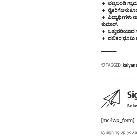
ವಜ್ರಬಂಡಿ ಗ್ರಾಮದ
ರೈತರಿಗೆಅನುಕೂ
ವಿದ್ಯಾರ್ಥಿಗಳು
ಕುಮಾರ್.
ಒತ್ತುವರಿಯಾದ ಸ
ದಲಿತರ ಭೂಮಿ ಮತ
TAGGED:
kalyan
Si
Be ke
[mc4wp_form]
By signing up, you 