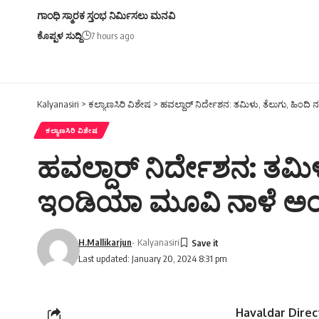
ಗಾಂಧಿ ಸ್ಮಾರಕ ಸ್ತಂಭ ನಿರ್ಮಿಸಲು ಮನವಿ
ಕೊಪ್ಪಳ ಸುದ್ದಿ
7 hours ago
Kalyanasiri
>
ಕಲ್ಯಾಣಸಿರಿ ವಿಶೇಷ
>
ಹವಲ್ದಾರ್ ನಿರ್ದೇಶನ: ತಮಿಳು, ತೆಲುಗು, ಹಿಂ
ಕಲ್ಯಾಣಸಿರಿ ವಿಶೇಷ
ಹವಲ್ದಾರ್ ನಿರ್ದೇಶನ: ತಮ
ಇಂಡಿಯಾ ಮೂವಿ ನಾಳೆ ಅಂಜನ
H.Mallikarjun
- Kalyanasiri
Last updated: January 20, 2024 8:31 pm
Havaldar Direc