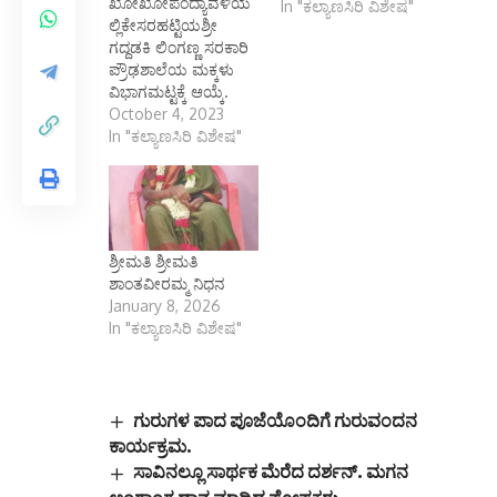
ಖೋಖೋಪಂದ್ಯಾವಳಿಯ
In "ಕಲ್ಯಾಣಸಿರಿ ವಿಶೇಷ"
ಲ್ಲಿಕೇಸರಹಟ್ಟಿಯಶ್ರೀ
ಗದ್ದಡಕಿ ಲಿಂಗಣ್ಣ ಸರಕಾರಿ
ಪ್ರೌಢಶಾಲೆಯ ಮಕ್ಕಳು
ವಿಭಾಗಮಟ್ಟಕ್ಕೆ ಆಯ್ಕೆ.
October 4, 2023
In "ಕಲ್ಯಾಣಸಿರಿ ವಿಶೇಷ"
ಶ್ರೀಮತಿ ಶ್ರೀಮತಿ
ಶಾಂತವೀರಮ್ಮ ನಿಧನ
January 8, 2026
In "ಕಲ್ಯಾಣಸಿರಿ ವಿಶೇಷ"
ಗುರುಗಳ ಪಾದ ಪೂಜೆಯೊಂದಿಗೆ ಗುರುವಂದನ
ಕಾರ್ಯಕ್ರಮ.
ಸಾವಿನಲ್ಲೂ ಸಾರ್ಥಕ ಮೆರೆದ ದರ್ಶನ್. ಮಗನ