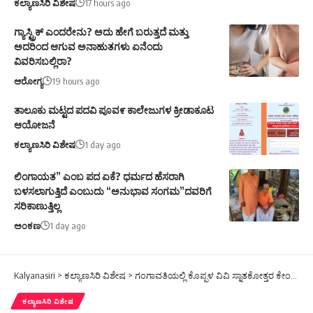
ಕಲ್ಯಾಣಸಿರಿ ವಿಶೇಷ
17 hours ago
ಗ್ಯಾಸ್ಟ್ರಿಕ್ ಎಂದರೇನು? ಅದು ಹೇಗೆ ಬರುತ್ತದೆ ಮತ್ತು
ಅದರಿಂದ ಆಗುವ ಅನಾಹುತಗಳು ಏನೆಂದು
ವಿವರಿಸಬಲ್ಲಿರಾ?
ಆರೋಗ್ಯ
19 hours ago
ತಾಲೂಕು ಮಟ್ಟದ ಪದವಿ ಪೂವ೯ ಕಾಲೇಜುಗಳ ಕ್ರೀಡಾಕೂಟ
ಆಯೋಜನೆ
ಕಲ್ಯಾಣಸಿರಿ ವಿಶೇಷ
1 day ago
ಲಿಂಗಾಯತ” ಎಂಬ ಪದ ಏಕೆ? ಧರ್ಮದ ಹೆಸರಾಗಿ
ಬಳಸಲಾಗುತ್ತಿದೆ ಎಂಬುದು “ಅನುಭಾವ ಸಂಗಮ”ದವರಿಗೆ
ಸರಿಕಾಣುತ್ತಿಲ್ಲ
ಅಂಕಣ
1 day ago
Kalyanasiri
>
ಕಲ್ಯಾಣಸಿರಿ ವಿಶೇಷ
>
ಗಂಗಾವತಿಯಲ್ಲಿ ಕೊಪ್ಪಳ ವಿವಿ ಸ್ನಾತಕೋತ್ತರ ಕೇಂದ್ರ ಶೀಘ್ರ ಆರಂಭ
ಕಲ್ಯಾಣಸಿರಿ ವಿಶೇಷ