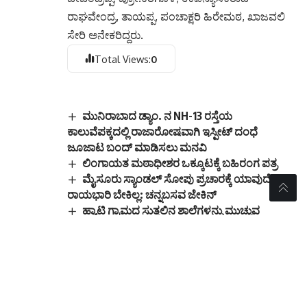
ರಾಘವೇಂದ್ರ, ತಾಯಪ್ಪ, ಪಂಚಾಕ್ಷರಿ ಹಿರೇಮಠ, ಖಾಜವಲಿ
ಸೇರಿ ಅನೇಕರಿದ್ದರು.
Total Views:
0
ಮುನಿರಾಬಾದ ಡ್ಯಾಂ. ನ NH-13 ರಸ್ತೆಯ
ಕಾಲುವೆಪಕ್ಕದಲ್ಲಿ ರಾಜಾರೋಷವಾಗಿ ಇಸ್ಪೀಟ್ ದಂಧೆ
ಜೂಜಾಟ ಬಂದ್ ಮಾಡಿಸಲು ಮನವಿ
ಲಿಂಗಾಯತ ಮಠಾಧೀಶರ ಒಕ್ಕೂಟಕ್ಕೆ ಬಹಿರಂಗ ಪತ್ರ
ಮೈಸೂರು ಸ್ಯಾಂಡಲ್ ಸೋಪು ಪ್ರಚಾರಕ್ಕೆ ಯಾವುದೇ
ರಾಯಭಾರಿ ಬೇಕಿಲ್ಲ: ಚನ್ನಬಸವ ಜೇಕಿನ್
ಹ್ಯಾಟಿ ಗ್ರಾಮದ ಸುತ್ತಲಿನ ಶಾಲೆಗಳನ್ನು ಮುಚ್ಚುವ
ಹುನ್ನಾರದಿಂದ ಕೆಪಿಎಸ್ ಮಾಗ್ನೆಟ್ ಶಾಲೆಯನ್ನು ಮಾಡಲು
ಮುಂದಾಗಿರುವ ಕೊಪ್ಪಳದ ಶಾಸಕರ ನಡೆಗೆ ಖಂಡನೆ!
ಕಲ್ಯಾಣಿ ಸ್ಟೀಲ್ ಕಂಪನಿಯವರು ಗಿಣಿಗೇರಾ ಗ್ರಾಮದ
ಪಕ್ಕದಲ್ಲಿ ಕರಿಬೂದಿ ಡಂಪ್ ಮಾಡುವುದನ್ನು ನಿಲ್ಲಿಸಲು ಮನವಿ