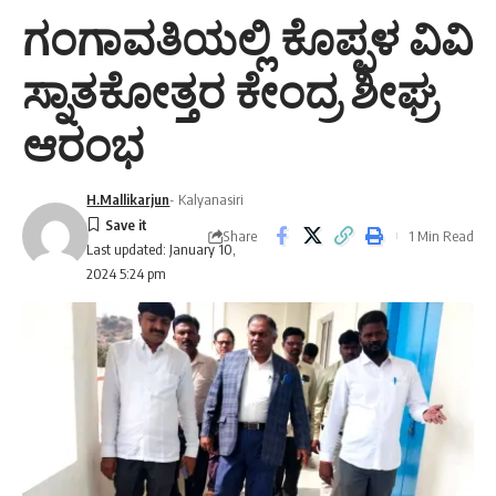
ಗಂಗಾವತಿಯಲ್ಲಿ ಕೊಪ್ಪಳ ವಿವಿ
ಸ್ನಾತಕೋತ್ತರ ಕೇಂದ್ರ ಶೀಘ್ರ
ಆರಂಭ
H.Mallikarjun
- Kalyanasiri
Share
1 Min Read
Last updated: January 10,
2024 5:24 pm