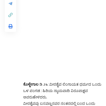
ಕೊಳ್ಳೇಗಾಲ
ಡಿ ೨೬ :ವೀರಶೈವ ಲಿಂಗಾಯತ ಧರ್ಮದ ಒಂದು
ಒಳ ಪಂಗಡ : ಹಿರಿಯ ನ್ಯಾಯವಾದಿ ವಿರೂಪಾಕ್ಷವ
ಅವರುಹೇಳಿದರು.
ವೀರಶೈವವು ಬಸವಣ್ಣನವರ ನಂತರದಲ್ಲಿ ಬಂದ ಒಂದು