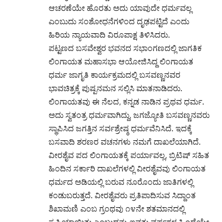
ಆಚರಣೆಯೇ ಹೊರತು ಅದು ಯಾವುದೇ ಧರ್ಮವಲ್ಲ
ಎಂಬುದು ಸಂಶೋಧನೆಗಳಿಂದ ದೃಢಪಟ್ಟಿದೆ ಎಂದು
ಹಿರಿಯ ನ್ಯಾಯವಾದಿ ವಿರೂಪಾಕ್ಷ ತಿಳಿಸಿದರು.
ಪಟ್ಟಣದ ಬಸವೇಶ್ವರ ಭವನದ ಸಭಾಂಗಣದಲ್ಲಿ ಜಾಗತಿಕ
ಲಿಂಗಾಯತ ಮಹಾಸಭಾ ಆಯೋಜಿಸಿದ್ದ ಲಿಂಗಾಯತ
ಧರ್ಮ ಜಾಗೃತಿ ಕಾರ್ಯಕ್ರಮದಲ್ಲಿ ಬಸವಣ್ಣನವರ
ಭಾವಚಿತ್ರಕ್ಕೆ ಪುಷ್ಪನಮನ ಸಲ್ಲಿಸಿ ಮಾತನಾಡಿದರು.
ಲಿಂಗಾಯತವು ಈ ನೆಲದ, ಕನ್ನಡ ನಾಡಿನ ಪ್ರಥವ ಧರ್ಮ.
ಅದು ಸ್ವತಂತ್ರ ಧರ್ಮವಾಗಿದ್ದು, ಜಗಜ್ಯೋತಿ ಬಸವಣ್ಣನವರು
ಸ್ಥಾಪಿಸಿದ ಜಗತ್ತಿನ ಸರ್ವಶ್ರೇಷ್ಠ ಧರ್ಮವೆನಿಸಿದೆ. ಇದಕ್ಕೆ
ಬಸವಾದಿ ಶರಣರ ವಚನಗಳು ನಮಗೆ ದಾಖಲೆಯಾಗಿದೆ.
ವೀರಶೈವ ಪದ ಲಿಂಗಾಯತಕ್ಕೆ ಪರ್ಯಾವಲ್ಲ, ಬ್ರಿಟಿಷ್ ಸಹಿತ
ಹಿಂದಿನ ಸರ್ಕಾರಿ ದಾಖಲೆಗಳಲ್ಲಿ ವೀರಶೈವವು ಲಿಂಗಾಯತ
ಧರ್ಮದ ಅಡಿಯಲ್ಲಿ ಬರುವ ನೂರೊಂದು ಜಾತಿಗಳಲ್ಲಿ
ಕಂಡುಬರುತ್ತದೆ. ವೀರಶೈವರು ಪ್ರತಿಪಾದಿಸುವ ಸಿದ್ದಾಂತ
ಶಿಖಾಮಣಿ ಎಂಬ ಗ್ರಂಥವು ೧೪ನೇ ಶತಮಾನದಲ್ಲಿ
ಸೃಷ್ಟಿಯಾಯಿತು ಎಂಬುದನ್ನು ಐವತ್ತು ವರ್ಷಗಳ ಹಿಂದೆಯೇ