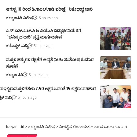
ಆಗಸ್ಟ್ 10 ರಿಂದ ಡಿ.ಇಎಲ್.ಇಡಿ ಪರೀಕ್ಷೆ : ನಿಷೇಧಾಜ್ಞೆ ಜಾರಿ
ಕಲ್ಯಾಣಸಿರಿ ವಿಶೇಷ
16 hours ago
ಎಸ್.ಎಸ್.ಎಲ್.ಸಿ & ಪಿಯುಸಿ ವಿದ್ಯಾರ್ಥಿನಿಯರಿಗೆ
`ಭವಿಷ್ಯದ ದಾರಿ’ ವೃತ್ತಿ ಮಾರ್ಗದರ್ಶನ
ಕೊಪ್ಪಳ ಸುದ್ದಿ
16 hours ago
ಮಕ್ಕಳ ಹಕ್ಕುಗಳ ರಕ್ಷಣೆಗೆ ಆದ್ಯತೆ ನೀಡಿ: ಸಂತೋಷ ಕುಮಾರ
ಸೂಚನೆ
ಕಲ್ಯಾಣ ಸಿರಿ
16 hours ago
ರಇಬ್ಬರುಮಕ್ಕಳಿಗೆತಲಾ 7.50 ಲಕ್ಷರೂ.ದಂತೆ 15 ಲಕ್ಷರೂಪರಿಹಾರ
ಪಳ ಸುದ್ದಿ
16 hours ago
Kalyanasiri
>
ಕಲ್ಯಾಣಸಿರಿ ವಿಶೇಷ
>
ವೀರಶೈವ ಲಿಂಗಾಯತ ಧರ್ಮದ ಒಂದು ಒಳ ಪಂಗಡ:ಹಿರಿಯನ್ಯಾಯವಾದಿ ವಿರೂಪಾಕ್ಷ