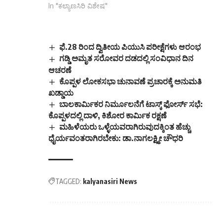
In "ಕಲ್ಯಾಣಸಿರಿ ವಿಶೇಷ"
ಫೆ.28 ರಿಂದ ದ್ವಿತೀಯ ಪಿಯುಸಿ ಪರೀಕ್ಷೆಗಳು ಆರಂಭ
ಗಡ್ಡಿ ಅಮೃತ ಸರೋವರ ದಡದಲ್ಲಿ ಸಂವಿಧಾನ ದಿನ
ಆಚರಣೆ
ಕೊಪ್ಪಳ ಲೋಕಸಭಾ ಚುನಾವಣೆ ಪ್ರಚಾರಕ್ಕೆ ಅನುಮತಿ
ಖಡ್ಡಾಯ
ಬಾಲಕಾರ್ಮಿಕರ ನಿರ್ಮೂಲನೆಗೆ ಟಾಸ್ಕ್ ಫೋರ್ಸ್ ಸಭೆ:
ಕೊಪ್ಪಳದಲ್ಲಿ ದಾಳಿ, ಕಿಶೋರ ಕಾರ್ಮಿಕ ರಕ್ಷಣೆ
ಮಹಿಳೆಯರು ಒಳ್ಳೆಯವರಾಗಿರುವುದಕ್ಕಿಂತ ಹೆಚ್ಚು
ಧೈರ್ಯವಂತರಾಗಿರಬೇಕು: ಡಾ.ನಾಗಲಕ್ಷ್ಮೀ ಚೌಧರಿ
TAGGED:
kalyanasiri News