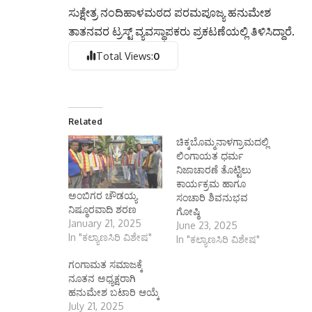
ಸುಕ್ಷೇತ್ರ ನಂದಿಹಾಳಮಠದ ಪರಮಪೂಜ್ಯ ಹನುಮೇಶ
ತಾತನವರ ಟ್ರಸ್ಟ್ ವ್ಯವಸ್ಥಾಪಕರು ಪ್ರಕಟಣೆಯಲ್ಲಿ ತಿಳಿಸಿದ್ದಾರೆ.
Total Views:
0
Related
ಚಿಕ್ಕಬೊಮ್ಮನಾಳಗ್ರಾಮದಲ್ಲಿ
ಲಿಂಗಾಯತ ಧರ್ಮ
ನಿಜಾಚಾರಣೆ ತೊಟ್ಟಿಲು
ಕಾರ್ಯಕ್ರಮ ಹಾಗೂ
ಅಂಬಿಗರ ಚೌಡಯ್ಯ
ಸಂಚಾರಿ ಶಿವನುಭವ
ನಿಷ್ಠೂರವಾದಿ ಶರಣ
ಗೋಷ್ಠಿ
January 21, 2025
June 23, 2025
In "ಕಲ್ಯಾಣಸಿರಿ ವಿಶೇಷ"
In "ಕಲ್ಯಾಣಸಿರಿ ವಿಶೇಷ"
ಗಂಗಾಮತ ಸಮಾಜಕ್ಕೆ
ನೂತನ ಅಧ್ಯಕ್ಷರಾಗಿ
ಹನುಮೇಶ ಬಟಾರಿ ಆಯ್ಕೆ
July 21, 2025