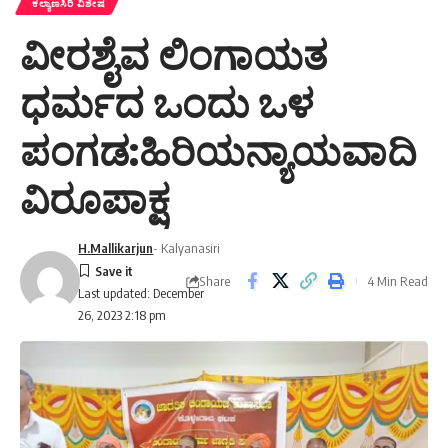
ಕಲ್ಯಾಣಸಿರಿ ವಿಶೇಷ
ವೀರಶೈವ ಲಿಂಗಾಯತ
ಧರ್ಮದ ಒಂದು ಒಳ
ಪಂಗಡ:ಹಿರಿಯನ್ಯಾಯವಾದಿ
ವಿರೂಪಾಕ್ಷ
H.Mallikarjun
- Kalyanasiri
Share
4 Min Read
Last updated: December
26, 2023 2:18 pm