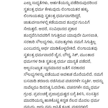
ಎಲ್ಲಾ ಸಾಧ್ಯತೆಗಳು, ಅರ್ಹತೆಯನ್ನು ಪಡೆದಿರುವುದರಿಂದ
ಸ್ವತಂತ್ರ ಧರ್ಮ ಕೇಳುವುದು ಲಿಂಗಾಯತರ ಹಕ್ಕು,
ಲಿಂಗಾಯತವು ಸ್ವತಂತ್ರ ಧರ್ಮವಾಗದಿದ್ದರೆ,
ಚಾತುರ್ವಣಗಳಲ್ಲಿ ಕಡೆಯದಾದ ಶೂದ್ರರ ಗುಂಪಿಗೆ
ಸೇರುತ್ತದೆ. ಆದರೆ, ಸಂವಿಧಾನದ ಪ್ರಕಾರ
ಶೂದ್ರರೆನಿಸಿದವರಿಗೆ ಸಿಗುತ್ತಿರುವ ಯಾವುದೇ ಮೀಸಲಾತಿ,
ಸರಕಾರಿ ಸೌಲಭ್ಯಗಳು, ಸವಲತ್ತುಗಳು ನಮಗೆ ಸಿಗುತ್ತಿಲ್ಲ
ಎಂಬುದನ್ನು ಅರ್ಥ ಮಾಡಿಕೊಳ್ಳಬೇಕಿದೆ. ಲಿಂಗಾಯತವು
ಸ್ವತಂತ್ರ ಧರ್ಮವಾದರೆ ಜೈನ, ಬೌದ್ಧ, ಸಿಕ್, ಮುಂತಾದ
ಧರ್ಮಗಳ ರೀತಿ ಸ್ವತಂತ್ರ ಧರ್ಮ ಮಾನ್ಯತೆ ಪಡೆದರೆ,
ಅಲ್ಪಸಂಖ್ಯಾತ ಸ್ಥಾನಮಾನದ ಜತೆಗೆ ಸರಕಾರದ
ಸೌಲಭ್ಯಗಳನ್ನು ಪಡೆಯುವ ಅವಕಾಶ ದೊರೆಯಲಿದೆ. ನಮಗೆ
ಬಸವಾದಿ ಶರಣರು ರಚಿಸಿರುವ ವಚನಗಳೇ ಸ್ಪೂರ್ತಿ. ಅದನ್ನು
ನಾವೆಲ್ಲರೂ ದಿನನಿತ್ಯ ಓದಬೇಕು. ವಚನಗಳೇ ನಮ್ಮ ಧರ್ಮ
ಗ್ರಂಥ. ಪ್ರಪಂಚಕ್ಕೆ ಪ್ರಜಾಪ್ರಭುತ್ವದ ಬಗ್ಗೆ ತಿಳಿಸಿ, ಸಂಸತ್ತಿನ
ಮಾದರಿಯನ್ನು ಹಾಕಿಕೊಟ್ಟ ಕನ್ನಡ ನೆಲದ ಮೊದಲ ಧರ್ಮ
ನಮ್ಮದು. ಅದು ನಮ್ಮ ಅಸ್ಮಿತೆ ಕೂಡ. ವಚನಗಳಲ್ಲಿ