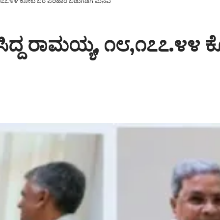
೮,೧೭೭.೪೪ ಕೋಟಿ ಬರ ಪರಿಹಾರ ಬಿಡುಗಡೆಗೆ ಮನವಿ
ಸಿದ್ದ ರಾಮಯ್ಯ, ೧೮,೧೭೭.೪೪