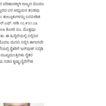
ಬರ ಪರಿಹಾರಕ್ಕಾಗಿ ರಾಜ್ಯದ ಮೊದಲ
 ರ‍್ಕಾರದ ಬರ ಅಧ್ಯಯನ ತಂಡವು
೨೧ ತಾಲ್ಲೂಕುಗಳನ್ನು ಬರಪೀಡಿತ
ಆರ್.ಎಫ್. ಅಡಿ ೧೭,೯೦೧.೭೩
೭೭.೮೬ ಕೋಟಿ ರೂ. ಮೊತ್ತವೂ
ಈ ಹಿನ್ನೆಲೆಯಲ್ಲಿ ಸಲ್ಲಿಸಿದ
. ಮೊದಲ ಮನವಿ ಸಲ್ಲಿಸಿ ಈಗಾಗಲೇ
ಲ್ಲಿ ರೈತರಿಗೆ ಇನ್‌ಪುಟ್‌ ಸಬ್ಸಿಡಿ
 ಮುಖ್ಯಮಂತ್ರಿಗಳು ರೈತರ
 ಸಚಿವ ಕೃಷ್ಣಾ ಬೈರೆಗೌಡ