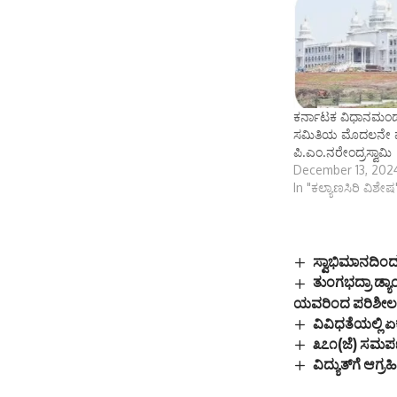
ಕರ್ನಾಟಕ ವಿಧಾನಮಂಡಲದ
ಸಮಿತಿಯ ಮೊದಲನೇ ವರದಿ 
ಪಿ.ಎಂ.ನರೇಂದ್ರಸ್ವಾಮಿ
December 13, 202
In "ಕಲ್ಯಾಣಸಿರಿ ವಿಶೇಷ
ಸ್ವಾಭಿಮಾನದಿಂದ
ತುಂಗಭದ್ರಾ ಡ್ಯಾ
ಯವರಿಂದ ಪರಿಶೀಲ
ವಿವಿಧತೆಯಲ್ಲಿ ಏ
೩೭೧(ಜೆ) ಸಮರ್
ವಿದ್ಯುತ್‌ಗೆ ಆಗ್ರ