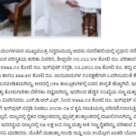
೯ : ಮಂಗಳವಾರ ಮುಖ್ಯಮಂತ್ರಿ ಸಿದ್ದರಾಮಯ್ಯ ಅವರು ನವದೆಹಲಿಯಲ್ಲಿ ಪ್ರಧಾನಿ ನ
 ಬರ ಪರಿಸ್ಥಿತಿಯ ಕುರಿತು ವಿವರಿಸಿ, ಶೀಘ್ರವೇ ೧೮,೧೭೭.೪೪ ಕೋಟಿ ರೂ. ಪರಿಹ
 ೪೬೬೩.೧೨ ಕೋಟಿ ರೂ. ಇನ್‌ಪುಟ್‌ ಸಬ್ಸಿಡಿ, ೧೨,೭೫೭೭.೮೬ ಕೋಟಿ ರೂ. ತರ‍್ತ
 ಹಾಗೂ ೩೬೩.೬೮ ಕೋಟಿ ರೂ. ಜಾನುವಾರುಗಳ ಸಂರಕ್ಷಣೆಗಾಗಿ ಒದಗಿಸುವಂತೆ ಕೋರಲಾ
ರಪೀಡಿತವಾಗಿದ್ದು, ಅದರಲ್ಲಿ ೧೯೬ ತಾಲ್ಲೂಕುಗಳಲ್ಲಿ ಬರದ ತೀವ್ರತೆ ಹೆಚ್ಚಾಗಿದೆ. ಇದ
ತ್ತು ತೋಟಗಾರಿಕಾ ಬೆಳೆಗಳು ನಷ್ಟವಾಗಿದ್ದು, ಇದರಿಂದ ಹೆಚ್ಚಿನ ಸಂಖ್ಯೆಯ ಸಣ್ಣ ಮತ್ತು 
ು ವಿವರಿಸಿದರು. ಎನ್‌.ಡಿ.ಆರ್‌.ಎಫ್. ನಿಂದ ೪೬೬೩.೧೨ ಕೋಟಿ ರೂ. ಇನ್‌ಪುಟ್‌ 
ೆ ಇನ್‌ಪುಟ್‌ ಸಬ್ಸಿಡಿ ನೀಡಲು ೨೦೧೫-೧೬ ರ ಕೃಷಿ ಗಣತಿಯನ್ನು ಪರಿಗಣಿಸಲಾಗುತ್ತಿದ
ದೆ, ರಾಜ್ಯದಲ್ಲಿ ರೈತರ ದತ್ತಾಂಶವನ್ನು ಫ್ರೂಟ್ಸ್‌ ತಂತ್ರಾಂಶದಲ್ಲಿ ದಾಖಲಿಸಲಾಗಿದ್ದ
 ಇದರನ್ವಯ ರಾಜ್ಯದಲ್ಲಿ ೮೩ ಲಕ್ಷ ಜನ ಸಣ್ಣ ಮತ್ತು ಅತಿ ಸಣ್ಣ ರೈತರಿದ್ದು, ಪರಿಹಾರ 
ನವಿ ಮಾಡಿದರು. ಜೊತೆಗೆ ಮಹಾತ್ಮಾ ಗಾಂಧಿ ರಾಷ್ಟ್ರೀಯ ಉದ್ಯೋಗ ಖಾತರಿ ಯ