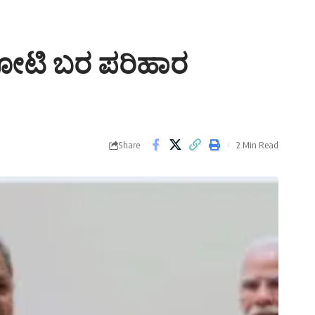
 ಕೋಟಿ ಬರ ಪರಿಹಾರ
Share
2 Min Read