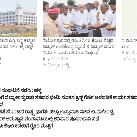
 ಎಸ್ಸಿ ಎಸ್ಟಿ ಕಲ್ಯಾಣ
ನೆಲೋಗಿಪುರದಲ್ಲಿ ರೂ. 27.46 ಕೋಟಿ ವೆಚ್ಚದ
ಸಿ.ಬಿ.ಎಸ್
ಸರ್ಕಾರಕ್ಕೆ ಸಲ್ಲಿಕೆ:
ವಿದ್ಯುತ್ ಉಪಕೇಂದ್ರ ಸ್ಥಾಪನೆ & ವಿದ್ಯುತ್ ಮಾರ್ಗ
ಲಾಭ
ನಿರ್ಮಾಣ ಕಾಮಗಾರಿಗೆ ಭೂಮಿಪೂಜೆ
April 3,
4
July 24, 2026
In "ಕಲ್ಯ
"
In "ಕೊಪ್ಪಳ ಸುದ್ದಿ"
 ಸಂಘಟನೆ ನಡೆಸಿ : ಹಳ್ಳಿ
ಂಗೆ ಜಿಲ್ಲಾ ಉಸ್ತುವಾರಿ ಸಚಿವರ ಭೇಟಿ: ನೂತನ ಕ್ರಸ್ಟ್ ಗೇಟ್ ಅಳವಡಿಕೆ ಕಾರ್ಯ ಸ
ನೆ
ಕತೆ ಹೊಂದಿದ ರಾಷ್ಟ್ರ ಭಾರತ: ಜಿಲ್ಲಾ ಉಸ್ತುವಾರಿ ಸಚಿವ ಬಿ.ನಾಗೇಂದ್ರ
ಪಕ ಅನುಷ್ಠಾನ-ಗಂಗಾವತಿಯಲ್ಲಿ ಶನಿವಾರ ಪೂರ್ವಭಾವಿ ಸಭೆ
ಹಿಸಿ ಕೆಇಬಿ ಕಚೇರಿಗೆ ರೈತರ ಮುತ್ತಿಗೆ