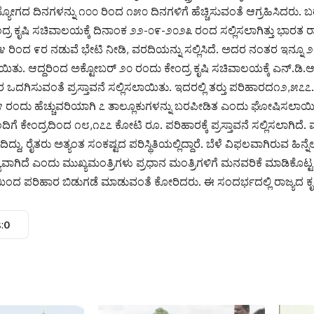
ದ್ಯೋಗದ ದಿನಗಳನ್ನು ೧೦೦ ರಿಂದ ೧೫೦ ದಿನಗಳಿಗೆ ಹೆಚ್ಚಿಸುವಂತೆ ಆಗ್ರಹಿಸಿದರು. 
ಕೇಂದ್ರ ಕೃಷಿ ಸಚಿವಾಲಯಕ್ಕೆ ದಿನಾಂಕ ೨೨-೦೯-೨೦೨೩ ರಂದ ಸಲ್ಲಿಸಲಾಗಿತ್ತು ಭಾರತ
೪ ರಿಂದ ೯ರ ನಡುವೆ ಭೇಟಿ ನೀಡಿ, ವರದಿಯನ್ನು ಸಲ್ಲಿಸಿದೆ. ಅದರ ನಂತರ ಇನ್ನೂ 
. ಆದ್ದರಿಂದ ಅಕ್ಟೋಬರ್‌ ೨೦ ರಂದು ಕೇಂದ್ರ ಕೃಷಿ ಸಚಿವಾಲಯಕ್ಕೆ ಎನ್‌.ಡಿ.
ಒದಗಿಸುವಂತೆ ಪ್ರಸ್ತಾವನೆ ಸಲ್ಲಿಸಲಾಯಿತು. ಇದರಲ್ಲಿ ತರ‍್ತು ಪರಿಹಾರದ೧೨,೫
 ೪ ರಂದು ಹೆಚ್ಚುವರಿಯಾಗಿ ೭ ತಾಲ್ಲೂಕುಗಳನ್ನು ಬರಪೀಡಿತ ಎಂದು ಘೋಷಿಸಲಾಯಿತು. 
 ಕೇಂದ್ರದಿಂದ ೧೮,೧೭೭ ಕೋಟಿ ರೂ. ಪರಿಹಾರಕ್ಕೆ ಪ್ರಸ್ತಾವನೆ ಸಲ್ಲಿಸಲಾಗಿದೆ
ದು, ರೈತರು ಅತ್ಯಂತ ಸಂಕಷ್ಟದ ಪರಿಸ್ಥಿತಿಯಲ್ಲಿದ್ದಾರೆ. ಬೆಳೆ ವಿಫಲವಾಗಿರುವ ಹಿನ್ನೆಲೆಯ
ಯವಾಗಿದೆ ಎಂದು ಮುಖ್ಯಮಂತ್ರಿಗಳು ಪ್ರಧಾನ ಮಂತ್ರಿಗಳಿಗೆ ಮನವರಿಕೆ ಮಾಡಿಕೊಟ್ಟ
ಿಯಿಂದ ಪರಿಹಾರ ಬಿಡುಗಡೆ ಮಾಡುವಂತೆ ಕೋರಿದರು. ಈ ಸಂದರ್ಭದಲ್ಲಿ ರಾಜ್ಯದ ಕೃಷಿ
:
0