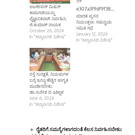
ಜಲಜೀವನ್ ಮಿಷನ್
ಕಾಮಗಾರಿಯನ್ನು
ಮಾದಕ ವ್ಯಸನ
ವೈಜ್ಞಾನಿಕವಾಗಿ ನಿರ್ವಹಿಸಿ;
ನಿಯಂತ್ರಣ: ಸಮನ್ವಯ
ಜಿ.ಕುಮಾರ್ ನಾಯಕ
ಸಮಿತಿ ಸಭೆ
October 26, 2024
January 12, 2026
In "ಕಲ್ಯಾಣಸಿರಿ ವಿಶೇಷ"
In "ಕಲ್ಯಾಣಸಿರಿ ವಿಶೇಷ"
ರಸ್ತೆ ಸುರಕ್ಷತೆ, ನಿಯಮಗಳ
ಬಗ್ಗೆ ಇನ್ನೂ ಹೆಚ್ಚಿನ ಜಾಗೃತಿ
ಮೂಡಿಸಬೇಕು:
ಡಾ.ಸುರೇಶ ಬಿ.ಇಟ್ನಾಳ
June 6, 2026
In "ಕಲ್ಯಾಣಸಿರಿ ವಿಶೇಷ"
ರೈತರಿಗೆ ಸಮಸ್ಯೆಗಳಾಗದಂತೆ ಕೆಲಸ ನಿರ್ವಹಿಸಬೇಕು: