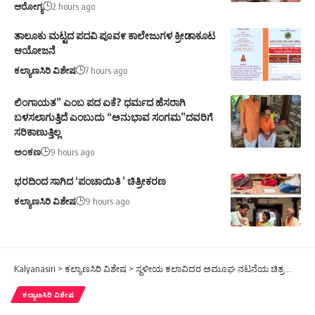
ಆರೋಗ್ಯ
2 hours ago
ತಾಲೂಕು ಮಟ್ಟದ ಪದವಿ ಪೂವ೯ ಕಾಲೇಜುಗಳ ಕ್ರೀಡಾಕೂಟ
ಆಯೋಜನೆ
ಕಲ್ಯಾಣಸಿರಿ ವಿಶೇಷ
7 hours ago
ಲಿಂಗಾಯತ” ಎಂಬ ಪದ ಏಕೆ? ಧರ್ಮದ ಹೆಸರಾಗಿ
ಬಳಸಲಾಗುತ್ತಿದೆ ಎಂಬುದು “ಅನುಭಾವ ಸಂಗಮ”ದವರಿಗೆ
ಸರಿಕಾಣುತ್ತಿಲ್ಲ
ಅಂಕಣ
9 hours ago
ಭರದಿಂದ ಸಾಗಿದ ‘ಪಂಚಾಯಿತಿ ’ ಚಿತ್ರೀಕರಣ
ಕಲ್ಯಾಣಸಿರಿ ವಿಶೇಷ
9 hours ago
Kalyanasiri
>
ಕಲ್ಯಾಣಸಿರಿ ವಿಶೇಷ
>
ಸ್ಥಳೀಯ ಕಲಾವಿದರ ಅಮೂಘ ನಟನೆಯ ಚಿತ್ರ ಗ್ರಾಮ ಪಂಚಾಯಿತಿ ಅತಿಶೀಘ್ರದಲ್ಲಿ ತೆರೆಗೆ
ಕಲ್ಯಾಣಸಿರಿ ವಿಶೇಷ