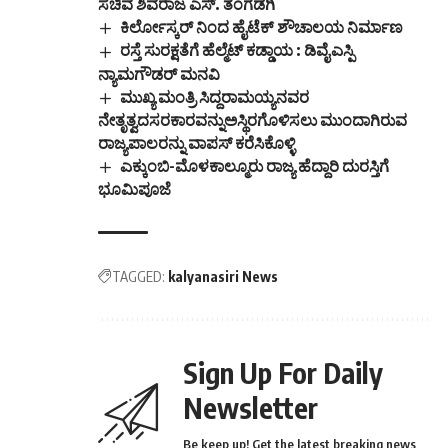
ಸಚಿವ ಶಿವರಾಜ ಎಸ್. ತಂಗಡಗಿ
ಕಿರ್ಲೋಸ್ಕರ್ ನಿಂದ ಹೈಟೆಕ್ ಶೌಚಾಲಯ ನಿರ್ಮಾಣ
ರಸ್ತೆ ಸುರಕ್ಷತೆಗೆ ಹೆಲ್ಮೆಟ್ ಕಡ್ಡಾಯ : ಡಿವೈಎಸ್ಪಿ
ನ್ಯಾಮಗೌಡರ್ ಮನವಿ
ಮುಖ್ಯ ಮಂತ್ರಿ ಸಿದ್ದರಾಮಯ್ಯನವರ
ನೇತೃತ್ವದಸರಕಾರವನ್ನುಅಸ್ಥಿರಗೊಳಿಸಲು ಮುಂದಾಗಿರುವ
ರಾಜ್ಯಪಾಲರನ್ನು ವಾಪಸ್ ಕರೆಸಿಕೊಳ್ಳಿ
ಎಕ್ಕುಂಬಿ-ಮೊಳಕಾಲ್ಮೂರು ರಾಜ್ಯ ಹೆದ್ದಾರಿ ದುರಸ್ತಿಗೆ
ಭೂಮಿಪೂಜೆ
TAGGED:
kalyanasiri News
Sign Up For Daily
Newsletter
Be keep up! Get the latest breaking news