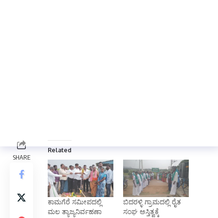
,ತಹಶೀಲ್ದಾರ್ ವೈ ಕೆ ಗುರುಪ್ರಸಾದ್,ಕಾರ್ಯಪಾಲಕ
ಅಭಿಯಂತರಾದ ಪೂರ್ಣಿಮಾ, ಪಿಡಿಓ ವಿಶ್ವನಾಥ್ ,ವಿ.ಎ
ಶೇಷಣ್ಣ,ಹಾಗೂ ಮುಖಂಡರುಗಳಾದ ಜೇಸಿಮ್
ಪಾಷ,ಸೈಯದ್ ಬಸರಾತ್,ಸೈಯದ್ ರಫೀಕ,
ಅತಿಕ್,ರಾಹೀಲ್,ವಿಜಯ್ ಕುಮಾರ್,ಶ್ರೀರಂಗಂ,ಎಸ್ ಆರ್
ಮಹದೇವ್,ವೆಂಕಟೇಶ್,ಹಾಗೂ ಇನ್ನಿತರರು
ಉಪಸ್ಥಿತರಿದ್ದರು..
Total Views:
0
Related
ಕಾಮಗೆರೆ ಸಮೀಪದಲ್ಲಿ
ಬಿದರಳ್ಳಿ ಗ್ರಾಮದಲ್ಲಿ ರೈತ
ಮಲ ತ್ಯಾಜ್ಯನಿರ್ವಹಣಾ
ಸಂಘ ಅಸ್ತಿತ್ವಕ್ಕೆ