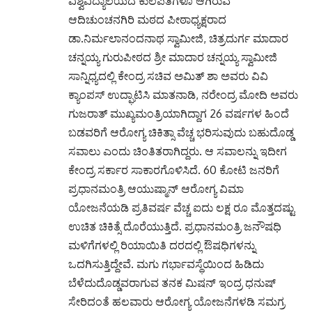
ವಿಶ್ವವಿದ್ಯಾಲಯದ ಕುಲಪತಿಗಳೂ ಆಗಿರುವ
ಆದಿಚುಂಚನಗಿರಿ ಮಠದ ಪೀಠಾಧ್ಯಕ್ಷರಾದ
ಡಾ.ನಿರ್ಮಲಾನಂದನಾಥ ಸ್ವಾಮೀಜಿ, ಚಿತ್ರದುರ್ಗ ಮಾದಾರ
ಚನ್ನಯ್ಯ ಗುರುಪೀಠದ ಶ್ರೀ ಮಾದಾರ ಚನ್ನಯ್ಯ ಸ್ವಾಮೀಜಿ
ಸಾನ್ನಿಧ್ಯದಲ್ಲಿ ಕೇಂದ್ರ ಸಚಿವ ಅಮಿತ್ ಶಾ ಅವರು ವಿವಿ
ಕ್ಯಾಂಪಸ್ ಉದ್ಘಾಟಿಸಿ ಮಾತನಾಡಿ, ನರೇಂದ್ರ ಮೋದಿ ಅವರು
ಗುಜರಾತ್ ಮುಖ್ಯಮಂತ್ರಿಯಾಗಿದ್ದಾಗ 26 ವರ್ಷಗಳ ಹಿಂದೆ
ಬಡವರಿಗೆ ಆರೋಗ್ಯ ಚಿಕಿತ್ಸಾ ವೆಚ್ಚ ಭರಿಸುವುದು ಬಹುದೊಡ್ಡ
ಸವಾಲು ಎಂದು ಚಿಂತಿತರಾಗಿದ್ದರು. ಆ ಸವಾಲನ್ನು ಇದೀಗ
ಕೇಂದ್ರ ಸರ್ಕಾರ ಸಾಕಾರಗೊಳಿಸಿದೆ. 60 ಕೋಟಿ ಜನರಿಗೆ
ಪ್ರಧಾನಮಂತ್ರಿ ಆಯುಷ್ಮಾನ್ ಆರೋಗ್ಯ ವಿಮಾ
ಯೋಜನೆಯಡಿ ಪ್ರತಿವರ್ಷ ವೆಚ್ಚ ಐದು ಲಕ್ಷ ರೂ ಮೊತ್ತದಷ್ಟು
ಉಚಿತ ಚಿಕಿತ್ಸೆ ದೊರೆಯುತ್ತಿದೆ. ಪ್ರಧಾನಮಂತ್ರಿ ಜನೌಷಧಿ
ಮಳಿಗೆಗಳಲ್ಲಿ ರಿಯಾಯಿತಿ ದರದಲ್ಲಿ ಔಷಧಿಗಳನ್ನು
ಒದಗಿಸುತ್ತಿದ್ದೇವೆ. ಮಗು ಗರ್ಭಾವಸ್ಥೆಯಿಂದ ಹಿಡಿದು
ಬೆಳೆದುದೊಡ್ಡವರಾಗುವ ತನಕ ಮಿಷನ್ ಇಂದ್ರ ಧನುಷ್
ಸೇರಿದಂತೆ ಹಲವಾರು ಆರೋಗ್ಯ ಯೋಜನೆಗಳಡಿ ಸಮಗ್ರ