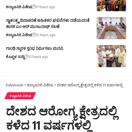
ಕಲ್ಯಾಣಸಿರಿ ವಿಶೇಷ
11 hours ago
ಸ್ವಾತಂತ್ರ್ಯ ದಿನಾಚರಣೆ ಅಹಿತಕರ ಘಟನೆಗಳು ನಡೆಯದಂತೆ
ಶಾಸಕ ಎಂ ಆರ್ ಮಂಜುನಾಥ್ ಸಲಹೆ
ಕಲ್ಯಾಣಸಿರಿ ವಿಶೇಷ
12 hours ago
ಗಾಂಧಿ ಸ್ಮಾರಕ ಸ್ತಂಭ ನಿರ್ಮಿಸಲು ಮನವಿ
ಕೊಪ್ಪಳ ಸುದ್ದಿ
15 hours ago
Kalyanasiri
>
ಕಲ್ಯಾಣಸಿರಿ ವಿಶೇಷ
>
ದೇಶದ ಆರೋಗ್ಯ ಕ್ಷೇತ್ರದಲ್ಲಿ ಕಳೆದ 11 ವರ್ಷಗಳಲ್ಲಿ ಮಹತ್ವದ ಪರಿವರ್ತನೆ: ಕೇಂದ್ರ ಸಚಿವ ಅಮಿತ್ ಶಾ
ಕಲ್ಯಾಣಸಿರಿ ವಿಶೇಷ
ದೇಶದ ಆರೋಗ್ಯ ಕ್ಷೇತ್ರದಲ್ಲಿ
ಕಳೆದ 11 ವರ್ಷಗಳಲ್ಲಿ