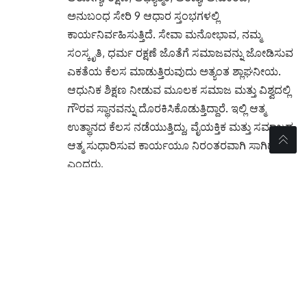
ಅನುಬಂಧ ಸೇರಿ 9 ಆಧಾರ ಸ್ತಂಭಗಳಲ್ಲಿ
ಕಾರ್ಯನಿರ್ವಹಿಸುತ್ತಿದೆ. ಸೇವಾ ಮನೋಭಾವ, ನಮ್ಮ
ಸಂಸ್ಕೃತಿ, ಧರ್ಮ ರಕ್ಷಣೆ ಜೊತೆಗೆ ಸಮಾಜವನ್ನು ಜೋಡಿಸುವ
ಎಕತೆಯ ಕೆಲಸ ಮಾಡುತ್ತಿರುವುದು ಅತ್ಯಂತ ಶ್ಲಾಘನೀಯ.
ಆಧುನಿಕ ಶಿಕ್ಷಣ ನೀಡುವ ಮೂಲಕ ಸಮಾಜ ಮತ್ತು ವಿಶ್ವದಲ್ಲಿ
ಗೌರವ ಸ್ಥಾನವನ್ನು ದೊರಕಿಸಿಕೊಡುತ್ತಿದ್ದಾರೆ. ಇಲ್ಲಿ ಆತ್ಮ
ಉತ್ಥಾನದ ಕೆಲಸ ನಡೆಯುತ್ತಿದ್ದು, ವೈಯಕ್ತಿಕ ಮತ್ತು ಸಮಾಜದ
ಆತ್ಮ ಸುಧಾರಿಸುವ ಕಾರ್ಯಯೂ ನಿರಂತರವಾಗಿ ಸಾಗಿದೆ
ಎಂದರು.
ಆದಿಚುಂಚನಗಿರಿ ಮಹಾ ಸಂಸ್ಥಾನಕ್ಕೆ ಮಹೋನ್ನತ ಸ್ಥಾನ
ತಂದುಕೊಟ್ಟ ಬಾಲಗಂಗಾಧರ ನಾಥ ಸ್ವಾಮೀಜಿ ಅವರನ್ನು
ಅವರನ್ನು ಸ್ಮರಿಸಲೇಬೇಕು. ಅವರು 40 ವರ್ಷಗಳಲ್ಲಿ
ಹಲವಾರು ಆಸ್ಪತ್ರೆಗಳನ್ನು ನಿರ್ಮಿಸಿದ್ದು, ಅನಾಥಾಲಯ,
ವಿದ್ಯಾಸಂಸ್ಥೆಗಳನ್ನು ಕಟ್ಟಿದ್ದಾರೆ. ಈ ಪರಂಪರೆ
ಮುಂದುವರೆಯಲಿ. ಆದಿಚುಂಚನಗಿರಿ ಶಿಕ್ಷಣ ಸಂಸ್ಥೆಗೆ ನ್ಯಾಕ್
ಪ್ಲಸ್ ಮಾನ್ಯತೆ ದೊರೆತಿರುವುದು ಇಲ್ಲಿನ ಶಿಕ್ಷಣ ಗುಣಮಟ್ಟಕ್ಕೆ