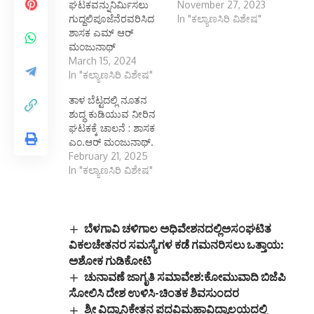
ಘಟಕವನ್ನುನಿರ್ಮಿಸಲು
November 27, 2023
ಗುದ್ದಲಿಪೂಜೆನೆರವರಿಸಿದ
In "ಕಲ್ಯಾಣಸಿರಿ ವಿಶೇಷ"
ಶಾಸಕ ಎಮ್ ಆರ್
ಮಂಜುನಾಥ್
March 15, 2024
In "ಕಲ್ಯಾಣಸಿರಿ ವಿಶೇಷ"
ತಾಳ ಬೆಟ್ಟದಲ್ಲಿ ನೂತನ
ಶುದ್ಧ ಕುಡಿಯುವ ನೀರಿನ
ಘಟಕಕ್ಕೆ ಚಾಲನೆ : ಶಾಸಕ
ಎಂ.ಆರ್ ಮಂಜುನಾಥ್.
February 21, 2025
In "ಕಲ್ಯಾಣಸಿರಿ ವಿಶೇಷ"
ಬೆಳಗಾವಿ ಚಳಿಗಾಲ ಅಧಿವೇಶನದಲ್ಲಿಅಸಂಘಟಿತ
ವಿಕಲಚೇತನರ ಸಮಸ್ಯೆಗಳ ಕಡೆ ಗಮನರಿಸಲು ಒತ್ತಾಯ:
ಅಶೋಕ ಗುಡಿಕೋಟಿ
ಚುನಾವಣೆ ಜಾಗೃತಿ ಸಮಾವೇಶ:ಕೋಮುವಾದಿ ಬಿಜೆಪಿ
ಸೋಲಿಸಿ ದೇಶ ಉಳಿಸಿ-ಚಿಂತಕ ಶಿವಸುಂದರ
ಶ್ರೀ ವಿದ್ಯಾನಿಕೇತನ ಪದವಿಮಹಾವಿದ್ಯಾಲಯದಲ್ಲಿ