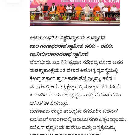
ಆದಿಚುಂಚನಗಿರಿ ವಿಶ್ವವಿದ್ಯಾಲಯ ಉದ್ಘಾಟನೆ
ಬಾಲ ಗಂಗಾಧರನಾಥ ಸ್ವಾಮೀಜಿ ಕನಸು – ನನಸು:
ಡಾ.ನಿರ್ಮಲಾನಂದನಾಥ ಸ್ವಾಮೀಜಿ
ಬೆಂಗಳೂರು, ಜೂ.20
; ಪ್ರಧಾನಿ ನರೇಂದ್ರ ಮೋದಿ ಅವರ
ಮಹತ್ವಾಕಾಂಕ್ಷೆಯಂತೆ ದೇಶದ ಆರೋಗ್ಯ ವ್ಯವಸ್ಥೆಯಲ್ಲಿ
ಕೇಂದ್ರ ಸರ್ಕಾರ ಕ್ರಾಂತಿಕಾರಕ ಹೆಜ್ಜೆ ಇಟ್ಟಿದ್ದು, ಕಳೆದ 11
ವರ್ಷಗಳಲ್ಲಿ ಆರೋಗ್ಯ ಕ್ಷೇತ್ರದಲ್ಲಿ ಮಹತ್ವದ ಪರಿವರ್ತನೆ
ತರಲಾಗಿದೆ ಎಂದು
ಕೇಂದ್ರ ಗೃಹ ಮತ್ತು ಸಹಕಾರ ಸಚಿವ
ಅಮಿತ್ ಶಾ
ಹೇಳಿದ್ದಾರೆ.
ಬೆಂಗಳೂರು ಉತ್ತರ ತಾಲ್ಲೂಕಿನ ನಗರೂರಿನ ಬಿಜಿಎಸ್
ಎಂಸಿಎಚ್ ಆವರಣದಲ್ಲಿ ಆದಿಚುಚನಗಿರಿ ವಿಶ್ವವಿದ್ಯಾಲಯ,
ಬಿಜಿಎಸ್ ವೈದ್ಯಕೀಯ ಕಾಲೇಜು ಮತ್ತು ಆಸ್ಪತ್ರೆಯನ್ನು