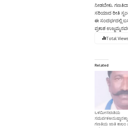
ನೀಡಬೇಕು. ಗಣತಿದಾ
ಸರಿಯಾದ ರೀತಿ ಸ್ಪ
ಈ ಸಂದರ್ಭದಲ್ಲಿ ಬ
ಪ್ರಕಾಶ ಉಜ್ಜಮ್ಮನವ
Total Views
Related
ಒಳಮೀಸಲಾತಿಯ
ಸಮರ್ಪಕಅನುಷ್ಠಾನಕ್ಕಾಗಿ
ಗಣತಿಯ ಜಾತಿ ಕಾಲಂ ನ