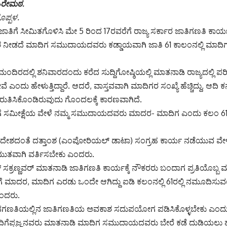
ಹಿರೇಮಠ.
ಕೊಪ್ಪಳ.
 ಜಾತಿಗೆ ಸೀಮಿತಗೊಳಿಸಿ ಮೇ 5 ರಿಂದ 17ರವರೆಗೆ ರಾಜ್ಯ ಸರ್ಕಾರ ಜಾತಿಗಣತಿ ಕಾರ್ಯ
ಶ ನೀಡದೆ ಮಾದಿಗ ಸಮುದಾಯದವರು ಕಡ್ಡಾಯವಾಗಿ ಜಾತಿ 61 ಕಾಲಂನಲ್ಲಿ ಮಾದ
ಮಂದಿರದಲ್ಲಿ ಶನಿವಾರದಂದು ಕರೆದ ಸುದ್ದಿಗೋಷ್ಠಿಯಲ್ಲಿ ಮಾತನಾಡಿ ರಾಜ್ಯದಲ್ಲಿ ಪರಿ
್ದೇವೆ ಎಂದು ಹೇಳುತ್ತಿದ್ದಾರೆ. ಆದರೆ, ವಾಸ್ತವವಾಗಿ ಮಾದಿಗರ ಸಂಖ್ಯೆ ಹೆಚ್ಚಿದ್ದು, ಆದಿ
ಗುರುತಿಸಿಕೊಂಡಿರುವುದು ಗೊಂದಲಕ್ಕೆ ಕಾರಣವಾಗಿದೆ.
ೆ ಸಮೀಕ್ಷೆಯ ವೇಳೆ ನಮ್ಮ ಸಮುದಾಯದವರು ಮಾದರ- ಮಾದಿಗ ಎಂದು ಕಲಂ 61ರಲ
 ಆದೇಶದಂತೆ ದತ್ತಾಂಶ (ಎಂಪೋರಿಯಲ್ ಡಾಟಾ) ಸಂಗ್ರಹ ಕಾರ್ಯ ನಡೆಯುವ 
ಿಯುತವಾಗಿ ವರ್ತಿಸಬೇಕು ಎಂದರು.
ಕ್ರಣ್ಣವರ್ ಮಾತನಾಡಿ ಜಾತಿಗಣತಿ ಕಾರ್ಯಕ್ಕೆ ನೌಕರರು ಬಂದಾಗ ಪ್ರತಿಯೊಬ್ಬ
 ಮಾದರ, ಮಾದಿಗ ಎರಡು ಒಂದೇ ಆಗಿದ್ದು ಐಡಿ ಕಲಂನಲ್ಲಿ 61ರಲ್ಲಿ ನಮೂದಿ
ಎಂದರು.
ಗಣತಿಯಲ್ಲಿನ ಜಾತಿಗಣತಿಯ ಅವಕಾಶ ಸದುಪಯೋಗ ಪಡಿಸಿಕೊಳ್ಳಬೇಕು ಎಂದು ತ
ಗೆಪ್ಪಜ್ಜನವರು ಮಾತನಾಡಿ ಮಾದಿಗ ಸಮುದಾಯದವರು ಬೇರೆ ಕಡೆ ದುಡಿಯಲು