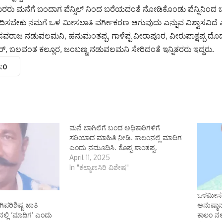
ರರು ಮನೆಗೆ ಬಂದಾಗ ಪೆನ್ಸಿಲ್ ನಿಂದ ಬರೆಯದಂತೆ ನೋಡಿಕೊಂಡು ಪೆನ್ನಿನಿಂದ ಬ
ಂದಿಸಬೇಕು ನಮಗೆ ಒಳ ಮೀಸಲಾತಿ ವರ್ಗೀಕರಣ ಆಗುವುದು ಎನ್ನುವ ವಿಶ್ವಾಸವಿದೆ
ಸವರಾಜ ನಡುವಲಮನಿ, ಹನುಮಂತಪ್ಪ, ಗಾಳೆಪ್ಪ ವೀರಾಪೂರ, ವೀರುಪಾಕ್ಷಪ್ಪ ದೊಡ್
ರ್, ಬಲವಂತ ಕಲ್ಲೂರ, ಜಂಬಣ್ಣ ನಡುವಲಮನಿ ಸೇರಿದಂತೆ ಇನ್ನಿತರರು ಇದ್ದರು.
:
0
ಮನೆ ಬಾಗಿಲಿಗೆ ಬಂದ ಅಧಿಕಾರಿಗಳಿಗೆ
ಸರಿಯಾದ ಮಾಹಿತಿ ನೀಡಿ. ಕಾಲಂನಲ್ಲಿ ಮಾದಿಗ
ಎಂದು ನಮೂದಿಸಿ. ಕೊಪ್ಪ ಶಾಂತಪ್ಪ.
April 11, 2025
In "ಕಲ್ಯಾಣಸಿರಿ ವಿಶೇಷ"
ಒಳಮೀಸ
ಪರಿಶಿಷ್ಟ ಜಾತಿ
ಅನುಷ್ಠಾನ
ಲ್ಲಿ ‘ಮಾದಿಗ’ ಎಂದು
ಕಾಲಂ ನಲ್