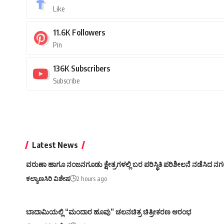
Like
11.6K
Followers
Pin
136K
Subscribers
Subscribe
Latest News
ವರುಣಾ ಹಾಗೂ ನಂಜನಗೂಡು ಕ್ಷೇತ್ರಗಳಲ್ಲಿ ಬರ ಪರಿಸ್ಥಿತಿ ಪರಿಶೀಲನೆ ನಡೆಸಿದ ನಗರ
ಕಲ್ಯಾಣಸಿರಿ ವಿಶೇಷ
2 hours ago
ಬಾದಾಮಿಯಲ್ಲಿ “ಮಂದಾರ ಹೂವು” ಚಲನಚಿತ್ರ ಚಿತ್ರೀಕರಣ ಆರಂಭ