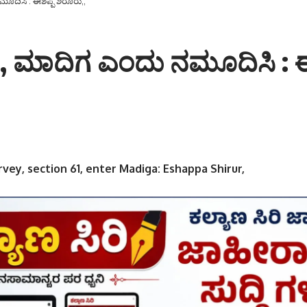
ೂದಿಸಿ : ಈಶಪ್ಪ ಶಿರೂರು,,
61, ಮಾದಿಗ ಎಂದು ನಮೂದಿಸಿ : ಈ
rvey, section 61, enter Madiga: Eshappa Shirur,