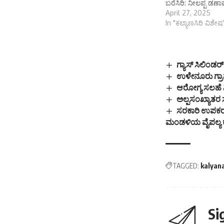
ಬರೆಸಿರಿ: ನೀಲಪ್ಪ ಡಣಾ
April 27, 2025
In "ಕಲ್ಯಾಣಸಿರಿ ವಿಶೇಷ
ಗ್ಯಾಸ್ ಸಿಲಿಂಡರ
ಉಳೇನೂರು ಗ್ರಾಮ
ಆರೋಗ್ಯ ಸಲಹೆ ನೀ
ಅಲ್ಪಸಂಖ್ಯಾತರ ಸ
ಸರಕಾರಿ ಉಪಕರಣಗ
ಮಂಡಳಿಯ ವೈಪಲ್ಯ
TAGGED:
kalyan
Si