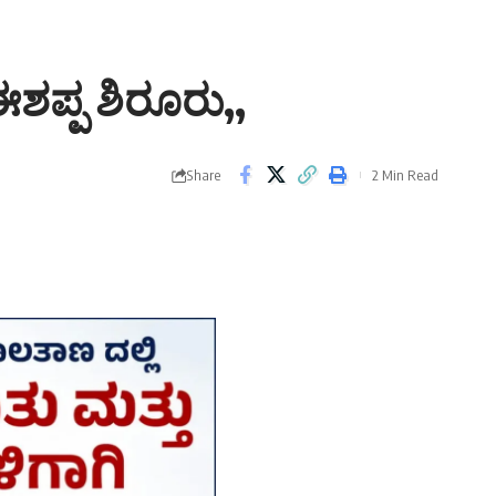
ಶಪ್ಪ ಶಿರೂರು,,
Share
2 Min Read