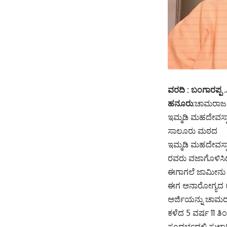
ವರದಿ : ಬಂಗಾರಪ್ಪ .ಸ
ಹನೂರು
:ಚಾಮರಾಜನ
ಇಮ್ಮಡಿ ಮಹದೇವಸ್ವ
ಸಾಲೂರು ಮಠದ
ಇಮ್ಮಡಿ ಮಹದೇವಸ್ವಾ
ರವರು ವಜಾಗೊಳಿಸಿದ್
ಈಗಾಗಲೆ ಜಾಮೀನು ಕೋ
ಈಗ ಅನಾರೋಗ್ಯದ ಕಾರ
ಅರ್ಜಿಯನ್ನು ಚಾಮರ
ಕಳೆದ 5 ವರ್ಷ 11 ತ
ಸಂದರ್ಭದಲ್ಲಿ ಸುಳ್ವ