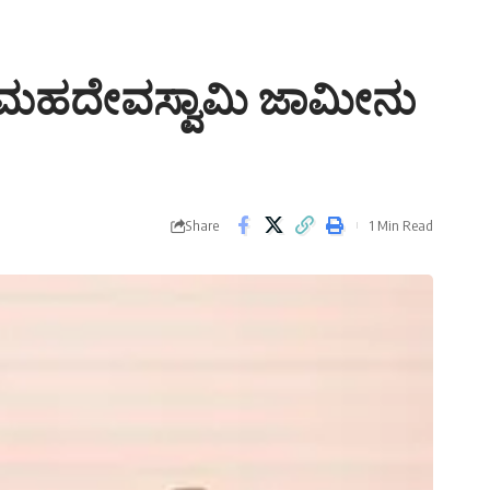
ಮಡಿ ಮಹದೇವಸ್ವಾಮಿ ಜಾಮೀನು
Share
1 Min Read