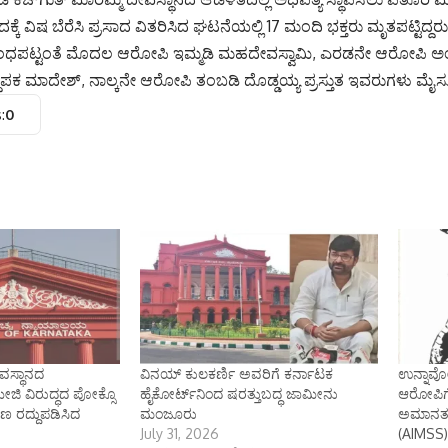
್ಕೆ ವಿಷ ಬೆರೆಸಿ ಪ್ರಸಾದ ವಿತರಿಸಿದ ಘಟನೆಯಲ್ಲಿ 17 ಮಂದಿ ಭಕ್ತರು ಮೃತಪಟ್ಟಿದ್ದರು
ಂಬಂಧಪಟ್ಟಂತೆ ಮೊದಲ ಆರೋಪಿ ಇಮ್ಮಡಿ ಮಹದೇವಸ್ವಾಮಿ, ಎರಡನೇ ಆರೋಪಿ 
ಥಾಪಕ ಮಾದೇಶ್, ನಾಲ್ಕನೇ ಆರೋಪಿ ತಂಬಡಿ ದೊಡ್ಡಯ್ಯ ಪ್ರಸ್ತುತ ಇವರುಗಳು ಮೈಸೂರು 
:
0
ದೇವಸ್ಥಾನದ
ವಿನಯ್ ಕುಲಕರ್ಣಿ ಅವರಿಗೆ ಕರ್ನಾಟಕ
ಉನ್ನಾವೋ
ಜಿ ವಿರುದ್ಧದ ಪೋಕ್ಸೊ
ಹೈಕೋರ್ಟ್‌ನಿಂದ ಷರತ್ತುಬದ್ಧ ಜಾಮೀನು
ಆರೋಪಿಗೆ 
ರಣ ರದ್ದುಪಡಿಸಿದ
ಮಂಜೂರು
ಅಮಾನತು
July 31, 2026
(AIMSS) 