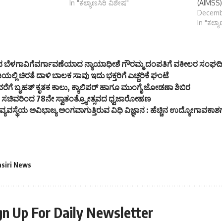
In "ಕಲ್ಯಾಣಸಿರಿ ವಿಶೇಷ"
(AIMSS) 
Decemb
In "ಕಲ್ಯ
ಬೆಳಗಾವಿಗೆವರ್ಗಾವಣೆಯಾದ ನ್ಯಾಯಾಧೀಶೆ ಗೌರಮ್ಮ ದಂಪತಿಗೆ ವಕೀಲರ ಸಂಘದಿಂ
ಿಯಲ್ಲಿ ಚಿರತೆ ದಾಳಿ ಬಾಲಕ ಸಾವು ಇದು ಭಕ್ತರಿಗೆ ಎಚ್ಚರಿಕೆ ಘಂಟೆ
ವರೆಗೆ ಬೃಹತ್ ಕೃತಕ ಕಾಲು, ಕ್ಯಾಲಿಪರ್ ಹಾಗೂ ಮುಂಗೈ ಜೋಡಣಾ ಶಿಬಿರ
ಾರಿ ಸಚಿವರಿಂದ 78ನೇ ಸ್ವಾತಂತ್ರ್ಯೋತ್ಸವದ ಧ್ವಜಾರೋಹಣ
್ಯವಸ್ಥೆಯ ಅವಿಭಾಜ್ಯ ಅಂಗವಾಗುತ್ತಿರುವ ವಿಧಿ ವಿಜ್ಞಾನ : ಹೆಚ್ಚಿನ ಉದ್ಯೋಗಾವಕಾಶ
asiri News
gn Up For Daily Newsletter