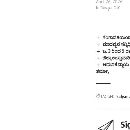
April 26, 2026
In "ಕಲ್ಯಾಣ ಸಿರಿ"
ಗಂಗಾವತಿಯಿಂದ 
ಮಾದಪ್ಪನ ಸನ್ನಿಧ
ಜ. 3 ರಿಂದ 9 ರ
ಜಿಲ್ಲಾ ಉಸ್ತುವ
ಆಧುನಿಕ ನ್ಯಾಯ ವ
ಶರ್ಮಾ,
TAGGED:
kalyan
Si