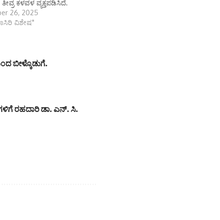
ತೀವ್ರ ಕಳವಳ ವ್ಯಕ್ತಪಡಿಸಿದೆ.
er 26, 2025
ಾಣಸಿರಿ ವಿಶೇಷ"
ದ ಬೀಳ್ಕೊಡುಗೆ.
ಗಳಿಗೆ ರಹದಾರಿ ಡಾ. ಎನ್. ಸಿ.