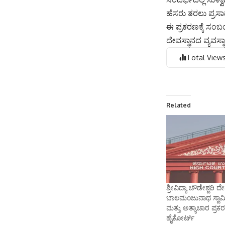
ಹೆಸರು ತರಲು ಪ್ರಸಾದಕ
ಈ ಪ್ರಕರಣಕ್ಕೆ ಸ
ದೇವಸ್ಥಾನದ ವ್ಯವಸ್
Total Views
Related
ಶ್ರೀವಿದ್ಯಾ ಚೌಡೇಶ್ವರಿ 
ಬಾಲಮಂಜುನಾಥ ಸ್ವಾಮೀ
ಮತ್ತು ಅತ್ಯಾಚಾರ ಪ್ರಕ
ಹೈಕೋರ್ಟ್