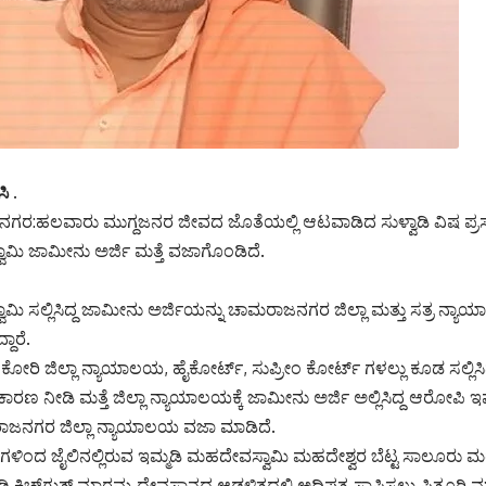
ಿ .
ಗರ:ಹಲವಾರು ಮುಗ್ದಜನರ ಜೀವದ ಜೊತೆಯಲ್ಲಿ ಆಟವಾಡಿದ ಸುಳ್ವಾಡಿ ವಿಷ ಪ್
ಾಮಿ ಜಾಮೀನು ಅರ್ಜಿ ಮತ್ತೆ ವಜಾಗೊಂಡಿದೆ.
ಮಿ ಸಲ್ಲಿಸಿದ್ದ ಜಾಮೀನು ಅರ್ಜಿಯನ್ನು ಚಾಮರಾಜನಗರ ಜಿಲ್ಲಾ ಮತ್ತು ಸತ್ರ ನ್ಯಾಯ
ದಾರೆ.
ರಿ ಜಿಲ್ಲಾ ನ್ಯಾಯಾಲಯ, ಹೈಕೋರ್ಟ್, ಸುಪ್ರೀಂ ಕೋರ್ಟ್ ಗಳಲ್ಲು ಕೂಡ ಸಲ್ಲಿಸಿದ್
ಣ ನೀಡಿ ಮತ್ತೆ ಜಿಲ್ಲಾ ನ್ಯಾಯಾಲಯಕ್ಕೆ ಜಾಮೀನು ಅರ್ಜಿ ಅಲ್ಲಿಸಿದ್ದ ಆರೋಪಿ
ಾಜನಗರ ಜಿಲ್ಲಾ ನ್ಯಾಯಾಲಯ ವಜಾ ಮಾಡಿದೆ.
ಿಂಗಳಿಂದ ಜೈಲಿನಲ್ಲಿರುವ ಇಮ್ಮಡಿ ಮಹದೇವಸ್ವಾಮಿ ಮಹದೇಶ್ವರ ಬೆಟ್ಟ ಸಾಲೂರು ಮಠ
ಾಡಿ ಕಿಚ್‌ಗುತ್ ಮಾರಮ್ಮ ದೇವಸ್ಥಾನದ ಆಡಳಿತದಲ್ಲಿ ಅಧಿಪತ್ಯ ಸ್ಥಾಪಿಸಲು ಪಿತೂರಿ ಮ