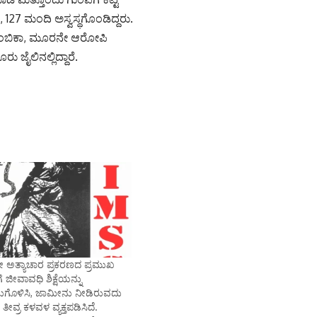
, 127 ಮಂದಿ ಅಸ್ವಸ್ಥಗೊಂಡಿದ್ದರು.
ಅಂಬಿಕಾ, ಮೂರನೇ ಆರೋಪಿ
ಜೈಲಿನಲ್ಲಿದ್ದಾರೆ.
 ಅತ್ಯಾಚಾರ ಪ್ರಕರಣದ ಪ್ರಮುಖ
ಜೀವಾವಧಿ ಶಿಕ್ಷೆಯನ್ನು
ಗೊಳಿಸಿ, ಜಾಮೀನು ನೀಡಿರುವದು
ತೀವ್ರ ಕಳವಳ ವ್ಯಕ್ತಪಡಿಸಿದೆ.