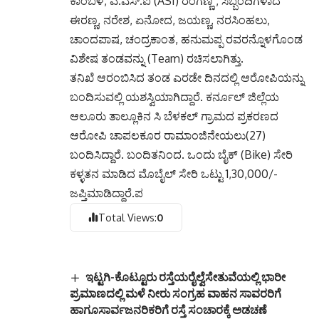
ಕಾಂಬಳೆ, ಎ.ಎಸ್.ಐ (ASI) ರಂಗಣ್ಣ , ಸಿಬ್ಬಂದಿಗಳಾದ
ಈರಣ್ಣ, ನರೇಶ, ಏನೋದ, ಜಯಣ್ಣ, ನರಸಿಂಹಲು,
ಚಾಂದಪಾಷ, ಚಂದ್ರಕಾಂತ, ಹನುಮಪ್ಪ ರವರನ್ನೊಳಗೊಂಡ
ವಿಶೇಷ ತಂಡವನ್ನು (Team) ರಚಿಸಲಾಗಿತ್ತು.
ತನಿಖೆ ಆರಂಬಿಸಿದ ತಂಡ ಎರಡೇ ದಿನದಲ್ಲಿ ಆರೋಪಿಯನ್ನು
ಬಂದಿಸುವಲ್ಲಿ ಯಶಸ್ವಿಯಾಗಿದ್ದಾರೆ. ಕರ್ನೂಲ್ ಜಿಲ್ಲೆಯ
ಆಲೂರು ತಾಲ್ಲೂಕಿನ ಸಿ ಬೆಳಕಲ್ ಗ್ರಾಮದ ಪ್ರಕರಣದ
ಆರೋಪಿ ಚಾಪಲಕೂರ ರಾಮಾಂಜಿನೇಯಲು(27)
ಬಂದಿಸಿದ್ದಾರೆ. ಬಂದಿತನಿಂದ. ಒಂದು ಬೈಕ್ (Bike) ಸೇರಿ
ಕಳ್ಳತನ ಮಾಡಿದ ಮೊಬೈಲ್ ಸೇರಿ ಒಟ್ಟು 1,30,000/-
ಜಪ್ತಿಮಾಡಿದ್ದಾರೆ.ಪ
Total Views:
0
ಇಟ್ಟಗಿ-ಕೊಟ್ಟೂರು ರಸ್ತೆಯರೈಲ್ವೆಸೇತುವೆಯಲ್ಲಿ ಭಾರೀ
ಪ್ರಮಾಣದಲ್ಲಿ ಮಳೆ ನೀರು ಸಂಗ್ರಹ ವಾಹನ ಸಾವರರಿಗೆ
ಹಾಗೂಸಾರ್ವಜನರಿಕರಿಗೆ ರಸ್ತೆ ಸಂಚಾರಕ್ಕೆ ಅಡಚಣೆ