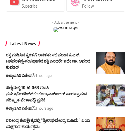
Subscribe
Follow
- Advertisement -
Latest News
ರಸ್ತೆ ಗುಡಿಸಿದ ಕೈಗಳಿಗೆ ಆಡಳಿತ: ಸಚಿವರಾದ ಕೆ.ಎಸ್.
ಬಸವಂತಪ್ಪ-ಸಂವಿಧಾನದ ಶಕ್ತಿ ಎಂದರೇ ಇದೇ ಡಾ. ಆನಂದ
ಕುಮಾರ್
ಕಲ್ಯಾಣಸಿರಿ ವಿಶೇಷ
1 hour ago
ಜಿಲ್ಲೆಯಲ್ಲಿ 10,41,063 ಗಣತಿ
ನಮೂನೆಗಳಡಿಜಿಟಲೀಕರಣ,ಎಸ್ಐಆರ್ ಕಾರ್ಯಕ್ರಮದ
ಪರಿಷ್ಕೃತ ವೇಳಾಪಟ್ಟಿ ಪ್ರಕಟ
ಕಲ್ಯಾಣಸಿರಿ ವಿಶೇಷ
3 hours ago
ರವೀಂದ್ರ ಕಲಾಕ್ಷೇತ್ರದಲ್ಲಿ “ಶ್ರೀರಾಘವೇಂದ್ರ ಮಹಿಮೆ” ಎಂಬ
ಯಕ್ಷಗಾನ ಕಾರ್ಯಕ್ರಮ