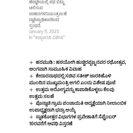
ಹೆದ್ದಾರಿಯಲ್ಲಿ ಪಥ ಬಿಟ್ಟು
ಚಲಿಸುವ
ವಾಹನಗಳನಿಯಂತ್ರಣ:ಹೆ
ದ್ದಾರಿಪ್ರಾಧಿಕಾರದಿಂದ
ಸ್ಪಂಧನೆ.
January 11, 2025
In "ಕಲ್ಯಾಣಸಿರಿ ವಿಶೇಷ"
ಹರಮುಡಿ : ಹಠಯೋಗಿ ಹುಚ್ಚಿರಪ್ಪಜ್ಜನವರ ರಥೋತ್ಸವ,
ಅಂಗವಾಗಿ ಸಾಮೂಹಿಕ ವಿವಾಹ
ಕೇದಾರನಾಥದಲ್ಲಿ ಸಚಿವ ಸತೀಶ್ ಜಾರಕಿಹೊಳಿ
ಮುಂದಿನ ಮುಖ್ಯಮಂತ್ರಿ ಆಗಲಿ ಎಂದು ವಿಶೇಷ ಪೂಜೆ
ಉತ್ತಮ ಆರೋಗ್ಯವನ್ನು ಕಾಪಾಡಿಕೊಳ್ಳಲು ಕೆಲವು
ಉತ್ತಮ ಸಲಹೆ
ಪೊನ್ನಾಚಿ ಗ್ರಾಮ ಪಂಚಾಯಿತಿ ಅದ್ಯಕ್ಷೆಯಾಗಿ ನೀಲಾಂಬಿಕ
ಉಪಾಧ್ಯಕ್ಷರಾಗಿ ಭದ್ರಾ ಆಯ್ಕೆ
ಸ್ನಾತಕೋತ್ತರ ವಿಭಾಗಗಳ ಪ್ರವೇಶಾತಿಗೆ ಸೆಪ್ಟೆಂಬರ್
10ರವರೆಗೆ ಅವಧಿ ವಿಸ್ತರಣೆ