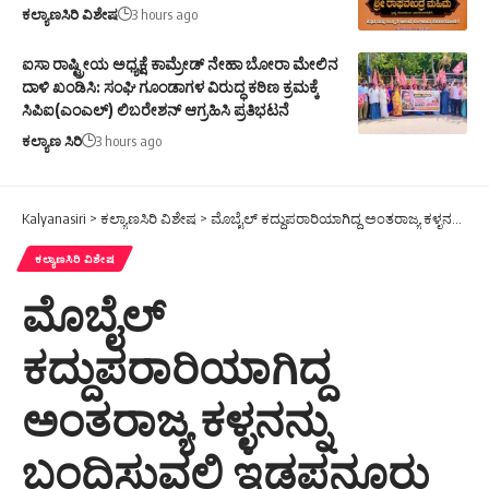
ಕಲ್ಯಾಣಸಿರಿ ವಿಶೇಷ
3 hours ago
ಐಸಾ ರಾಷ್ಟ್ರೀಯ ಅಧ್ಯಕ್ಷೆ ಕಾಮ್ರೇಡ್ ನೇಹಾ ಬೋರಾ ಮೇಲಿನ
ದಾಳಿ ಖಂಡಿಸಿ: ಸಂಘಿ ಗೂಂಡಾಗಳ ವಿರುದ್ಧ ಕಠಿಣ ಕ್ರಮಕ್ಕೆ
ಸಿಪಿಐ(ಎಂಎಲ್) ಲಿಬರೇಶನ್ ಆಗ್ರಹಿಸಿ ಪ್ರತಿಭಟನೆ
ಕಲ್ಯಾಣ ಸಿರಿ
3 hours ago
Kalyanasiri
>
ಕಲ್ಯಾಣಸಿರಿ ವಿಶೇಷ
>
ಮೊಬೈಲ್ ಕದ್ದುಪರಾರಿಯಾಗಿದ್ದ ಅಂತರಾಜ್ಯ ಕಳ್ಳನನ್ನು ಬಂದಿಸುವಲ್ಲಿ ಇಡಪನೂರು ಪೊಲೀಸರು ಯಶಸ್ವಿ
ಕಲ್ಯಾಣಸಿರಿ ವಿಶೇಷ
ಮೊಬೈಲ್
ಕದ್ದುಪರಾರಿಯಾಗಿದ್ದ
ಅಂತರಾಜ್ಯ ಕಳ್ಳನನ್ನು
ಬಂದಿಸುವಲ್ಲಿ ಇಡಪನೂರು