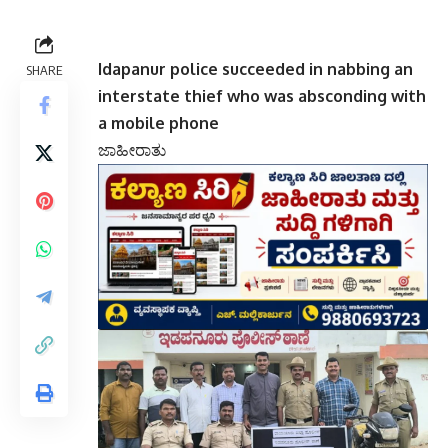
Idapanur police succeeded in nabbing an
SHARE
interstate thief who was absconding with
a mobile phone
ಜಾಹೀರಾತು