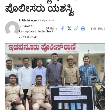
ಪೊಲೀಸರು ಯಶಸ್ವಿ
H.Mallikarjun
- Kalyanasiri
Share
1 Min Read
Last updated: September 7,
2024 11:08 am