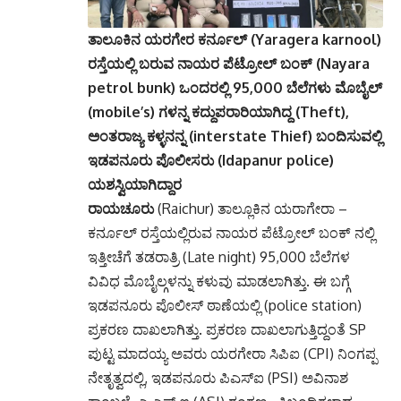
ತಾಲೂಕಿನ ಯರಗೇರ ಕರ್ನೂಲ್ (Yaragera karnool)
ರಸ್ತೆಯಲ್ಲಿ ಬರುವ ನಾಯರ ಪೆಟ್ರೋಲ್ ಬಂಕ್ (Nayara
petrol bunk) ಒಂದರಲ್ಲಿ 95,000 ಬೆಲೆಗಳು ಮೊಬೈಲ್
(mobile’s) ಗಳನ್ನ ಕದ್ದುಪರಾರಿಯಾಗಿದ್ದ (Theft),
ಅಂತರಾಜ್ಯ ಕಳ್ಳನನ್ನ (interstate Thief) ಬಂದಿಸುವಲ್ಲಿ
ಇಡಪನೂರು ಪೊಲೀಸರು (Idapanur police)
ಯಶಸ್ವಿಯಾಗಿದ್ದಾರ
ರಾಯಚೂರು
(Raichur) ತಾಲ್ಲೂಕಿನ ಯರಾಗೇರಾ –
ಕರ್ನೂಲ್ ರಸ್ತೆಯಲ್ಲಿರುವ ನಾಯರ ಪೆಟ್ರೋಲ್ ಬಂಕ್ ನಲ್ಲಿ
ಇತ್ತೀಚೆಗೆ ತಡರಾತ್ರಿ (Late night) 95,000 ಬೆಲೆಗಳ
ವಿವಿಧ ಮೊಬೈಲ್ಗಳನ್ನು ಕಳುವು ಮಾಡಲಾಗಿತ್ತು. ಈ ಬಗ್ಗೆ
ಇಡಪನೂರು ಪೊಲೀಸ್ ಠಾಣೆಯಲ್ಲಿ (police station)
ಪ್ರಕರಣ ದಾಖಲಾಗಿತ್ತು. ಪ್ರಕರಣ ದಾಖಲಾಗುತ್ತಿದ್ದಂತೆ SP
ಪುಟ್ಟ ಮಾದಯ್ಯ ಅವರು ಯರಗೇರಾ ಸಿಪಿಐ (CPI) ನಿಂಗಪ್ಪ
ನೇತೃತ್ವದಲ್ಲಿ, ಇಡಪನೂರು ಪಿಎಸ್ಐ (PSI) ಅವಿನಾಶ