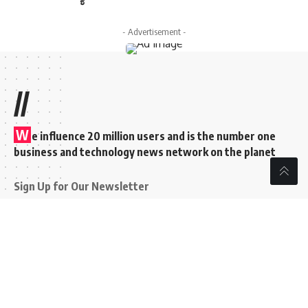
- Advertisement -
//
W
e influence 20 million users and is the number one
business and technology news network on the planet
Sign Up for Our Newsletter
Subscribe to our newsletter to get our newest articles
instantly!
[mc4wp_form id=”847″]