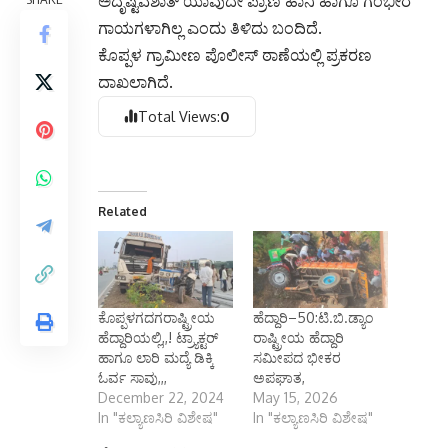
ಅದೃಷ್ಟವಶಾತ್ ಯಾವುದೇ ಪ್ರಾಣ ಹಾನಿ ಹಾಗೂ ಗಂಭೀರ
ಗಾಯಗಳಾಗಿಲ್ಲ ಎಂದು ತಿಳಿದು ಬಂದಿದೆ.
ಕೊಪ್ಪಳ ಗ್ರಾಮೀಣ ಪೊಲೀಸ್ ಠಾಣೆಯಲ್ಲಿ ಪ್ರಕರಣ
ದಾಖಲಾಗಿದೆ.
Total Views:
0
Related
ಕೊಪ್ಪಳಗದಗರಾಷ್ಟ್ರೀಯ
ಹೆದ್ದಾರಿ–50:ಟಿ.ಬಿ.ಡ್ಯಾಂ
ಹೆದ್ದಾರಿಯಲ್ಲಿ,,! ಟ್ರ್ಯಾಕ್ಟರ್
ರಾಷ್ಟ್ರೀಯ ಹೆದ್ದಾರಿ
ಹಾಗೂ ಲಾರಿ ಮದ್ಯೆ ಡಿಕ್ಕಿ
ಸಮೀಪದ ಭೀಕರ
ಓರ್ವ ಸಾವು,,,
ಅಪಘಾತ,
December 22, 2024
May 15, 2026
In "ಕಲ್ಯಾಣಸಿರಿ ವಿಶೇಷ"
In "ಕಲ್ಯಾಣಸಿರಿ ವಿಶೇಷ"