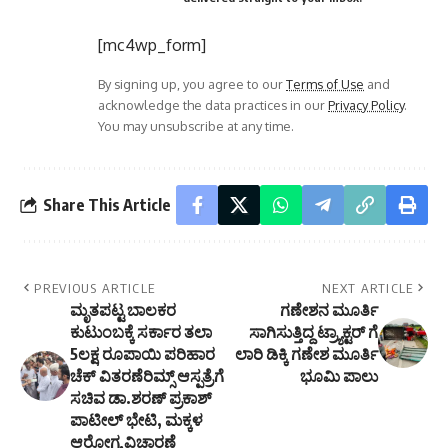
[mc4wp_form]
By signing up, you agree to our
Terms of Use
and
acknowledge the data practices in our
Privacy Policy
.
You may unsubscribe at any time.
Share This Article
PREVIOUS ARTICLE
NEXT ARTICLE
ಮೃತಪಟ್ಟ ಬಾಲಕರ
ಗಣೇಶನ ಮೂರ್ತಿ
ಕುಟುಂಬಕ್ಕೆ ಸರ್ಕಾರ ತಲಾ
ಸಾಗಿಸುತ್ತಿದ್ದ ಟ್ರ್ಯಾಕ್ಟರ್ ಗೆ
5ಲಕ್ಷ ರೂಪಾಯಿ ಪರಿಹಾರ
ಲಾರಿ ಡಿಕ್ಕಿ ಗಣೇಶ ಮೂರ್ತಿ
ಚೆಕ್ ವಿತರಣೆರಿಮ್ಸ್ ಆಸ್ಪತ್ರೆಗೆ
ಭೂಮಿ ಪಾಲು
ಸಚಿವ ಡಾ.ಶರಣ್ ಪ್ರಕಾಶ್
ಪಾಟೀಲ್ ಭೇಟಿ, ಮಕ್ಕಳ
ಆರೋಗ್ಯ ವಿಚಾರಣೆ