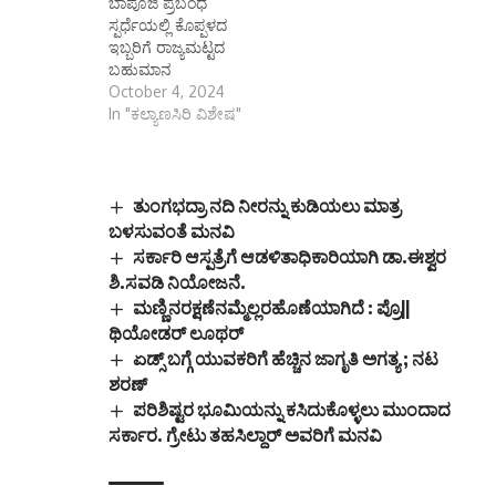
ಬಾಪೂಜಿ ಪ್ರಬಂಧ
ವಿದ್ಯಾರ್ಥಿ ಹಾಗೂ
ಸ್ಪರ್ಧೆಯಲ್ಲಿ ಕೊಪ್ಪಳದ
ಯುವಜನರಲ್ಲಿ ಮಹಾತ್ಮ
ಇಬ್ಬರಿಗೆ ರಾಜ್ಯಮಟ್ಟದ
ಗಾಂಧೀಜಿಯವರ ಬದುಕು.
ಬಹುಮಾನ
ಸ್ವಾತಂತ್ರ‍್ಯ ಚಳುವಳಿ.
October 4, 2024
ಸರಳತೆ, ಅಹಿಂಸಾ ಮಾರ್ಗ,
In "ಕಲ್ಯಾಣಸಿರಿ ವಿಶೇಷ"
ಸಹಬಾಳ್ವೆ, ಅಸ್ಪೃಶ್ಯತೆ
ನಿವಾರಣೆಗಾಗಿ ನಡೆಸಿದ
ಪ್ರಯೋಗಗಳು ಇತ್ಯಾದಿ
ವಿಚಾರಗಳ ಬಗ್ಗೆ…
ತುಂಗಭದ್ರಾ ನದಿ ನೀರನ್ನು ಕುಡಿಯಲು ಮಾತ್ರ
ಬಳಸುವಂತೆ ಮನವಿ
ಸರ್ಕಾರಿ ಆಸ್ಪತ್ರೆಗೆ ಆಡಳಿತಾಧಿಕಾರಿಯಾಗಿ ಡಾ.ಈಶ್ವರ
ಶಿ.ಸವಡಿ ನಿಯೋಜನೆ.
ಮಣ್ಣಿನರಕ್ಷಣೆನಮ್ಮೆಲ್ಲರಹೊಣೆಯಾಗಿದೆ : ಪ್ರೊ||
ಥಿಯೋಡರ್ ಲೂಥರ್
ಏಡ್ಸ್ ಬಗ್ಗೆ ಯುವಕರಿಗೆ ಹೆಚ್ಚಿನ ಜಾಗೃತಿ ಅಗತ್ಯ ; ನಟ
ಶರಣ್
ಪರಿಶಿಷ್ಟರ ಭೂಮಿಯನ್ನು ಕಸಿದುಕೊಳ್ಳಲು ಮುಂದಾದ
ಸರ್ಕಾರ. ಗ್ರೇಟು ತಹಸಿಲ್ದಾರ್ ಅವರಿಗೆ ಮನವಿ