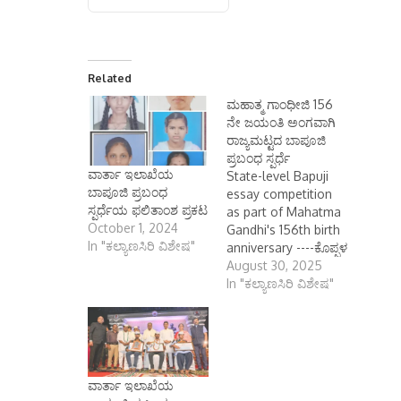
Related
ಮಹಾತ್ಮ ಗಾಂಧೀಜಿ 156
ನೇ ಜಯಂತಿ ಅಂಗವಾಗಿ
ರಾಜ್ಯಮಟ್ಟದ ಬಾಪೂಜಿ
ಪ್ರಬಂಧ ಸ್ಪರ್ಧೆ
ವಾರ್ತಾ ಇಲಾಖೆಯ
State-level Bapuji
ಬಾಪೂಜಿ ಪ್ರಬಂಧ
essay competition
ಸ್ಪರ್ಧೆಯ ಫಲಿತಾಂಶ ಪ್ರಕಟ
as part of Mahatma
October 1, 2024
Gandhi's 156th birth
In "ಕಲ್ಯಾಣಸಿರಿ ವಿಶೇಷ"
anniversary ----ಕೊಪ್ಪಳ
ಆಗಸ್ಟ್ 30 (ಕರ್ನಾಟಕ
August 30, 2025
ವಾರ್ತೆ): ವಾರ್ತಾ ಮತ್ತು
In "ಕಲ್ಯಾಣಸಿರಿ ವಿಶೇಷ"
ಸಾರ್ವಜನಿಕ ಸಂಪರ್ಕ
ಇಲಾಖೆಯ ವತಿಯಿಂದ
ಆಚರಿಸುತ್ತಿರುವ ರಾಷ್ಟ್ರಪಿತ
ಮಹಾತ್ಮ ಗಾಂಧೀಜಿಯವರ
156ನೇ ಜಯಂತಿಯ
ವಾರ್ತಾ ಇಲಾಖೆಯ
ದಿನಾಚರಣೆಯ ಅಂಗವಾಗಿ