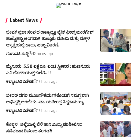
Latest News
ಭೀಮ್ ಪ್ರಜಾ ಸಂಘದ ರಾಜ್ಯಾಧ್ಯಕ್ಷ ವೈಟ್ ಫೀಲ್ಡ್ ಮುರಗೇಶ್
ಹುಟ್ಟುಹಬ್ಬ ಅಂಗವಾಗಿ,ತಾಲ್ಲೂಕು ಮಹಿಳಾ ಮತ್ತು ಮಕ್ಕಳ
ಆಸ್ಪತ್ರೆಯಲ್ಲಿ ಹಾಲು, ಹಣ್ಣು ವಿತರಣೆ,,
ಗಂಗಾವತಿ ಸುದ್ದಿ
12 hours ago
ಮೈಸೂರು: 5.50 ಲಕ್ಷ ರೂ. ಲಂಚ ಸ್ವೀಕಾರ : ಹುಣಸೂರು
ಎಸಿ ಲೋಕಾಯುಕ್ತ ಬಲೆಗೆ…!!
ಕಲ್ಯಾಣಸಿರಿ ವಿಶೇಷ
12 hours ago
ಬೀದರ್ ನಗರ ಮೂಲಸೌಕರ್ಯಗಳೊಂದಿಗೆ ಸಮಗ್ರವಾಗಿ
ಅಭಿವೃದ್ಧಿ ಆಗಬೇಕು -ಡಾ. ಯತೀಂದ್ರ ಸಿದ್ದರಾಮಯ್ಯ.
ಕಲ್ಯಾಣಸಿರಿ ವಿಶೇಷ
12 hours ago
ಕೊಪ್ಪಳ ಜಿಲ್ಲೆಯಲ್ಲಿ ಬೆಳೆ ಹಾನಿ ಖುದ್ದು ಪರಿಶೀಲಿಸಿದ
ಸಚಿವರಾದ ಶಿವರಾಜ ತಂಗಡಗಿ