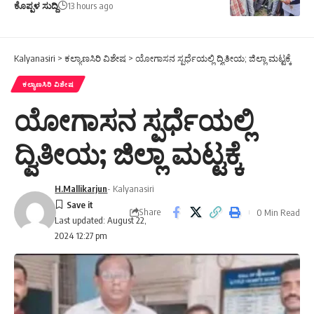
ಕೊಪ್ಪಳ ಸುದ್ದಿ
13 hours ago
Kalyanasiri
>
ಕಲ್ಯಾಣಸಿರಿ ವಿಶೇಷ
>
ಯೋಗಾಸನ ಸ್ಪರ್ಧೆಯಲ್ಲಿ ದ್ವಿತೀಯ; ಜಿಲ್ಲಾ ಮಟ್ಟಕ್ಕೆ
ಕಲ್ಯಾಣಸಿರಿ ವಿಶೇಷ
ಯೋಗಾಸನ ಸ್ಪರ್ಧೆಯಲ್ಲಿ
ದ್ವಿತೀಯ; ಜಿಲ್ಲಾ ಮಟ್ಟಕ್ಕೆ
H.Mallikarjun
- Kalyanasiri
Share
0 Min Read
Last updated: August 22,
2024 12:27 pm