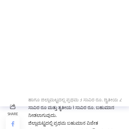
ಅಂಗವಾಗಿ ವಿದ್ಯಾರ್ಥಿ ಹಾಗೂ ಯುವಜನರಲ್ಲಿ ಮಹಾತ್ಮ
ಗಾಂಧೀಜಿಯವರ ಬದುಕು, ಸ್ವಾತಂತ್ರ್ಯ ಚಳುವಳಿ, ಸರಳತೆ,
ಅಹಿಂಸಾ ಮಾರ್ಗ, ಅಸ್ಪೃಶ್ಯತೆ ನಿವಾರಣೆಗಾಗಿ ನಡೆಸಿದ
ಪ್ರಯೋಗಗಳು ಇತ್ಯಾದಿ ವಿಚಾರಗಳ ಬಗ್ಗೆ ಅರಿವು
ಮೂಡಿಸಲು ವಿವಿಧ ವಿಷಯಗಳ ಕುರಿತು ಪ್ರೌಢಶಾಲೆ, ಪದವಿ
ಪೂರ್ವ ಶಿಕ್ಷಣ ಹಾಗೂ ಪದವಿ-ಸ್ನಾತಕೋತ್ತರ ಪದವಿಗಳ
ಹಂತದ ವಿದ್ಯಾರ್ಥಿಗಳಿಗೆ ಒಟ್ಟು 3 ವಿಭಾಗಗಳಲ್ಲಿ ಬಾಪೂಜಿ
ಪ್ರಬಂಧ ಸ್ಪರ್ಧೆಯನ್ನು ಜಿಲ್ಲಾ ಹಾಗೂ ರಾಜ್ಯಮಟ್ಟದಲ್ಲಿ
ವಾರ್ತಾ ಮತ್ತು ಸಾರ್ವಜನಿಕ ಸಂಪರ್ಕ ಇಲಾಖೆಯಿಂದ
ಆಯೋಜಿಸಲು ಉದ್ದೇಶಿಸಲಾಗಿದೆ.
ವಿಜೇತರಿಗೆ ರಾಜ್ಯಮಟ್ಟದಲ್ಲಿ ಪ್ರಥಮ 31 ಸಾವಿರ ರೂ.
ದ್ವಿತೀಯ 21 ಸಾವಿರ ರೂ. ಮತ್ತು ತೃತೀಯ 11 ಸಾವಿರ ರೂ.
ಹಾಗೂ ಜಿಲ್ಲಾಮಟ್ಟದಲ್ಲಿ ಪ್ರಥಮ 3 ಸಾವಿರ ರೂ. ದ್ವಿತೀಯ 2
ಸಾವಿರ ರೂ ಮತ್ತು ತೃತೀಯ 1 ಸಾವಿರ ರೂ. ಬಹುಮಾನ
ನೀಡಲಾಗುವುದು.
ಜಿಲ್ಲಾಮಟ್ಟದಲ್ಲಿ ಪ್ರಥಮ ಬಹುಮಾನ ವಿಜೇತ