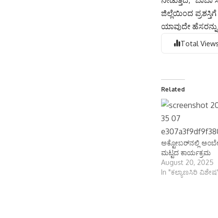
ನೀಡುತ್ತಿದೆ, “ಬಾಬಾ
ಜಿಲ್ಲೆಯಿಂದ ಪ್ರಶಸ
ಯಾವುದೇ ಹೆಸರನ್ನು 
Total Views
Related
ಅಕ್ಟೋಬರ್‌ನಲ್ಲಿ ಅಂಬೇಡ್
ಮಟ್ಟದ ಕಾರ್ಯಕ್ರಮ
August 20, 2025
In "ಕಲ್ಯಾಣಸಿರಿ ವಿಶೇಷ