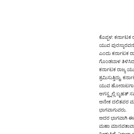
ಕೊಪ್ಪಳ: ಕರ್ನಾಟಕ
ಯುವ ಪುರಸ್ಕಾರವನ್ನು
ಎಂದು ಕರ್ನಾಟಕ ರಾ
ಗೊಂಡಬಾಳ ತಿಳಿಸಿದ್ದ
ಕರ್ನಾಟಕ ರಾಜ್ಯ ಯು
ಶ್ರಮಿಸುತ್ತಿದ್ದು, 
ಯುವ ಹೋರಾಟಗಾರರು,
ಆಗಸ್ಟ್ನಲ್ಲಿ ಬೃಹತ್
ಅನೇಕ ದಲಿತಪರ ಮತ
ಭಾಗವಾಗುವರು.
ಅದರ ಭಾಗವಾಗಿ ಈಗಾಗಲ
ಮಹಾ ಮಾನವತಾವಾದಿ, 