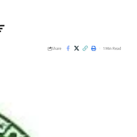
ಿ
Share
1 Min Read