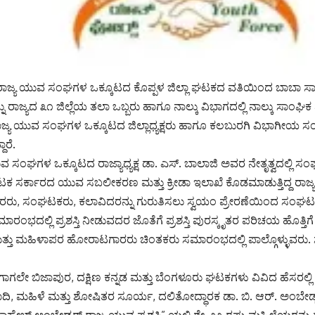
 ರಾಜ್ಯ ಯುವ ಸಂಘಗಳ ಒಕ್ಕೂಟದ ಕೊಪ್ಪಳ ಜಿಲ್ಲಾ ಘಟಕದ ವತಿಯಿಂದ ಬಾಬಾ ಸಾಹೇ
 ರಾಜ್ಯದ ೩೧ ಜಿಲ್ಲೆಯ ತಲಾ ಒಬ್ಬರು ಹಾಗೂ ನಾಲ್ಕು ವಿಭಾಗದಲ್ಲಿ ನಾಲ್ಕು ಸಾಂಘಿಕ ಪ
ಜ್ಯ ಯುವ ಸಂಘಗಳ ಒಕ್ಕೂಟದ ಜಿಲ್ಲಾಧ್ಯಕ್ಷರು ಹಾಗೂ ಕಲಬುರಗಿ ವಿಭಾಗೀಯ 
ಾರೆ.
ವ ಸಂಘಗಳ ಒಕ್ಕೂಟದ ರಾಜ್ಯಾಧ್ಯಕ್ಷ ಡಾ. ಎಸ್. ಬಾಲಾಜಿ ಅವರ ನೇತೃತ್ವದಲ್ಲಿ ಸ
ಕರ್ನಾಟಕ ಸರ್ಕಾರದ ಯುವ ಸಬಲೀಕರಣ ಮತ್ತು ಕ್ರೀಡಾ ಇಲಾಖೆ ಕೊಡಮಾಡುತ್ತಿದ್ದ ರಾಜ್ಯ 
 ಸಂಘಟಕರು, ಕಲಾವಿದರನ್ನು ಗುರುತಿಸಲು ಸ್ವಯಂ ಪ್ರೇರಣೆಯಿಂದ ಸಂಘಟನೆ 
 ಸಮಾರಂಭದಲ್ಲಿ ಪ್ರಶಸ್ತಿ ನೀಡುವದರ ಜೊತೆಗೆ ಪ್ರಶಸ್ತಿ ಪುರಸ್ಕೃತರ ಪರಿಚಯ ಹೊತ್ತಿ
್ತು ಮಹಿಳಾಪರ ಹೋರಾಟಗಾರರು ಚಿಂತಕರು ಸಮಾರಂಭದಲ್ಲಿ ಪಾಲ್ಗೊಳ್ಳುವರ
ೇ ಬಿಜಾಪುರ, ದಕ್ಷಿಣ ಕನ್ನಡ ಮತ್ತು ಬೆಂಗಳೂರು ಘಟಕಗಳು ವಿವಿದ ಹೆಸರಲ್ಲಿ ಪ್ರಶ
ಮಹಿಳೆ ಮತ್ತು ಶೋಷಿತರ ಸೂರ್ಯ, ದಲಿತೋದ್ಧಾರಕ ಡಾ. ಬಿ. ಆರ್. ಅಂಬೇಡ್ಕರ್ 