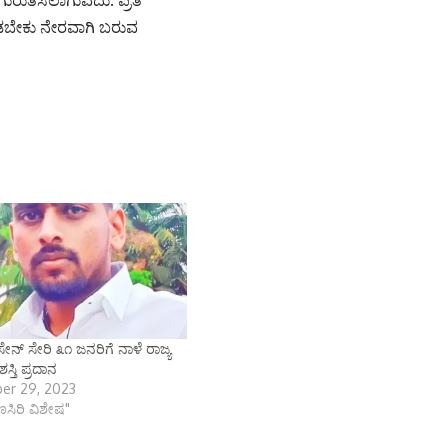
 ಗುರುತಿಸಲಾಗುವದು. ಪ್ರತಿ
ಕೊಡಬೇಕು ನೇರವಾಗಿ ಬರುವ
ನ್ ಸೇರಿ ೩೧ ಜನರಿಗೆ ನಾಳೆ ರಾಜ್ಯ
ಸ್ತಿ ಪ್ರದಾನ
er 29, 2023
ಾಣಸಿರಿ ವಿಶೇಷ"