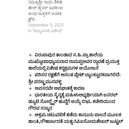
ನಿಮಿತ್ಯಶ್ರೀ ಸಾಯಿ ಶಿರಿಡಿ
ಹೇರ್ ಡ್ರೆಸಸ್ ಇವರಿಂದ
ಅಂಧ ಮಕ್ಕಳಿಗೆ ಉಚಿತ
ಕ್ಷೌರ
September 5, 2023
In "ಕಲ್ಯಾಣಸಿರಿ ವಿಶೇಷ"
ವಿರುಪಾಪುರ ತಾಂಡಾದ ಸ.ಹಿ.ಪ್ರಾ ಶಾಲೆಯ
ಮುಖ್ಯೋಪಾಧ್ಯಾಯರಾದ ರಾಮಪ್ಪಅವರ ರ‍್ಗಾವಣೆ ಪ್ರಯುಕ್ತ
ಶಾಲೆಯಲ್ಲಿ ವಿಶೇಷ ಕರ‍್ಯಕ್ರಮಗಳ ಆಯೋಜನೆ
ಪರಿಸರ ರಕ್ಷಣೆಗೆ ಅನಂತ ಪ್ಲೇಟ್ ಬ್ಯಾಂಕ್ಪೂರಕವಾಗಲಿದೆ:
ಶ್ರೀ ಪರಣ್ಣ ಮುನವಳ್ಳಿ
ಅವಸರವೇ ಅಪಘಾತಕ್ಕೆ ಕಾರಣ
ಭಾರತೀಯ ಸೈನ್ಯಕ್ಕೆ ಮಹಿಳಾಅಭ್ಯರ್ಥಿಯಾಗಿ ಜನರಲ್
ಡ್ಯೂಟಿ ಸೋಲ್ಡ್ಜೆರ್ ಹುದ್ದೆಗೆ ಆಯ್ಕೆ ಬಿಇಓ ಕಚೇರಿಯಿಂದ
ಗೌರವ ಸನ್ಮಾನ
ಅಕ್ರಮ ಚಟುವಟಿಕೆ ತಡೆದು ಕಾನೂನು ಪಾಲನೆ ಮೂಲಕ
ಶಾಂತಿ,ಸೌಹಾರ್ಜದತೆ ಯತ್ನ:ಸಿಪಿಐಸೋಮಶೇಖರ್ ಜುಟ್ಟಲ್