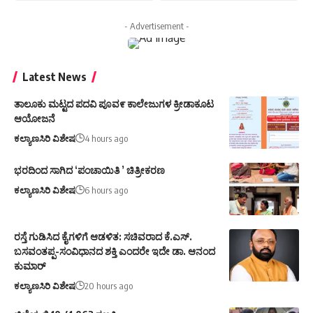
- Advertisement -
Latest News
ತಾಲೂಕು ಮಟ್ಟದ ಪದವಿ ಪೂವ೯ ಕಾಲೇಜುಗಳ ಕ್ರೀಡಾಕೂಟ
ಆಯೋಜನೆ
ಕಲ್ಯಾಣಸಿರಿ ವಿಶೇಷ
4 hours ago
ಭರದಿಂದ ಸಾಗಿದ ‘ಪಂಚಾಯಿತಿ ’ ಚಿತ್ರೀಕರಣ
ಕಲ್ಯಾಣಸಿರಿ ವಿಶೇಷ
6 hours ago
ರಸ್ತೆ ಗುಡಿಸಿದ ಕೈಗಳಿಗೆ ಆಡಳಿತ: ಸಚಿವರಾದ ಕೆ.ಎಸ್.
ಬಸವಂತಪ್ಪ-ಸಂವಿಧಾನದ ಶಕ್ತಿ ಎಂದರೇ ಇದೇ ಡಾ. ಆನಂದ
ಕುಮಾರ್
ಕಲ್ಯಾಣಸಿರಿ ವಿಶೇಷ
20 hours ago