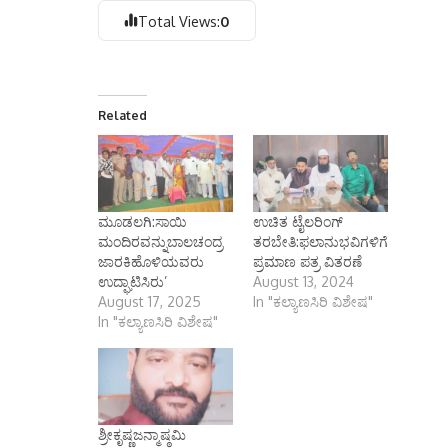
Total Views:
0
Related
ಮೂಡಲಗಿ:ಸಾಯಿ
ಉಚಿತ ಟೈಲರಿಂಗ್
ಮಂದಿರವನ್ನುಬಾಲಚಂದ್ರ
ತರಬೇತಿ:ಫಲಾನುಭವಿಗಳಿಗೆ
ಜಾರಕಿಹೊಳಿಯವರು
ಪ್ರಮಾಣ ಪತ್ರ ವಿತರಣೆ
ಉದ್ಘಾಟಿಸಿರು’
August 13, 2024
August 17, 2025
In "ಕಲ್ಯಾಣಸಿರಿ ವಿಶೇಷ"
In "ಕಲ್ಯಾಣಸಿರಿ ವಿಶೇಷ"
ಶ್ರೀಕೃಷ್ಣಜನ್ಮಾಷ್ಠಮಿ