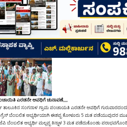
ಚಾಯಿತಿ ಎರಡನೇ ಅವಧಿಗೆ ಚುನಾವಣೆ,,,,
ಗಾ ತಾಲೂಕಿನ ಸಂಗನಾಳ ಗ್ರಾಮ ಪಂಚಾಯತಿ ಎರಡನೇ ಅವಧಿಗೆ ಗುರುವಾರದಂದು 
ಂಗ್ರೆಸ್ ಬೆಂಬಲಿತ ಅಭ್ಯರ್ಥಿಯಾಗಿ ಈಶಪ್ಪ ಕೋಳೂರು 5 ಮತ ಪಡೆಯುವುದರ ಮುಖಾ
ಬಿಜೆಪಿ ಬೆಂಬಲಿತ ಅಭ್ಯರ್ಥಿ ಮಲ್ಲಪ್ಪ ಕಿನ್ನಾಳ 3 ಮತ ಪಡೆದುಕೊಂಡು ಪರಾಭವಗೊಂಡ