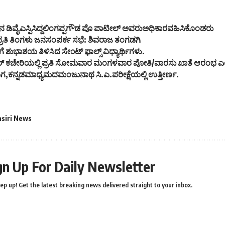
 ಡಿವೈಎಸ್ಪಿಸಿದ್ದಲಿಂಗಪ್ಪಗೌಡ ಪೊ ಪಾಟೀಲ್ ಅವರುಅಧಿಕಾರವಹಿಸಿಕೊಂಡರು
ಿ ಪ್ರತಿ ತಿಂಗಳು ಜನಸಂಪರ್ಕ ಸಭೆ: ಶಿವರಾಜ ತಂಗಡಗಿ
ಗೆ ಶುಭಾಶಯ ತಿಳಿಸಿದ ಸೇ೦ಟ್ ಫ಼ಾಲ್ಸ್ ವಿಧ್ಯಾರ್ಥಿಗಳು.
ಿಲ್ದಾರ್ ಕಚೇರಿಯಲ್ಲಿ ಪ್ರತಿ ಸೋಮವಾರ ಮಂಗಳವಾರ ಪೋತಿ/ವಾರಸು ಖಾತೆ ಆರಂಭ 
ಮಗ,ಕನ್ನಡಮಾಧ್ಯಮದಮಂಜುನಾಥ ಸಿ.ಎ.ಪರೀಕ್ಷೆಯಲ್ಲಿ ಉತ್ತೀರ್ಣ.
asiri News
gn Up For Daily Newsletter
ep up! Get the latest breaking news delivered straight to your inbox.