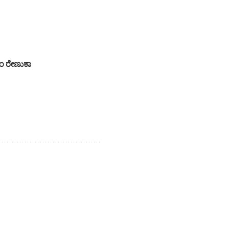
ಎಂ ರೇಣುಕಾ