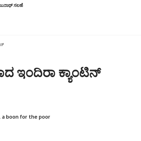
ಜುನಾಥ್ ಸಲಹೆ
ನ್
 ಇಂದಿರಾ ಕ್ಯಾಂಟಿನ್
, a boon for the poor