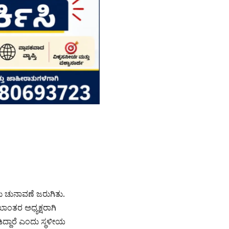
ಚುನಾವಣೆ ಜರುಗಿತು.
ಂತರ ಅಧ್ಯಕ್ಷರಾಗಿ
ಿದ್ದಾರೆ ಎಂದು ಸ್ಥಳೀಯ