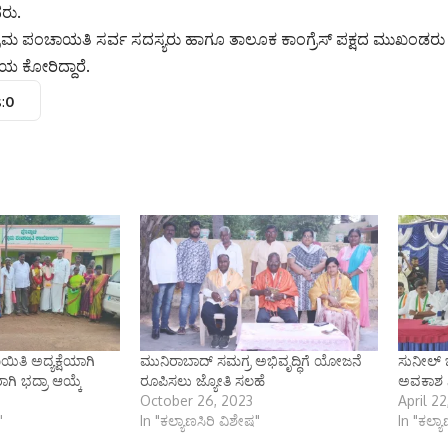
ರು.
್ರಾಮ ಪಂಚಾಯತಿ ಸರ್ವ ಸದಸ್ಯರು ಹಾಗೂ ತಾಲೂಕ ಕಾಂಗ್ರೆಸ್ ಪಕ್ಷದ ಮುಖಂಡರು
ಯ ಕೋರಿದ್ದಾರೆ.
:
0
ಯಿತಿ ಅದ್ಯಕ್ಷೆಯಾಗಿ
ಮುನಿರಾಬಾದ್ ಸಮಗ್ರ ಅಭಿವೃದ್ಧಿಗೆ ಯೋಜನೆ
ಸುನೀಲ್ 
ಾಗಿ ಭದ್ರಾ ಆಯ್ಕೆ
ರೂಪಿಸಲು ಜ್ಯೋತಿ ಸಲಹೆ
ಅವಕಾಶ ನ
October 26, 2023
April 2
"
In "ಕಲ್ಯಾಣಸಿರಿ ವಿಶೇಷ"
In "ಕಲ್ಯ