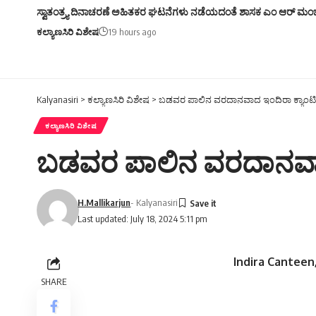
ಸ್ವಾತಂತ್ರ್ಯ ದಿನಾಚರಣೆ ಅಹಿತಕರ ಘಟನೆಗಳು ನಡೆಯದಂತೆ ಶಾಸಕ ಎಂ ಆರ್ ಮಂ
ಕಲ್ಯಾಣಸಿರಿ ವಿಶೇಷ
19 hours ago
Kalyanasiri
>
ಕಲ್ಯಾಣಸಿರಿ ವಿಶೇಷ
>
ಬಡವರ ಪಾಲಿನ ವರದಾನವಾದ ಇಂದಿರಾ ಕ್ಯಾಂಟಿ
ಕಲ್ಯಾಣಸಿರಿ ವಿಶೇಷ
ಬಡವರ ಪಾಲಿನ ವರದಾನವಾದ
H.Mallikarjun
- Kalyanasiri
Last updated: July 18, 2024 5:11 pm
Indira Canteen
SHARE