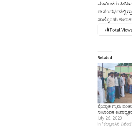
ಮುಖಂಡರು ತಿಳಿಸಿದ
ಈ ಸಂದರ್ಭದಲ್ಲಿ ಗ
ಪಾಲ್ಗೊಂಡು ಶುಭಾಶ
Total Views
Related
ಪೊನ್ನಾಚಿ ಗ್ರಾಮ ಪಂಚಾ
ನೀಲಾಂಬಿಕ ಉಪಾಧ್ಯಕ್ಷರ
July 26, 2023
In "ಕಲ್ಯಾಣಸಿರಿ ವಿಶೇಷ