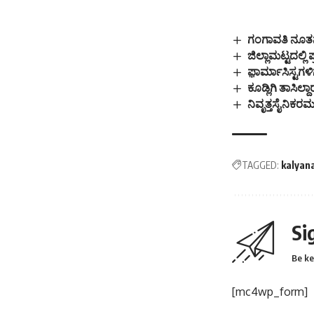
ಗಂಗಾವತಿ ನೂತನ
ಜಿಲ್ಲಾಮಟ್ಟದಲ್ಲ
ಫ಼ಾರ್ಮಾಸಿಸ್ಟಗಳಿ
ಕೂಡ್ಲಿಗಿ ತಾಸ
ನಿವೃತ್ತಸೈನಿಕರ
TAGGED:
kalyan
Si
Be ke
[mc4wp_form]