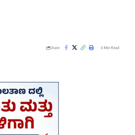
Share
0 Min Read