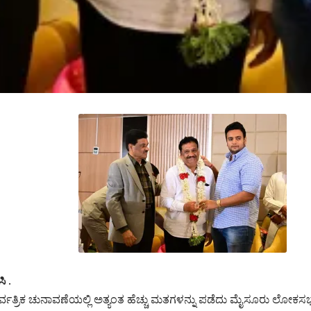
ಿ .
್ವತ್ರಿಕ ಚುನಾವಣೆಯಲ್ಲಿ ಅತ್ಯಂತ ಹೆಚ್ಚು ಮತಗಳನ್ನು ಪಡೆದು ಮೈಸೂರು ಲೋಕಸಭಾ