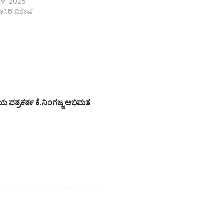
 9, 2026
ಾಣಸಿರಿ ವಿಶೇಷ"
ಯ ಪತ್ರಕರ್ತ ಕೆ.ನಿಂಗಜ್ಜ ಅಭಿಮತ