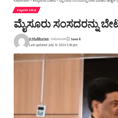
Kalyanasiri
>
ಕಲ್ಯಾಣಸಿರಿ ವಿಶೇಷ
>
ಮೈಸೂರು ಸಂಸದರನ್ನು ಬೇಟಿ ಮಾಡಿದ ಡಾಕ್ಟರ್ ದ
ಕಲ್ಯಾಣಸಿರಿ ವಿಶೇಷ
ಮೈಸೂರು ಸಂಸದರನ್ನು ಬೇಟಿ
H.Mallikarjun
- Kalyanasiri
Last updated: July 13, 2024 5:36 pm