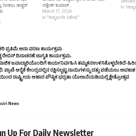
January
ತ್ತು ನೀಡಲು ಡಾಕ್ಟರ್
ದತ್ತೇಶ್ ಕುಮಾರ್ .
In "ಕಲ್ಯ
ವಿ
March 17, 2026
In "ಕಲ್ಯಾಣಸಿರಿ ವಿಶೇಷ"
"
ಿ ಪ್ರತಿಮೆ ಅನಾ ವರಣ ಕಾರ್ಯಕ್ರಮ
ವ ರೇಬಿಸ್ ದಿನಾಚರಣೆ ಜಾಗೃತಿ ಕಾರ್ಯಕ್ರಮ.
ಮಾಜಿಕ ಜವಾಬ್ದಾರಿಯೊಂದಿಗೆ ಕಾರ್ಯನಿರ್ವಹಿಸಿ ತಮ್ಮತನಉಳಿಸಿಕೊಳ್ಳಬೇಕಿದೆ-ಹಿರಿ
 ಪ್ರಾಣಿ ಆರೈಕೆ ಕೇಂದ್ರದಲ್ಲಿನ ರಕ್ಷಿಸಲ್ಪಟ್ಟ ನಾಯಿಗಳನ್ನು ದತ್ತು ಪಡೆಯಲು ಅವಕಾಶ
ಿಯಿಂದ ರಾಷ್ಟ್ರೀಯ ಆಹಾರ ಪೌಷ್ಠಿಕ ಭದ್ರತಾ ಯೋಜನೆಯಡಿಯಲ್ಲಿ ಕ್ಷೇತ್ರೋತ್ಸವ
asiri News
gn Up For Daily Newsletter