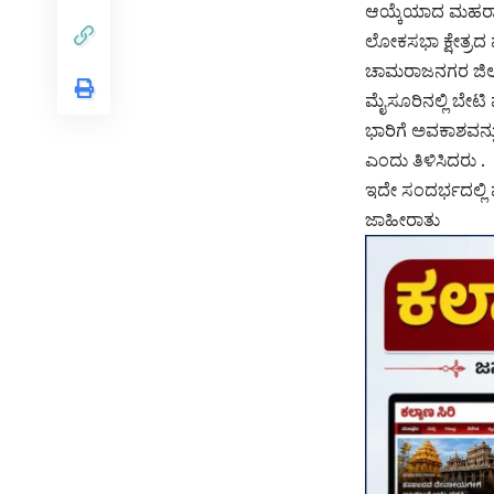
ಆಯ್ಕೆಯಾದ ಮಹರಾಜರ
ಲೋಕಸಭಾ ಕ್ಷೇತ್ರದ
ಚಾಮರಾಜನಗರ ಜಿಲ್ಲಾ
ಮೈಸೂರಿನಲ್ಲಿ ಬೇಟ
ಭಾರಿಗೆ ಅವಕಾಶವನ್ನ
ಎಂದು ತಿಳಿಸಿದರು .
ಇದೇ ಸಂದರ್ಭದಲ್ಲಿ 
ಜಾಹೀರಾತು