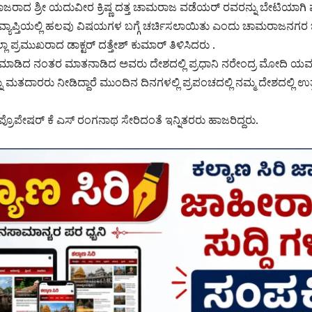
ಾದ ಶ್ರೀ ಯದುವೀರ ಕ್ರಿಷ್ಣ ದತ್ತ ಚಾಮರಾಜ ವಡೆಯರ್ ರವರನ್ನು ಬೇಟಿಯಾಗ
 ವ್ಯಾಪ್ತಿಯಲ್ಲಿ ಹಲವು ವಿಷಯಗಳ ಬಗ್ಗೆ ಚರ್ಚಿಸಲಾಯಿತು ಎಂದು ಚಾಮರಾಜನಗರ ಜ
 ಪ್ರಮುಖರಾದ ಡಾಕ್ಟರ್ ದತ್ತೇಶ್ ಕುಮಾರ್ ತಿಳಿಸಿದರು .
ಿ ಮಾಡಿದ ನಂತರ ಮಾತನಾಡಿದ ಅವರು ದೇಶದಲ್ಲಿ ಪ್ರಧಾನಿ ನರೇಂದ್ರ ಮೋದಿ ಯವರ
ು ಮತದಾರರು ನೀಡಿದ್ದಾರೆ ಮುಂದಿನ ದಿನಗಳಲ್ಲಿ ಪ್ರಪಂಚದಲ್ಲಿ ನಮ್ಮ ದೇಶದಲ್ಲಿ ಉ
ಪ್ರೊಪೇಷರ್ ಕೆ ಎಸ್ ರಂಗನಾಥ ಸೇರಿದಂತೆ ಇನ್ನಿತರರು ಹಾಜರಿದ್ದರು.