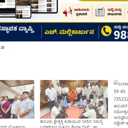
:
0
ಹನೂರಿಗೆ 
ರಥೋತ್ಸವ
ಅದ್ದೂರಿ
ಹನೂರು ಕ್ಷೇತ್ರಕ್ಕೆ ಕುಡಿಯುವ ನೀರಿನ ಸಮಸ್ಯೆ
ದತ್ತೇಶ್ 
ಜನಗರ ಲೋಕಸಭಾ
ಬಗೆಹರಿಸಿದ ಸುತ್ತುರು ಶ್ರೀಗಳ ಬೇಟಿ : ಡಾ.