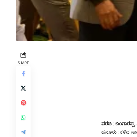
SHARE
ವರದಿ : ಬಂಗಾರಪ್ಪ .ಸ
ಹನೂರು : ಕಳೆದ ಸಾರ