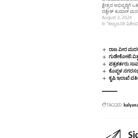
ಕ್ಷೇತ್ರದ ಅಭಿವೃದ್ಧಿಗೆ ಒ
ದತ್ತೇಶ್ ಕುಮಾರ್ ಮನ
August 3, 2024
In "ಕಲ್ಯಾಣಸಿರಿ ವಿಶೇಷ
ರಾಜ ವೀರ ಮದಕರ
ಗುಡೇಕೋಟೆ:ವಿಶ್
ಪತ್ರಕರ್ತರು ಸಾ
ಕೊಪ್ಪಳ ನಗರಸಭೆ:
ಕೃಷಿ ಇಲಾಖೆ ವತ
TAGGED:
kalyan
Si