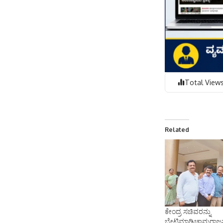
Total Views
Related
ಕೇಂದ್ರ ಸಚಿವರನ್ನು
ಬೇಟಿಮಾಡಿಚಾಮರಾ