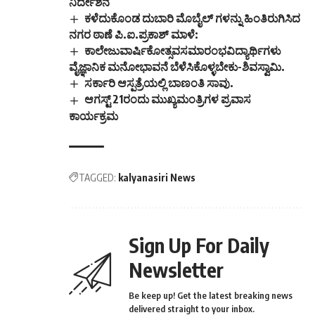
ನಿರ್ದೇಶನ
ಕಳೆದುಕೊಂಡ ದುಬಾರಿ ಮೊಬೈಲ್ ಗಳನ್ನು ಹಿಂತಿರುಗಿಸಿದ
ನಗರ ಠಾಣೆ ಪಿ.ಐ.ಪ್ರಕಾಶ್ ಮಾಳೆ:
ಕಾಲೇಜುವಾರ್ಷಿಕೋತ್ಸವಸಮಾರಂಭವಿದ್ಯಾರ್ಥಿಗಳು
ವೈಜ್ಞಾನಿಕ ಮನೋಭಾವನೆ ಬೆಳೆಸಿಕೊಳ್ಳಬೇಕು-ಶಿವಸ್ವಾಮಿ.
ಸರ್ಕಾರಿ ಆಸ್ಪತ್ರೆಯಲ್ಲಿ ಬಾಣಂತಿ ಸಾವು.
ಆಗಸ್ಟ್ 21ರಂದು ಮುಖ್ಯಮಂತ್ರಿಗಳ ಪ್ರವಾಸ
ಕಾರ್ಯಕ್ರಮ
TAGGED:
kalyanasiri News
Sign Up For Daily
Newsletter
Be keep up! Get the latest breaking news
delivered straight to your inbox.