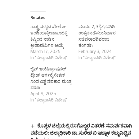
Related
ರಾಷ್ಟ್ರಮಟ್ಟದ ಖೇಲೋ
ಮಾರ್ಚ 2, 3ಕ್ಕೆಕನಕಗಿರಿ
ಇಂಡಿಯಾಕ್ರೀಡಾಕೂಟಕ್ಕೆ
ಉತ್ಸವನಡೆಸಲುನಿರ್ಧಾರ:
ಕಿಷ್ಕಿಂದ ನಾಡಿನ
ಸಚಿವರಾದಶಿವರಾಜ
ಕ್ರೀಡಾಪಟುಗಳ ಆಯ್ಕೆ
ತಂಗಡಗಿ
March 17, 2025
February 3, 2024
In "ಕಲ್ಯಾಣಸಿರಿ ವಿಶೇಷ"
In "ಕಲ್ಯಾಣಸಿರಿ ವಿಶೇಷ"
ಜೈನ್ ಇಂಟರ್ನ್ಯಾಷನಲ್
ಟ್ರೇಡ್ ಆರ್ಗನೈಸೇಶನ್
ನಿಂದ ವಿಶ್ವ ನವಕಾರ ಮಂತ್ರ
ಪಠಣ
April 9, 2025
In "ಕಲ್ಯಾಣಸಿರಿ ವಿಶೇಷ"
ಕೊಪ್ಪಳ ಜಿಲ್ಲೆಯಲ್ಲಿ ರಸಗೊಬ್ಬರ ವಿತರಣೆ ಸಮರ್ಪಕವಾಗಿ
ನಡೆಯಲಿ: ಜಿಲ್ಲಾಧಿಕಾರಿ ಡಾ.ಸುರೇಶ ಬಿ ಇಟ್ನಾಳ ಕಟ್ಟುನಿಟ್ಟಿನ