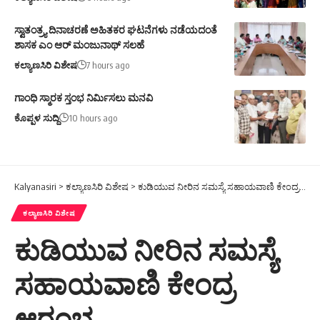
ಸ್ವಾತಂತ್ರ್ಯ ದಿನಾಚರಣೆ ಅಹಿತಕರ ಘಟನೆಗಳು ನಡೆಯದಂತೆ
ಶಾಸಕ ಎಂ ಆರ್ ಮಂಜುನಾಥ್ ಸಲಹೆ
ಕಲ್ಯಾಣಸಿರಿ ವಿಶೇಷ
7 hours ago
ಗಾಂಧಿ ಸ್ಮಾರಕ ಸ್ತಂಭ ನಿರ್ಮಿಸಲು ಮನವಿ
ಕೊಪ್ಪಳ ಸುದ್ದಿ
10 hours ago
Kalyanasiri
>
ಕಲ್ಯಾಣಸಿರಿ ವಿಶೇಷ
>
ಕುಡಿಯುವ ನೀರಿನ ಸಮಸ್ಯೆ ಸಹಾಯವಾಣಿ ಕೇಂದ್ರ ಆರಂಭ
ಕಲ್ಯಾಣಸಿರಿ ವಿಶೇಷ
ಕುಡಿಯುವ ನೀರಿನ ಸಮಸ್ಯೆ
ಸಹಾಯವಾಣಿ ಕೇಂದ್ರ
ಆರಂಭ