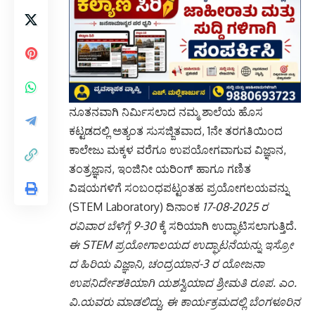
ನೂತನವಾಗಿ ನಿರ್ಮಿಸಲಾದ ನಮ್ಮ ಶಾಲೆಯ ಹೊಸ
ಕಟ್ಟಡದಲ್ಲಿ ಅತ್ಯಂತ ಸುಸಜ್ಜಿತವಾದ, 1ನೇ ತರಗತಿಯಿಂದ
ಕಾಲೇಜು ಮಕ್ಕಳ ವರೆಗೂ ಉಪಯೋಗವಾಗುವ ವಿಜ್ಞಾನ,
ತಂತ್ರಜ್ಞಾನ, ಇಂಜಿನೀ ಯರಿಂಗ್ ಹಾಗೂ ಗಣಿತ
ವಿಷಯಗಳಿಗೆ ಸಂಬಂಧಪಟ್ಟಂತಹ ಪ್ರಯೋಗಲಯವನ್ನು
(STEM Laboratory) ದಿನಾಂಕ
17-08-2025 ರ
ರವಿವಾರ ಬೆಳಿಗ್ಗೆ 9-30
ಕ್ಕೆ ಸರಿಯಾಗಿ ಉದ್ಘಾಟಿಸಲಾಗುತ್ತಿದೆ.
ಈ STEM ಪ್ರಯೋಗಾಲಯದ ಉದ್ಘಾಟನೆಯನ್ನು ಇಸ್ರೋ
ದ ಹಿರಿಯ ವಿಜ್ಞಾನಿ, ಚಂದ್ರಯಾನ-3 ರ ಯೋಜನಾ
ಉಪನಿರ್ದೇಶಕಿಯಾಗಿ ಯಶಸ್ವಿಯಾದ ಶ್ರೀಮತಿ ರೂಪ. ಎಂ.
ವಿ.ಯವರು ಮಾಡಲಿದ್ದು, ಈ ಕಾರ್ಯಕ್ರಮದಲ್ಲಿ ಬೆಂಗಳೂರಿನ