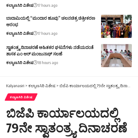
ಕಲ್ಯಾಣಸಿರಿ ವಿಶೇಷ
17 hours ago
ಬಾದಾಮಿಯಲ್ಲಿ “ಮಂದಾರ ಹೂವು” ಚಲನಚಿತ್ರ ಚಿತ್ರೀಕರಣ
ಆರಂಭ
ಕಲ್ಯಾಣಸಿರಿ ವಿಶೇಷ
17 hours ago
ಸ್ವಾತಂತ್ರ್ಯ ದಿನಾಚರಣೆ ಅಹಿತಕರ ಘಟನೆಗಳು ನಡೆಯದಂತೆ
ಶಾಸಕ ಎಂ ಆರ್ ಮಂಜುನಾಥ್ ಸಲಹೆ
ಕಲ್ಯಾಣಸಿರಿ ವಿಶೇಷ
18 hours ago
Kalyanasiri
>
ಕಲ್ಯಾಣಸಿರಿ ವಿಶೇಷ
>
ಬಿಜೆಪಿ ಕಾರ್ಯಾಲಯದಲ್ಲಿ 79ನೇ ಸ್ವಾತಂತ್ರ್ಯ ದಿನಾಚರಣೆ
ಕಲ್ಯಾಣಸಿರಿ ವಿಶೇಷ
ಬಿಜೆಪಿ ಕಾರ್ಯಾಲಯದಲ್ಲಿ
79ನೇ ಸ್ವಾತಂತ್ರ್ಯ ದಿನಾಚರಣೆ