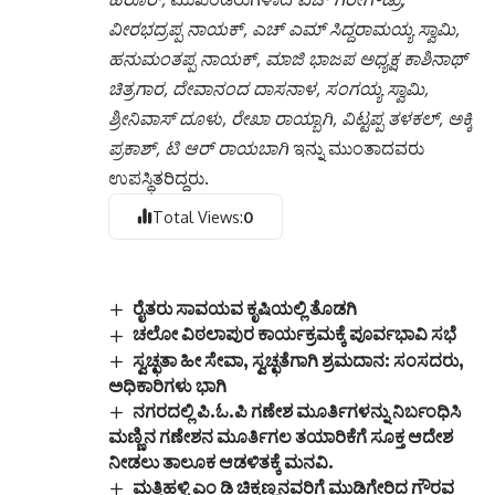
ವೀರಭದ್ರಪ್ಪ ನಾಯಕ್, ಎಚ್ ಎಮ್ ಸಿದ್ದರಾಮಯ್ಯ ಸ್ವಾಮಿ,
ಹನುಮಂತಪ್ಪ ನಾಯಕ್, ಮಾಜಿ ಭಾಜಪ ಅಧ್ಯಕ್ಷ ಕಾಶಿನಾಥ್
ಚಿತ್ರಗಾರ, ದೇವಾನಂದ ದಾಸನಾಳ, ಸಂಗಯ್ಯ ಸ್ವಾಮಿ,
ಶ್ರೀನಿವಾಸ್ ದೂಳು, ರೇಖಾ ರಾಯ್ಬಾಗಿ, ವಿಟ್ಟಪ್ಪ ತಳಕಲ್, ಅಕ್ಕಿ
ಪ್ರಕಾಶ್, ಟಿ ಆರ್ ರಾಯಬಾಗಿ
ಇನ್ನು ಮುಂತಾದವರು
ಉಪಸ್ಥಿತರಿದ್ದರು.
Total Views:
0
ರೈತರು ಸಾವಯವ ಕೃಷಿಯಲ್ಲಿ ತೊಡಗಿ
ಚಲೋ ವಿಠಲಾಪುರ ಕಾರ್ಯಕ್ರಮಕ್ಕೆ ಪೂರ್ವಭಾವಿ ಸಭೆ
ಸ್ವಚ್ಛತಾ ಹೀ ಸೇವಾ, ಸ್ವಚ್ಛತೆಗಾಗಿ ಶ್ರಮದಾನ: ಸಂಸದರು,
ಅಧಿಕಾರಿಗಳು ಭಾಗಿ
ನಗರದಲ್ಲಿ ಪಿ.ಓ.ಪಿ ಗಣೇಶ ಮೂರ್ತಿಗಳನ್ನು ನಿರ್ಬಂಧಿಸಿ
ಮಣ್ಣಿನ ಗಣೇಶನ ಮೂರ್ತಿಗಲ ತಯಾರಿಕೆಗೆ ಸೂಕ್ತ ಆದೇಶ
ನೀಡಲು ತಾಲೂಕ ಆಡಳಿತಕ್ಕೆ ಮನವಿ.
ಮತ್ತಿಹಳ್ಳಿ ಎಂ ಡಿ ಚಿಕ್ಕಣ್ಣನವರಿಗೆ ಮುಡಿಗೇರಿದ ಗೌರವ