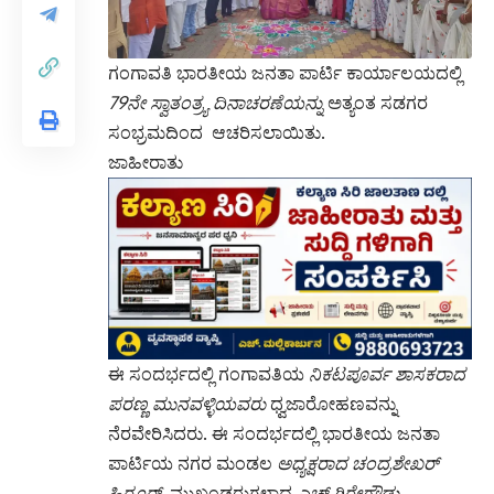
ಗಂಗಾವತಿ ಭಾರತೀಯ ಜನತಾ ಪಾರ್ಟಿ ಕಾರ್ಯಾಲಯದಲ್ಲಿ
79ನೇ ಸ್ವಾತಂತ್ರ್ಯ ದಿನಾಚರಣೆಯನ್ನು
ಅತ್ಯಂತ ಸಡಗರ
ಸಂಭ್ರಮದಿಂದ ಆಚರಿಸಲಾಯಿತು.
ಜಾಹೀರಾತು
ಈ ಸಂದರ್ಭದಲ್ಲಿ ಗಂಗಾವತಿಯ
ನಿಕಟಪೂರ್ವ ಶಾಸಕರಾದ
ಪರಣ್ಣ ಮುನವಳ್ಳಿಯವರು
ಧ್ವಜಾರೋಹಣವನ್ನು
ನೆರವೇರಿಸಿದರು. ಈ ಸಂದರ್ಭದಲ್ಲಿ ಭಾರತೀಯ ಜನತಾ
ಪಾರ್ಟಿಯ ನಗರ ಮಂಡಲ
ಅಧ್ಯಕ್ಷರಾದ ಚಂದ್ರಶೇಖರ್
ಹಿರೂರ್,
ಮುಖಂಡರುಗಳಾದ
ಎಚ್ ಗಿರೇಗೌಡ್ರು,