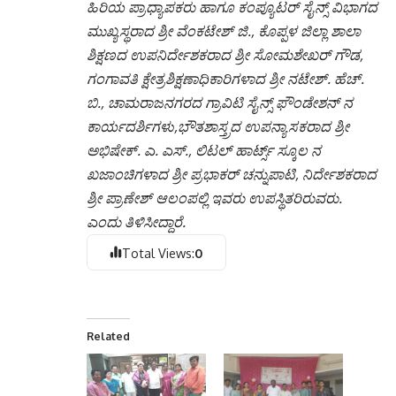
ಹಿರಿಯ ಪ್ರಾಧ್ಯಾಪಕರು ಹಾಗೂ ಕಂಪ್ಯೂಟರ್ ಸೈನ್ಸ್ ವಿಭಾಗದ
ಮುಖ್ಯಸ್ಥರಾದ ಶ್ರೀ ವೆಂಕಟೇಶ್ ಜಿ., ಕೊಪ್ಪಳ ಜಿಲ್ಲಾ ಶಾಲಾ
ಶಿಕ್ಷಣದ ಉಪನಿರ್ದೇಶಕರಾದ ಶ್ರೀ ಸೋಮಶೇಖರ್ ಗೌಡ,
ಗಂಗಾವತಿ ಕ್ಷೇತ್ರಶಿಕ್ಷಣಾಧಿಕಾರಿಗಳಾದ ಶ್ರೀ ನಟೇಶ್. ಹೆಚ್.
ಬಿ., ಚಾಮರಾಜನಗರದ ಗ್ರಾವಿಟಿ ಸೈನ್ಸ್ ಫೌಂಡೇಶನ್ ನ
ಕಾರ್ಯದರ್ಶಿಗಳು,ಭೌತಶಾಸ್ತ್ರದ ಉಪನ್ಯಾಸಕರಾದ ಶ್ರೀ
ಅಭಿಷೇಕ್. ಎ. ಎಸ್., ಲಿಟಲ್ ಹಾರ್ಟ್ಸ್ ಸ್ಕೂಲ ನ
ಖಜಾಂಚಿಗಳಾದ ಶ್ರೀ ಪ್ರಭಾಕರ್ ಚನ್ನುಪಾಟಿ, ನಿರ್ದೇಶಕರಾದ
ಶ್ರೀ ಪ್ರಾಣೇಶ್ ಆಲಂಪಲ್ಲಿ ಇವರು ಉಪಸ್ಥಿತರಿರುವರು.
ಎಂದು ತಿಳಿಸೀದ್ದಾರೆ.
Total Views:
0
Related