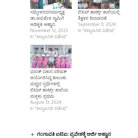
ಸಮ್ಮೇಳನದಸರ್ವಾಧ್ಯಕ್ಷ
ಲಿಟಲ್ ಹಾರ್ಟ್ಸ್ ಶಾಲೆಯಲ್ಲಿ
ಡಾ.ಅಭಿಷೇಕ ಸ್ವಾಮಿಗೆ
ಶಿಕ್ಷಕರ ದಿನಾಚರಣೆ
ಅಧಿಕೃತ ಆಹ್ವಾನ.
September 11, 2024
November 12, 2023
In "ಕಲ್ಯಾಣಸಿರಿ ವಿಶೇಷ"
In "ಕಲ್ಯಾಣಸಿರಿ ವಿಶೇಷ"
ಭಾರತ್ ವಿಕಾಸ ಪರಿಷತ್
ಆಯೋಜಿಸಿದ್ದ ತಾಲೂಕು
ಮಟ್ಟದ ಸ್ಪರ್ಧೆಗಳಲ್ಲಿ
ಲಿಟಲ್ ಹಾರ್ಟ್ಸ್ ಶಾಲೆಯ
ಮಕ್ಕಳು ಪ್ರಥಮ
August 13, 2024
In "ಕಲ್ಯಾಣಸಿರಿ ವಿಶೇಷ"
ಗಂಗಾವತಿ ಐಟಿಐ: ಪ್ರವೇಶಕ್ಕೆ ಅರ್ಜಿ ಆಹ್ವಾನ