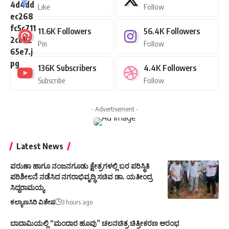
Like
Follow
11.6K
Followers
56.4K
Followers
Pin
Follow
136K
Subscribers
4.4K
Followers
Subscribe
Follow
- Advertisement -
Latest News
ವರುಣಾ ಹಾಗೂ ನಂಜನಗೂಡು ಕ್ಷೇತ್ರಗಳಲ್ಲಿ ಬರ ಪರಿಸ್ಥಿತಿ
ಪರಿಶೀಲನೆ ನಡೆಸಿದ ನಗರಾಭಿವೃದ್ಧಿ ಸಚಿವ ಡಾ. ಯತೀಂದ್ರ
ಸಿದ್ದರಾಮಯ್ಯ
ಕಲ್ಯಾಣಸಿರಿ ವಿಶೇಷ
3 hours ago
ಬಾದಾಮಿಯಲ್ಲಿ “ಮಂದಾರ ಹೂವು” ಚಲನಚಿತ್ರ ಚಿತ್ರೀಕರಣ ಆರಂಭ