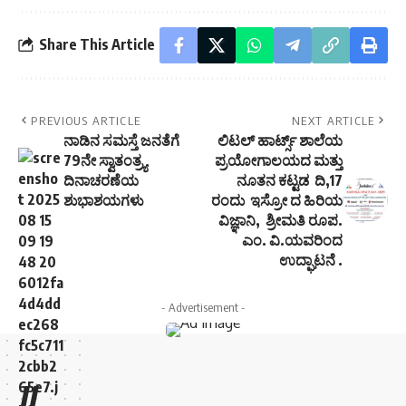
Share This Article
PREVIOUS ARTICLE
NEXT ARTICLE
ನಾಡಿನ ಸಮಸ್ತೆ ಜನತೆಗೆ
ಲಿಟಲ್ ಹಾರ್ಟ್ಸ್ ಶಾಲೆಯ
79ನೇ ಸ್ವಾತಂತ್ರ್ಯ
ಪ್ರಯೋಗಾಲಯದ ಮತ್ತು
ದಿನಾಚರಣೆಯ
ನೂತನ ಕಟ್ಟಡ ದಿ,17
ಶುಭಾಶಯಗಳು
ರಂದು ಇಸ್ರೋ ದ ಹಿರಿಯ
ವಿಜ್ಞಾನಿ, ಶ್ರೀಮತಿ ರೂಪ.
ಎಂ. ವಿ.ಯವರಿಂದ
ಉದ್ಘಾಟನೆ .
- Advertisement -
//