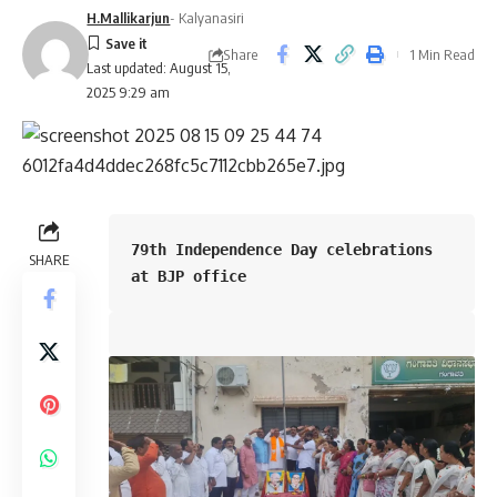
H.Mallikarjun
- Kalyanasiri
Share
1 Min Read
Last updated: August 15,
2025 9:29 am
79th Independence Day celebrations 
SHARE
at BJP office