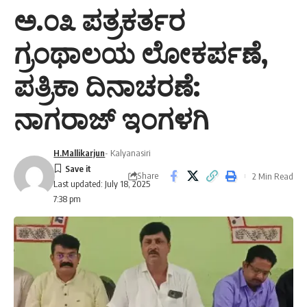
ಅ.೦೩ ಪತ್ರಕರ್ತರ
ಗ್ರಂಥಾಲಯ ಲೋಕರ್ಪಣೆ,
ಪತ್ರಿಕಾ ದಿನಾಚರಣೆ:
ನಾಗರಾಜ್ ಇಂಗಳಗಿ
H.Mallikarjun
- Kalyanasiri
Share
2 Min Read
Last updated: July 18, 2025
7:38 pm