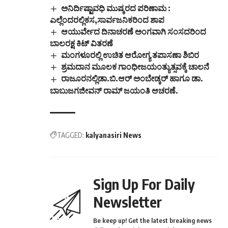
ಅನಿರ್ದಿಷ್ಟಾವಧಿ ಮುಷ್ಕರದ ಪರಿಣಾಮ :
ಎಲ್ಲೆಂದರಲ್ಲಿಕಸ,ಸಾರ್ವಜನಿಕರಿಂದ ಶಾಪ
ಆಯುರ್ವೇದ ದಿನಾಚರಣೆ ಅಂಗವಾಗಿ ಸಂಸದರಿಂದ
ಬಾಲರಕ್ಷ ಕಿಟ್ ವಿತರಣೆ
ಮಂಗಳೂರಲ್ಲಿ ಉಚಿತ ಆರೋಗ್ಯ ತಪಾಸಣಾ ಶಿಬಿರ
ಶ್ರಮದಾನ ಮೂಲಕ ಗಾಂಧೀಜಯಂತ್ಯುತ್ಸವಕ್ಕೆ ಚಾಲನೆ
ರಾಜೂರನಲ್ಲಿಡಾ.ಬಿ.ಆರ್ ಅಂಬೇಡ್ಕರ್ ಹಾಗೂ ಡಾ.
ಬಾಬುಜಗಜೀವನ್ ರಾಮ್ ಜಯಂತಿ ಆಚರಣೆ.
TAGGED:
kalyanasiri News
Sign Up For Daily
Newsletter
Be keep up! Get the latest breaking news