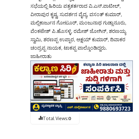
ಸಭೆಯಲ್ಲಿ ಹಿರಿಯ ಪತ್ರಕರ್ತರಾದ ವಿ.ಎಸ್.ಪಾಟೀಲ್,
ವೀರಾಪುರ ಕೃಷ್ಣ, ಸುದರ್ಶನ ವೈದ್ಯ, ವಸಂತ್ ಕುಮಾರ್,
ಮಲ್ಲಿಕಾರ್ಜುನ ಗೋಟೂರ್, ಮಂಜುನಾಥ ಗುಡ್ಲಾನೂರು,
ವೆಂಕಟೇಶ್ ಪಿ.ಹೊಸಳ್ಳಿ, ರಮೇಶ್ ಜೋಗಿನ್, ಶರಣಯ್ಯ
ಸ್ವಾಮಿ, ಶರಣಪ್ಪ ಉಪ್ಪಾರ, ಅಕ್ಷಯ್ ಕುಮಾರ್, ದಿವಾಕರ
ಚಂದ್ರಪ್ಪ ನಾಯಕ, ಟಾಕಪ್ಪ ಪಾಲ್ಗೊಂಡಿದ್ದರು.
ಜಾಹೀರಾತು
Total Views:
0