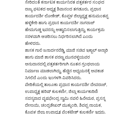
ಸೇರಿದಂತೆ ಕರ್ನಾಟಕ ಕಾರ್ಯನಿರತ ಪತ್ರಕರ್ತರ ಸಂಘದ
ರಾಜ್ಯ ಘಟಕದ ಅಧ್ಯಕ್ಷ ಶಿವಾನಂದ ತಗಡೂರು, ಪ್ರಧಾನ
ಕಾರ್ಯದರ್ಶಿ ಲೋಕೇಶ್, ಕೊಪ್ಪಳ ಜಿಲ್ಲಾಧ್ಯಕ್ಷ ಹನುಮಂತಪ್ಪ
ಹಳ್ಳಿಕೇರಿ ಹಾಗು ಪ್ರಧಾನ ಕಾರ್ಯದರ್ಶಿ ನಾಗರಾಜ್
ಹೇಮಗುಡ್ಡ ಇವರನ್ನು ಆಹ್ವಾನಿಸಲಾಗುತ್ತಿದ್ದು, ಕಾರ್ಯಕ್ರಮ
ಸರಳವಾಗಿ ಆಚರಿಸಲು ನಿರ್ಧರಿಸಲಾಗಿದೆ ಎಂದು
ಹೇಳಿದರು.
ಶಾಸಕ ಗಾಲಿ ಜನಾರ್ದನರೆಡ್ಡಿ, ಮಾಜಿ ಸಚಿವ ಇಕ್ಬಾಲ್ ಅನ್ಸಾರಿ
ಹಾಗು ಮಾಜಿ ಶಾಸಕ ಪರಣ್ಣ ಮುನವಳ್ಳಿಯವರ
ಅನುದಾನದಲ್ಲಿ ಪತ್ರಕರ್ತರಿಗಾಗಿ ನೂತನ ಗ್ರಂಥಲಾಯ
ನಿರ್ಮಾಣ ಮಾಡಲಾಗಿದ್ದು, ಹೆಚ್ಚಿನ ಅಧ್ಯಯನಕ್ಕೆ ಅವಕಾಶ
ಸಿಗಲಿದೆ ಎಂದು ಇಂಗಳಗಿ ವಿವರಿಸಿದರು.
ವೇದಿಕೆಯಲ್ಲಿ ತಾಲೂಕಾ ಪ್ರಧಾನ ಕಾರ್ಯದರ್ಶಿ ದೇವರಾಜ್,
ಉಪಾಧ್ಯಕ್ಷ ಹರಿಷ್ ಕುಲಕರ್ಣಿ, ಜಿಲ್ಲಾ ಕಾರ್ಯಕಾರಿಣಿ
ಸದಸ್ಯರಾದ ವೃಷಭೇಂದ್ರ ಸ್ವಾಮಿ ನವಲಿ ಹಿರೇಮಠ, ಪ್ರಸನ್ನ
ದೇಸಾಯಿ, ಚಂದ್ರಶೇಖರ್ ಮುಕ್ಕುಂದಿ, ಶಿವಪ್ಪ ನಾಯಕ,
ಕೊಪ್ಪಳ ಜಿಲ್ಲಾ ಉಪಾಧ್ಯಕ್ಷ ವೆಂಕಟೇಶ್ ಕುಲಕರ್ಣಿ ಇದ್ದರು.