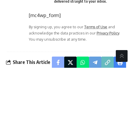
delivered straight to your inbox.
[mc4wp_form]
By signing up, you agree to our
Terms of Use
and
acknowledge the data practices in our
Privacy Policy
.
You may unsubscribe at any time.
Share This Article
PREVIOUS ARTICLE
NEXT ARTICLE
ರಾಜ್ಯ ಬಣಜಿಗ ಸಮಾಜದ
ಹಾಸ್ಟಲ್ ಮಕ್ಕಳಿಂದಲೇ
ಕ್ಷೇಮಾಭಿವೃದ್ಧಿ ಸಂಘದ
ಸಿಂಟೆಕ್ಸ್, ಶೌಚಾಲಯ,
ಆಶ್ರಯದಲ್ಲಿ ಸೋಮವಾರ
ಆವರಣ ಸ್ವಚ್ಛತೆ, ಕಳೆಪೆ
ಪ್ರತಿಭಾ ಪುರಸ್ಕಾರ
ಆಹಾರ ಹಾಸ್ಟಲ್
ವಿದ್ಯಾರ್ಥಿಗಳ ಪ್ರತಿಭಟನೆ