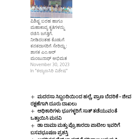
ನವೆಂಬರ್ 05 (ಕರ್ನಾಟಕ
ವಾರ್ತೆ): ಜಿಲ್ಲಾಡಳಿತ, ಕನ್ನಡ
ಮತ್ತು ಸಂಸ್ಕೃತಿ ಇಲಾಖೆ
ವಿಶಿಷ್ಟ ಬರಹ ಹಾಗೂ
ಹಾಗೂ ನಗರಸಭೆ ಕೊಪ್ಪಳ
ಮಹಾಕಾವ್ಯ ಕೃತಿಗಳನ್ನು
ಇವರ ಸಂಯುಕ್ತಾಶ್ರಯದಲ್ಲಿ
ರಚಿಸಿ ಜಗತ್ತಿಗೆ.
ಸಂತ ಶ್ರೇಷ್ಠ ಭಕ್ತ
ನೀಡಿದಂತಹ ಕೊಡುಗೆ
ಕನಕದಾಸರ ಜಯಂತಿ
ಕನಕದಾಸರಿಗೆ ಸೇರಿದ್ದು :
ಕಾರ್ಯಕ್ರಮವನ್ನು
ಶಾಸಕ ಎಂ.ಆರ್
ನವೆಂಬರ್ 8 ರಂದು ಬೆಳಿಗ್ಗೆ
ಮಂಜುನಾಥ್ ಅಭಿಮತ
11…
November 30, 2023
In "ಕಲ್ಯಾಣಸಿರಿ ವಿಶೇಷ"
ಮದರಸಾ ಸಿಬ್ಬಂದಿಯಿಂದ ಹಲ್ಲೆ, ಪ್ರಾಣ ಬೆದರಿಕೆ – ಜೀವ
ರಕ್ಷಣೆಗಾಗಿ ದೂರು ದಾಖಲು
ಅಧಿಕಾರಿಗಳು ಭೂಗಳ್ಳರಿಗೆ ಸಾತ್ ತಡೆಯುವಂತೆ
ಒತ್ತಾಯಿಸಿ ಮನವಿ
ಡಾ ದಾಮಾ ಮತ್ತು ಪ್ರೊ ಶಾರದಾ ಪಾಟೀಲ ಇವರಿಗೆ
ಬಸವಭೂಷಣ ಪ್ರಶಸ್ತಿ