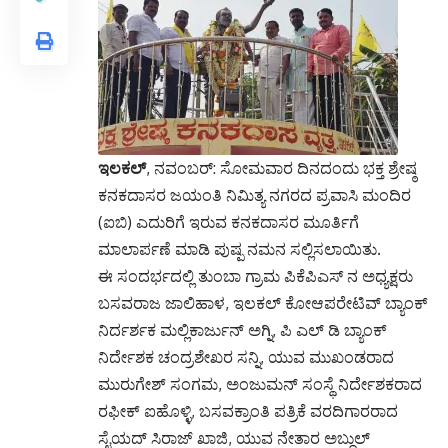
ಇಲಕಲ್
, ನವಂಬರ್: ಸೋಮವಾರ ದಿನದಂದು ಭಕ್ತ ಶ್ರೇಷ್ಠ
ಕನಕದಾಸರ ಜಯಂತಿ ನಿಮಿತ್ಯ ನಗರದ ಪ್ರವಾಸಿ ಮಂದಿರ
(ಐಬಿ) ಎದುರಿಗೆ ಇರುವ ಕನಕದಾಸರ ಮೂರ್ತಿಗೆ
ಮಾಲಾರ್ಪಣೆ ಮಾಡಿ ಪುಷ್ಪ ನಮನ ಸಲ್ಲಿಸಲಾಯಿತು.
ಈ ಸಂದರ್ಭದಲ್ಲಿ ತುಂಬಾ ಗ್ರಾಮ ಪಿಕೆಪಿಎಸ್ ನ ಅಧ್ಯಕ್ಷರು
ಬಸವರಾಜ ಜಾಲಿಹಾಳ, ಇಲಕಲ್ ಕೋಆಪರೇಟಿವ್ ಬ್ಯಾಂಕ್
ನಿರ್ದರ್ಶಕ ಮಲ್ಲಿಕಾರ್ಜುನ್ ಅಗ್ನಿ, ಪಿ ಎಲ್ ಡಿ ಬ್ಯಾಂಕ್
ನಿರ್ದೇಶಕ ಚಂದ್ರಶೇಖರ ಸನ್ನಿ, ಯುವ ಮುಖಂಡರಾದ
ಮುರುಗೇಶ್ ಸಂಗಮ, ಅಂಜುಮನ್ ಸಂಸ್ಥೆ ನಿರ್ದೇಶಕರಾದ
ರಫೀಕ್ ಐಹೊಳ್ಳಿ, ಬಸವಕ್ರಾಂತಿ ಪತ್ರಿಕೆ ವರದಿಗಾರರಾದ
ಸೈಯದ್ ಸಿರಾಜ್ ಖಾಜಿ, ಯುವ ನೇತಾರ ಅಬ್ದುಲ್