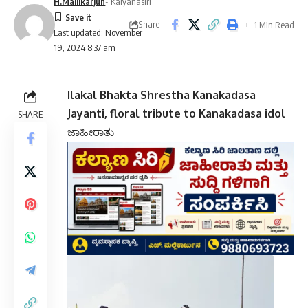
H.Mallikarjun
- Kalyanasiri
Share
1 Min Read
Last updated: November
19, 2024 8:37 am
Ilakal Bhakta Shrestha Kanakadasa
Jayanti, floral tribute to Kanakadasa idol
SHARE
ಜಾಹೀರಾತು