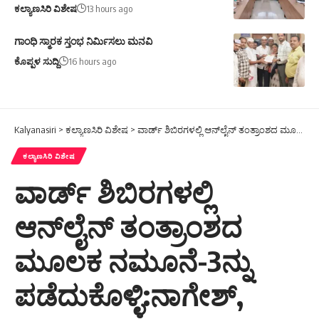
ಕಲ್ಯಾಣಸಿರಿ ವಿಶೇಷ
13 hours ago
ಗಾಂಧಿ ಸ್ಮಾರಕ ಸ್ತಂಭ ನಿರ್ಮಿಸಲು ಮನವಿ
ಕೊಪ್ಪಳ ಸುದ್ದಿ
16 hours ago
Kalyanasiri
>
ಕಲ್ಯಾಣಸಿರಿ ವಿಶೇಷ
>
ವಾರ್ಡ್ ಶಿಬಿರಗಳಲ್ಲಿ ಆನ್‌ಲೈನ್ ತಂತ್ರಾಂಶದ ಮೂಲಕ ನಮೂನೆ-3ನ್ನು ಪಡೆದುಕೊಳ್ಳಿ:ನಾಗೇಶ್,
ಕಲ್ಯಾಣಸಿರಿ ವಿಶೇಷ
ವಾರ್ಡ್ ಶಿಬಿರಗಳಲ್ಲಿ
ಆನ್‌ಲೈನ್ ತಂತ್ರಾಂಶದ
ಮೂಲಕ ನಮೂನೆ-3ನ್ನು
ಪಡೆದುಕೊಳ್ಳಿ:ನಾಗೇಶ್,