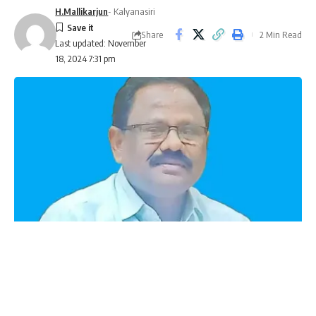
H.Mallikarjun
- Kalyanasiri
Share
2 Min Read
Last updated: November
18, 2024 7:31 pm
Obtain form-3 through online software in