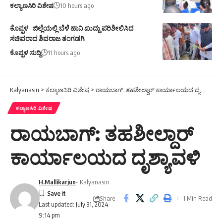
ಕಲ್ಯಾಣಸಿರಿ ವಿಶೇಷ
10 hours ago
ಕೊಪ್ಪಳ ಜಿಲ್ಲೆಯಲ್ಲಿ ಬೆಳೆ ಹಾನಿ ಖುದ್ದು ಪರಿಶೀಲಿಸಿದ
ಸಚಿವರಾದ ಶಿವರಾಜ ತಂಗಡಗಿ
ಕೊಪ್ಪಳ ಸುದ್ದಿ
11 hours ago
Kalyanasiri
>
ಕಲ್ಯಾಣಸಿರಿ ವಿಶೇಷ
>
ರಾಯಬಾಗ್: ತಹಶೀಲ್ದಾರ್ ಕಾರ್ಯಾಲಯದ ದೃಶ್ಯಾವಳಿ
ಕಲ್ಯಾಣಸಿರಿ ವಿಶೇಷ
ರಾಯಬಾಗ್: ತಹಶೀಲ್ದಾರ್
ಕಾರ್ಯಾಲಯದ ದೃಶ್ಯಾವಳಿ
H.Mallikarjun
- Kalyanasiri
Share
1 Min Read
Last updated: July 31, 2024
9:14 pm