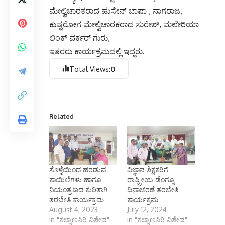
ಮೇಲ್ವಿಚಾರಕರಾದ ಹುಸೇನ್ ಬಾಷಾ , ನಾಗರಾಜ,
ಕುಷ್ಟರೋಗ ಮೇಲ್ವಿಚಾರಕರಾದ ಸುರೇಶ್, ಮಲೇರಿಯಾ
ಲಿಂಕ್ ವರ್ಕರ್ ಗುರು,
ಇತರರು ಕಾರ್ಯಕ್ರಮದಲ್ಲಿ ಇದ್ದರು.
Total Views:
0
Related
ಸೊಳ್ಳೆಯಿಂದ ಹರಡುವ
ವಿಜ್ಞಾನ ಶಿಕ್ಷಕರಿಗೆ
ಕಾಯಿಲೆಗಳು ಹಾಗೂ
ರಾಷ್ಟ್ರೀಯ ಡೆಂಗ್ಯೂ
ನಿಯಂತ್ರಣದ ಕುರಿತಾಗಿ
ದಿನಾಚರಣೆ ತರಬೇತಿ
ತರಬೇತಿ ಕಾರ್ಯಕ್ರಮ
ಕಾರ್ಯಕ್ರಮ
August 4, 2023
July 12, 2024
In "ಕಲ್ಯಾಣಸಿರಿ ವಿಶೇಷ"
In "ಕಲ್ಯಾಣಸಿರಿ ವಿಶೇಷ"