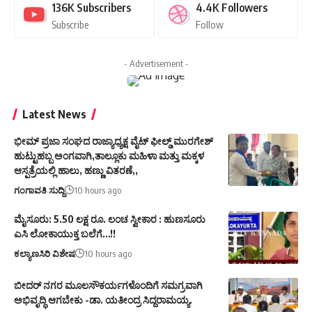
136K
Subscribers
4.4K
Followers
Subscribe
Follow
- Advertisement -
Latest News
ಭೀಮ್ ಪ್ರಜಾ ಸಂಘದ ರಾಜ್ಯಾಧ್ಯಕ್ಷ ವೈಟ್ ಫೀಲ್ಡ್ ಮುರಗೇಶ್
ಹುಟ್ಟುಹಬ್ಬ ಅಂಗವಾಗಿ,ತಾಲ್ಲೂಕು ಮಹಿಳಾ ಮತ್ತು ಮಕ್ಕಳ
ಆಸ್ಪತ್ರೆಯಲ್ಲಿ ಹಾಲು, ಹಣ್ಣು ವಿತರಣೆ,,
ಗಂಗಾವತಿ ಸುದ್ದಿ
10 hours ago
ಮೈಸೂರು: 5.50 ಲಕ್ಷ ರೂ. ಲಂಚ ಸ್ವೀಕಾರ : ಹುಣಸೂರು
ಎಸಿ ಲೋಕಾಯುಕ್ತ ಬಲೆಗೆ…!!
ಕಲ್ಯಾಣಸಿರಿ ವಿಶೇಷ
10 hours ago
ಬೀದರ್ ನಗರ ಮೂಲಸೌಕರ್ಯಗಳೊಂದಿಗೆ ಸಮಗ್ರವಾಗಿ
ಅಭಿವೃದ್ಧಿ ಆಗಬೇಕು -ಡಾ. ಯತೀಂದ್ರ ಸಿದ್ದರಾಮಯ್ಯ.