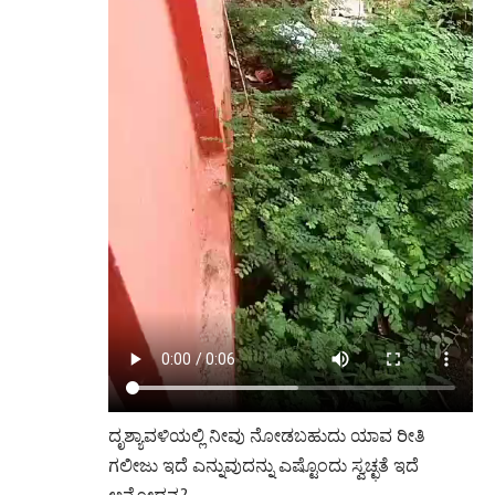
ದೃಶ್ಯಾವಳಿಯಲ್ಲಿ ನೀವು ನೋಡಬಹುದು ಯಾವ ರೀತಿ
ಗಲೀಜು ಇದೆ ಎನ್ನುವುದನ್ನು ಎಷ್ಟೊಂದು ಸ್ವಚ್ಛತೆ ಇದೆ
ಅನ್ನೋದನ್ನ?