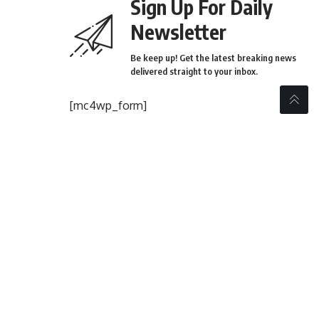
Sign Up For Daily
Newsletter
Be keep up! Get the latest breaking news
delivered straight to your inbox.
[mc4wp_form]
By signing up, you agree to our
Terms of Use
and
acknowledge the data practices in our
Privacy Policy
.
You may unsubscribe at any time.
Share This Article
PREVIOUS ARTICLE
NEXT ARTICLE
ಹಿಂದುಳಿದ ವರ್ಗಗಳ ಕಲ್ಯಾಣ
ತಾಲೂಕಿನ ಪಂಚಾಯತಿ ಅಭಿವೃದ್ಧಿ
ಇಲಾಖೆಯ ವಸತಿನಿಲಯಗಳು
ಅಧಿಕಾರಿಗಳಿಗೆ ಸೊಳ್ಳೆಯಿಂದ