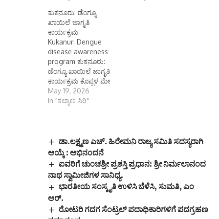
ಕುಕನೂರು: ಡೆಂಗ್ಯೂ
ಖಾಯಿಲೆ ಜಾಗೃತಿ
ಕಾರ್ಯಕ್ರಮ
Kukanur: Dengue
disease awareness
program ಕುಕನೂರು:
ಡೆಂಗ್ಯೂ ಖಾಯಿಲೆ ಜಾಗೃತಿ
ಕಾರ್ಯಕ್ರಮ ಕೊಪ್ಪಳ ಮೇ
19 (ಕರ್ನಾಟಕ ವಾರ್ತೆ):
May 19, 2026
ಜಿಲ್ಲಾಡಳಿತ, ಜಿಲ್ಲಾ
In "ಕಲ್ಯಾಣ ಸಿರಿ"
ಪಂಚಾಯತ್, ಜಿಲ್ಲಾ
ಆರೋಗ್ಯ ಮತ್ತು ಕುಟುಂಬ
ಕಲ್ಯಾಣ ಇಲಾಖೆ, ಜಿಲ್ಲಾ
ರೋಗವಾಹಕ ಆಶ್ರಿತ
ಡಾ.ಲಕ್ಷ್ಮಣ ಎಚ್. ಹಿರೇಮನಿ ರಾಜ್ಯ ಸಮಿತಿ ಸದಸ್ಯರಾಗಿ
ರೋಗಗಳ
ಆಯ್ಕೆ : ಅಭಿನಂದನೆ
ನಿಯಂತ್ರಣಾಧಿಕಾರಿಗಳ
ಐವರಿಗೆ ಚುಂಚಶ್ರೀ ಪ್ರಶಸ್ತಿ ಪ್ರಧಾನ: ಶ್ರೀ ನಿರ್ಮಲಾನಂದ
ಕಛೇರಿ, ಕೊಪ್ಪಳ ಮತ್ತು
ನಾಥ ಸ್ವಾಮೀಜಿಗಳ ಸಾನಿಧ್ಯ.‌
ಸಮುದಾಯ ಆರೋಗ್ಯ
ಭಾರತೀಯ ಸಂಸ್ಕೃತಿ ಉಳಿಸಿ ಬೆಳೆಸಿ, ಸುಮತಿ, ಎಂ
ಕೇಂದ್ರ ಹಾಗೂ ಶ್ರೀ ಜ್ಞಾನ
ಆರ್.
ಕೋಚಿಂಗ್ ಸೆಂಟರ್,
ಕುಕನೂರು ಇವರ
ರೋಟರಿ ಗದಗ ಸೆಂಟ್ರಲ್ ಪದಾಧಿಕಾರಿಗಳಿಗೆ ಪದಗ್ರಹಣ
ಸಂಯುಕ್ತಾಶ್ರಯದಲ್ಲಿ