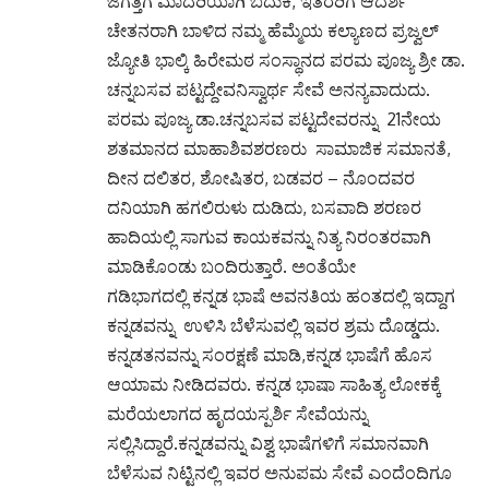
ಜಗತ್ತಿಗೆ ಮಾದರಿಯಾಗಿ ಬದುಕಿ, ಇತರರಿಗೆ ಆದರ್ಶ
ಚೇತನರಾಗಿ ಬಾಳಿದ ನಮ್ಮ ಹೆಮ್ಮೆಯ ಕಲ್ಯಾಣದ ಪ್ರಜ್ವಲ್
ಜ್ಯೋತಿ ಭಾಲ್ಕಿ ಹಿರೇಮಠ ಸಂಸ್ಥಾನದ ಪರಮ ಪೂಜ್ಯ ಶ್ರೀ ಡಾ.
ಚನ್ನಬಸವ ಪಟ್ಟದ್ದೇವನಿಸ್ವಾರ್ಥ ಸೇವೆ ಅನನ್ಯವಾದುದು.
ಪರಮ ಪೂಜ್ಯ ಡಾ.ಚನ್ನಬಸವ ಪಟ್ಟದೇವರನ್ನು 21ನೇಯ
ಶತಮಾನದ ಮಾಹಾಶಿವಶರಣರು ಸಾಮಾಜಿಕ ಸಮಾನತೆ,
ದೀನ ದಲಿತರ, ಶೋಷಿತರ, ಬಡವರ – ನೊಂದವರ
ದನಿಯಾಗಿ ಹಗಲಿರುಳು ದುಡಿದು, ಬಸವಾದಿ ಶರಣರ
ಹಾದಿಯಲ್ಲಿ ಸಾಗುವ ಕಾಯಕವನ್ನು ನಿತ್ಯ ನಿರಂತರವಾಗಿ
ಮಾಡಿಕೊಂಡು ಬಂದಿರುತ್ತಾರೆ. ಅಂತೆಯೇ
ಗಡಿಭಾಗದಲ್ಲಿ ಕನ್ನಡ ಭಾಷೆ ಅವನತಿಯ ಹಂತದಲ್ಲಿ ಇದ್ದಾಗ
ಕನ್ನಡವನ್ನು ಉಳಿಸಿ ಬೆಳೆಸುವಲ್ಲಿ ಇವರ ಶ್ರಮ ದೊಡ್ಡದು.
ಕನ್ನಡತನವನ್ನು ಸಂರಕ್ಷಣೆ ಮಾಡಿ,ಕನ್ನಡ ಭಾಷೆಗೆ ಹೊಸ
ಆಯಾಮ ನೀಡಿದವರು. ಕನ್ನಡ ಭಾಷಾ ಸಾಹಿತ್ಯ ಲೋಕಕ್ಕೆ
ಮರೆಯಲಾಗದ ಹೃದಯಸ್ಪರ್ಶಿ ಸೇವೆಯನ್ನು
ಸಲ್ಲಿಸಿದ್ದಾರೆ.ಕನ್ನಡವನ್ನು ವಿಶ್ವ ಭಾಷೆಗಳಿಗೆ ಸಮಾನವಾಗಿ
ಬೆಳೆಸುವ ನಿಟ್ಟಿನಲ್ಲಿ ಇವರ ಅನುಪಮ ಸೇವೆ ಎಂದೆಂದಿಗೂ