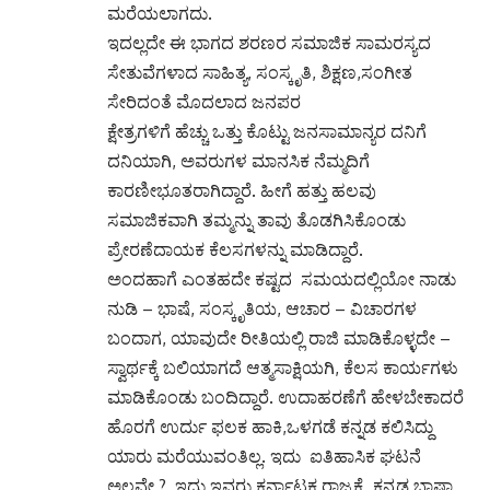
ಮರೆಯಲಾಗದು.
ಇದಲ್ಲದೇ ಈ ಭಾಗದ ಶರಣರ ಸಮಾಜಿಕ ಸಾಮರಸ್ಯದ
ಸೇತುವೆಗಳಾದ ಸಾಹಿತ್ಯ, ಸಂಸ್ಕೃತಿ, ಶಿಕ್ಷಣ,ಸಂಗೀತ
ಸೇರಿದಂತೆ ಮೊದಲಾದ ಜನಪರ
ಕ್ಷೇತ್ರಗಳಿಗೆ ಹೆಚ್ಚು ಒತ್ತು ಕೊಟ್ಟು ಜನಸಾಮಾನ್ಯರ ದನಿಗೆ
ದನಿಯಾಗಿ, ಅವರುಗಳ ಮಾನಸಿಕ ನೆಮ್ಮದಿಗೆ
ಕಾರಣೀಭೂತರಾಗಿದ್ದಾರೆ. ಹೀಗೆ ಹತ್ತು ಹಲವು
ಸಮಾಜಿಕವಾಗಿ ತಮ್ಮನ್ನು ತಾವು ತೊಡಗಿಸಿಕೊಂಡು
ಪ್ರೇರಣೆದಾಯಕ ಕೆಲಸಗಳನ್ನು ಮಾಡಿದ್ದಾರೆ.
ಅಂದಹಾಗೆ ಎಂತಹದೇ ಕಷ್ಟದ ಸಮಯದಲ್ಲಿಯೋ ನಾಡು
ನುಡಿ – ಭಾಷೆ, ಸಂಸ್ಕೃತಿಯ, ಆಚಾರ – ವಿಚಾರಗಳ
ಬಂದಾಗ, ಯಾವುದೇ ರೀತಿಯಲ್ಲಿ ರಾಜಿ ಮಾಡಿಕೊಳ್ಳದೇ –
ಸ್ವಾರ್ಥಕ್ಕೆ ಬಲಿಯಾಗದೆ ಆತ್ಮಸಾಕ್ಷಿಯಗಿ, ಕೆಲಸ ಕಾರ್ಯಗಳು
ಮಾಡಿಕೊಂಡು ಬಂದಿದ್ದಾರೆ. ಉದಾಹರಣೆಗೆ ಹೇಳಬೇಕಾದರೆ
ಹೊರಗೆ ಉರ್ದು ಫಲಕ ಹಾಕಿ,ಒಳಗಡೆ ಕನ್ನಡ ಕಲಿಸಿದ್ದು
ಯಾರು ಮರೆಯುವಂತಿಲ್ಲ. ಇದು ಐತಿಹಾಸಿಕ ಘಟನೆ
ಅಲ್ಲವೇ ? ಇದು ಇವರು ಕರ್ನಾಟಕ ರಾಜ್ಯಕ್ಕೆ, ಕನ್ನಡ ಬಾಷಾ