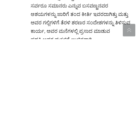
ಸರ್ವರೂ ಸಮಾನರು ಎನ್ನುವ ಬಸವಣ್ಣನವರ
ಆಶಯಗಳನ್ನು ಜಾರಿಗೆ ತಂದ ಕೀರ್ತಿ ಇವರದಾಗಿತ್ತು ಮತ್ತು
ಅವರ ಗಲ್ಲಿಗಳಿಗೆ ತೆರಳಿ ಶರಣರ ಸಂದೇಶಗಳನ್ನು ತಿಳಿಸುವ
ಕಾರ್ಯ, ಅವರ ಮನೆಗಳಲ್ಲಿ ಪ್ರಸಾದ ಮಾಡುವ
ಪದ್ಧತಿ,ಅವರ ಮಕ್ಕಳಿಗೆ ಉಚಿತವಾಗಿ
ವಿಧ್ಯಾಭ್ಯಾಸ, ಉದ್ಯೋಗವಕಾಶ,ಮಹಿಳೆಯರಿಗೆ ಸಮಾನ
ಹಕ್ಕಿನ ಆದ್ಯತೆ,ಶ್ರೀಮಠದಲ್ಲಿ ಅವರಿಗೆ ಮುಕ್ತವಾದ
ಸ್ವಾತಂತ್ರ್ಯ,ಆತ್ಮಸ್ಥೈರ್ಯ ತುಂಬಿರುವುದು ಸೇರಿ ಇತ್ಯಾದಿ
ಹಲವಾರು ಕೆಲಸಗಳನ್ನು ಚಾಚೂ ತಪ್ಪದಮಾಡುವ ಮೂಲಕ
ಶ್ರೀಮಠದ ಘನತೆಯನ್ನು ಹೆಚ್ಚಿಸಿದ್ದರು.ತರುವಾಯ
ಬಸವಾದಿ ಶರಣರ ಸನ್ಮಾರ್ಗದಲ್ಲಿ ಸಾಗುವ ಕೆಲಸದ ಜೊತೆ
ಸಮಾನತೆ, ಸಹೋದರತೆ,ಸಹಬಾಳ್ವೆಗಳನ್ನು ಪ್ರಮಾಣಿಕವಾಗಿ
ಜಾರಿಗೆ ತರಲು ಶ್ರಮಿಸಿದ್ದಾರೆ.ಹೀಗೆ ಅನೇಕ ಸಮಾಜಿಕ
ಸಮಾನತೆಯ ಸಾರುವ ಸೇವೆಗಳ ಮೌಲ್ಯಗಳನ್ನು ಕೆಳವರ್ಗದ
ಜನರಲ್ಲಿ
ಯಶಸ್ವಿಯಾಗಿ ಬಿತ್ತುವ ಕಾಯಕವನ್ನು ಅವರ ಬದುಕಿನ