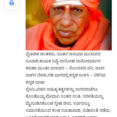
ವೈಚಾರಿಕ ಚಿಂತಕರು, ನೂತನ ಅನುಭವ ಮಂಟಪದ
ರೂವಾರಿ,ಕಾಯಕ ನಿಷ್ಠೆ-ದಾಸೋಹ ಮನೋಧರ್ಮದ
ಕರುಣಾ ಮೂರ್ತಿ,ಅನಾಥರ – ನೊಂದವರ ದನಿ, ಅವರ
ಬಾಳಿನ ಬೆಳಕು,ಗಡಿ ಭಾಗದಲ್ಲಿ ಕನ್ನಡ ಉಳಿಸಿ – ಬೆಳೆಸಿದ
ಕನ್ನಡ ಭಾಷಾ
ಪ್ರೇಮಿ,ವಚನ ಸಾಹಿತ್ಯ ತತ್ವಗಳನ್ನು ಸಾಗರದಾಚೆಗೂ
ಕೊಂಡೊಯ್ದ ಮೇಧಾವಿ ಸಂತರ ಸಂತ, ಸರಳತೆಯನ್ನು
ಮೈಗೂಡಿಸಿಕೊಂಡ ಸ್ನೇಹ ಜೀವಿ, ಸರ್ವರನ್ನೂ
ಸಮಾನತೆಯಿಂದ ಕಂಡ ಸಮತಾವಾದಿ, ನುಡಿದಂತೆ ನಡೆದು,