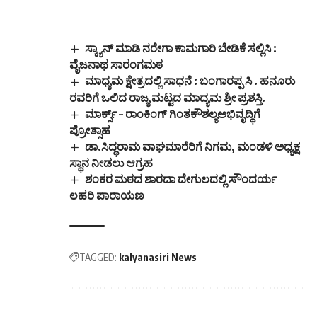
ಸ್ಕ್ಯಾನ್‌ ಮಾಡಿ ನರೇಗಾ ಕಾಮಗಾರಿ ಬೇಡಿಕೆ ಸಲ್ಲಿಸಿ :
ವೈಜನಾಥ ಸಾರಂಗಮಠ
ಮಾಧ್ಯಮ ಕ್ಷೇತ್ರದಲ್ಲಿ ಸಾಧನೆ : ಬಂಗಾರಪ್ಪ ಸಿ . ಹನೂರು
ರವರಿಗೆ ಒಲಿದ ರಾಜ್ಯ ಮಟ್ಟದ ಮಾದ್ಯಮ ಶ್ರೀ ಪ್ರಶಸ್ತಿ.
ಮಾರ್ಕ್ಸ್ – ರಾಂಕಿಂಗ್ ಗಿಂತಕೌಶಲ್ಯಅಭಿವೃದ್ಧಿಗೆ
ಪ್ರೋತ್ಸಾಹ
ಡಾ.ಸಿದ್ಧರಾಮ ವಾಘಮಾರೆರಿಗೆ ನಿಗಮ, ಮಂಡಳಿ ಅಧ್ಯಕ್ಷ
ಸ್ಥಾನ ನೀಡಲು ಆಗ್ರಹ
ಶಂಕರ ಮಠದ ಶಾರದಾ ದೇಗುಲದಲ್ಲಿ ಸೌಂದರ್ಯ
ಲಹರಿ ಪಾರಾಯಣ
TAGGED:
kalyanasiri News