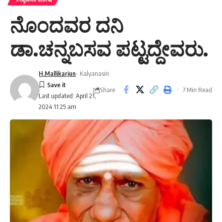
ನೊಂದವರ ದನಿ
ಡಾ.ಚನ್ನಬಸವ ಪಟ್ಟದ್ದೇವರು.
H.Mallikarjun
- Kalyanasiri
Share
7 Min Read
Last updated: April 21,
2024 11:25 am