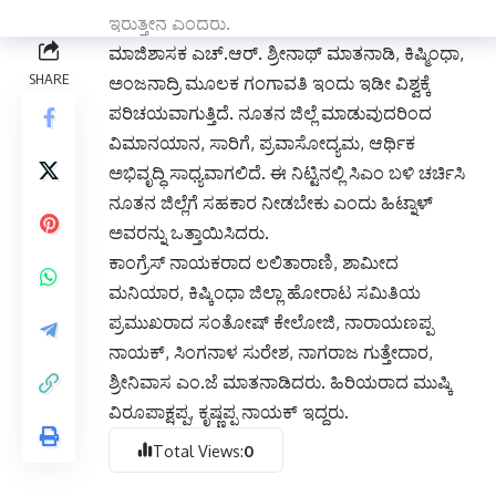
ಇರುತ್ತೇನೆ ಎಂದರು.
ಮಾಜಿಶಾಸಕ ಎಚ್.ಆರ್. ಶ್ರೀನಾಥ್ ಮಾತನಾಡಿ, ಕಿಷ್ಮಿಂಧಾ,
ಅಂಜನಾದ್ರಿ ಮೂಲಕ ಗಂಗಾವತಿ ಇಂದು ಇಡೀ ವಿಶ್ವಕ್ಕೆ
ಪರಿಚಯವಾಗುತ್ತಿದೆ. ನೂತನ ಜಿಲ್ಲೆ ಮಾಡುವುದರಿಂದ
ವಿಮಾನಯಾನ, ಸಾರಿಗೆ, ಪ್ರವಾಸೋದ್ಯಮ, ಆರ್ಥಿಕ
ಅಭಿವೃದ್ಧಿ ಸಾಧ್ಯವಾಗಲಿದೆ. ಈ ನಿಟ್ಟಿನಲ್ಲಿ ಸಿಎಂ ಬಳಿ ಚರ್ಚಿಸಿ
ನೂತನ ಜಿಲ್ಲೆಗೆ ಸಹಕಾರ ನೀಡಬೇಕು ಎಂದು ಹಿಟ್ನಾಳ್
ಅವರನ್ನು ಒತ್ತಾಯಿಸಿದರು.
ಕಾಂಗ್ರೆಸ್ ನಾಯಕರಾದ ಲಲಿತಾರಾಣಿ, ಶಾಮೀದ
ಮನಿಯಾರ, ಕಿಷ್ಕಿಂಧಾ ಜಿಲ್ಲಾ ಹೋರಾಟ ಸಮಿತಿಯ
ಪ್ರಮುಖರಾದ ಸಂತೋಷ್ ಕೇಲೋಜಿ, ನಾರಾಯಣಪ್ಪ
ನಾಯಕ್, ಸಿಂಗನಾಳ ಸುರೇಶ, ನಾಗರಾಜ ಗುತ್ತೇದಾರ,
ಶ್ರೀನಿವಾಸ ಎಂ.ಜೆ ಮಾತನಾಡಿದರು. ಹಿರಿಯರಾದ ಮುಷ್ಕಿ
ವಿರೂಪಾಕ್ಷಪ್ಪ, ಕೃಷ್ಣಪ್ಪ ನಾಯಕ್ ಇದ್ದರು.
Total Views:
0