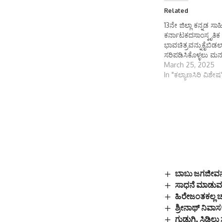
Related
13ನೇ ಜಿಲ್ಲಾ ಕನ್ನಡ ಸಾಹ
ಕರ್ನಾಟಕದಸಾಂಸ್ಕೃತಿಕ
ಭಾವಚಿತ್ರವನ್ನುಕೈಬಿಡಲ
ಸರಿಪಡಿಸಿಕೊಳ್ಳಲು ಮನ
March 25, 2025
In "ಕಲ್ಯಾಣಸಿರಿ ವಿಶೇಷ
ಬಾಬು ಜಗಜೀವನ್
ಸಾಧನೆ ಮಾಡುವ 
ಹಿರೇಜಂತಕಲ್ಲ ಚ
ಶ್ರೀನಾಥ್ ನಿವಾಸಕ
ಗುಡುಗಿ, ಸಿಡಿಲು 