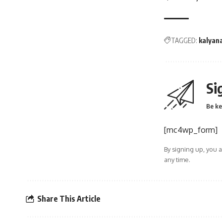
TAGGED:
kalyan
Si
Be ke
[mc4wp_form]
By signing up, you 
any time.
Share This Article