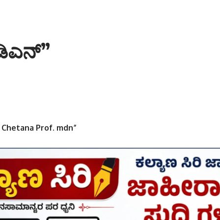
ಂಡಿಎನ್”
 Chetana Prof. mdn”