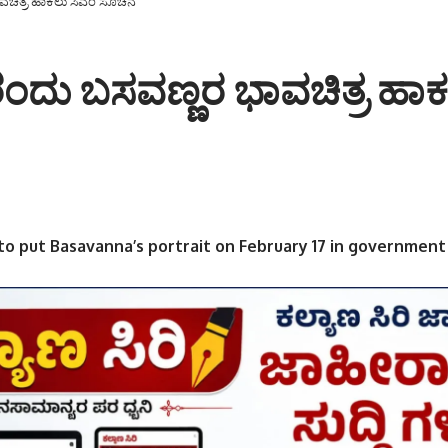
ಾವಚಿತ್ರ ಹಾಕಲು ಸಿಎಂ ಸೂಚನೆ
.17ರಂದು ಬಸವಣ್ಣರ ಭಾವಚಿತ್ರ ಹ
to put Basavanna’s portrait on February 17 in government 