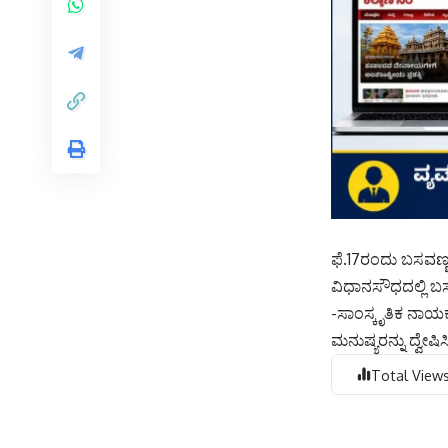
ಫೆ.17ರಂದು ಬಸವಣ್ಣನ
ವಿಧಾನಸೌಧದಲ್ಲಿ ಬಸ
-ಸಾಂಸ್ಕೃತಿಕ ನಾಯಕ
ಮನುಷ್ಯರನ್ನು ದ್ವೇಷಿ
Total Views