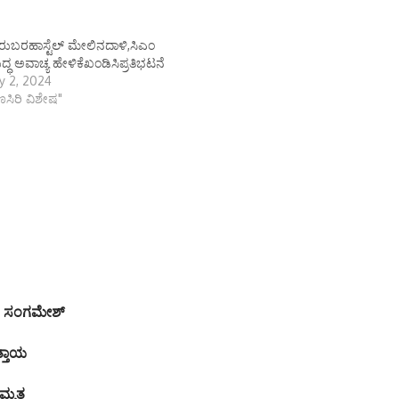
ರುಬರಹಾಸ್ಟೆಲ್ ಮೇಲಿನದಾಳಿ,ಸಿಎಂ
ರುದ್ಧ ಅವಾಚ್ಯ ಹೇಳಿಕೆಖಂಡಿಸಿಪ್ರತಿಭಟನೆ
y 2, 2024
ಾಣಸಿರಿ ವಿಶೇಷ"
್. ಸಂಗಮೇಶ್
ತ್ತಾಯ
ು ಮೃತ