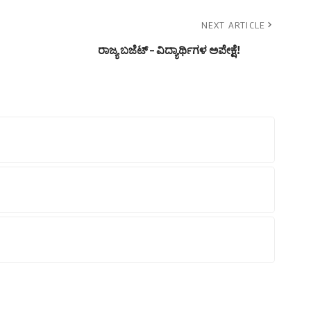
NEXT ARTICLE
ರಾಜ್ಯ ಬಜೆಟ್ – ವಿದ್ಯಾರ್ಥಿಗಳ ಅಪೇಕ್ಷೆ!