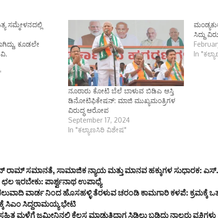
ಿತ್ಯ ಸಮ್ಮೇಳನದಲ್ಲಿ
ಮಂಡ್ಯಕು
ಸಿದ್ದು ವಿ
ಾಗಿದ್ದು, ಕೂಡಲೇ
Februar
ವಿ.
In "ಕಲ್ಯ
"
ನೂರಾರು ಕೋಟಿ ಬೆಲೆ ಬಾಳುವ ಬಿಡಿಎ ಆಸ್ತಿ
ಡಿನೋಟಿಫಿಕೇಷನ್: ಮಾಜಿ ಮುಖ್ಯಮಂತ್ರಿಗಳ
ವಿರುದ್ಧ ಆರೋಪ
September 17, 2024
In "ಕಲ್ಯಾಣಸಿರಿ ವಿಶೇಷ"
 ರಾಮ್ ಸಮಾನತೆ, ಸಾಮಾಜಿಕ ನ್ಯಾಯ ಮತ್ತು ಮಾನವ ಹಕ್ಕುಗಳ ಸುಧಾರಕ: ಎಸ
ಛಲ ಇರಬೇಕು: ಪಾರ್ಶ್ವನಾಥ ಉಪಾಧ್ಯೆ
ಲುವಾದಿ ವಾರ್ಡ ನಿಂದ ಹೊಸಹಳ್ಳಿ ತೆರಳುವ ಚರಂಡಿ ಕಾಮಗಾರಿ ಕಳಪೆ: ಕ್ರಮಕ್ಕೆ ಒ
್ಕೆ ಸಿಎಂ ಸಿದ್ದರಾಮಯ್ಯ ಭೇಟಿ
ಸಹಿತ ಮಳೆಗೆ ಜಮೀನಿನಲ್ಲಿ ಕೆಲಸ ಮಾಡುತ್ತಿದ್ದಾಗ ಸಿಡಿಲು ಬಡಿದು ನಾಲ್ವರು ವ್ಯಕ್ತಿಗಳ