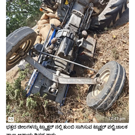
ಭತ್ತದ ಚೀಲಗಳನ್ನು ಟ್ರ್ಯಾಕ್ಟರ್ ನಲ್ಲಿ ತುಂಬಿ ಸಾಗಿಸುವ ಟ್ಯಾಕ್ಟ‌ರ್ ಪಲ್ಟಿ,ಚಾಲಕ