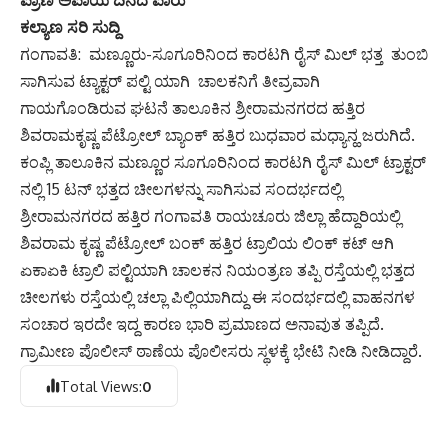
ಪ್ರಾಣ ಅಪಾಯ ದಿನದ ಪಾರು
ಕಲ್ಯಾಣ ಸರಿ ಸುದ್ದಿ
ಗಂಗಾವತಿ: ಮಣ್ಣೂರು-ಸೂಗೂರಿನಿಂದ ಕಾರಟಗಿ ರೈಸ್‌ ಮಿಲ್‌ ಭತ್ತ ತುಂಬಿ
ಸಾಗಿಸುವ ಟ್ಯಾಕ್ಟ‌ರ್ ಪಲ್ಟಿ ಯಾಗಿ ಚಾಲಕನಿಗೆ ತೀವ್ರವಾಗಿ
ಗಾಯಗೊಂಡಿರುವ ಘಟನೆ ತಾಲೂಕಿನ ಶ್ರೀರಾಮನಗರದ ಹತ್ತಿರ
ಶಿವರಾಮಕೃಷ್ಣ ಪೆಟ್ರೋಲ್ ಬ್ಯಾಂಕ್ ಹತ್ತಿರ ಬುಧವಾರ ಮಧ್ಯಾನ್ಹ ಜರುಗಿದೆ.
ಕಂಪ್ಲಿ ತಾಲೂಕಿನ ಮಣ್ಣೂರ ಸೂಗೂರಿನಿಂದ ಕಾರಟಗಿ ರೈಸ್ ಮಿಲ್ ಟ್ರಾಕ್ಟರ್
ನಲ್ಲಿ 15 ಟನ್ ಭತ್ತದ ಚೀಲಗಳನ್ನು ಸಾಗಿಸುವ ಸಂದರ್ಭದಲ್ಲಿ
ಶ್ರೀರಾಮನಗರದ ಹತ್ತಿರ ಗಂಗಾವತಿ ರಾಯಚೂರು ಜಿಲ್ಲಾ ಹೆದ್ದಾರಿಯಲ್ಲಿ
ಶಿವರಾಮ ಕೃಷ್ಣ ಪೆಟ್ರೋಲ್ ಬಂಕ್ ಹತ್ತಿರ ಟ್ರಾಲಿಯ ಲಿಂಕ್ ಕಟ್ ಆಗಿ
ಏಕಾಏಕಿ ಟ್ರಾಲಿ ಪಲ್ಟಿಯಾಗಿ ಚಾಲಕನ ನಿಯಂತ್ರಣ ತಪ್ಪಿ ರಸ್ತೆಯಲ್ಲಿ ಭತ್ತದ
ಚೀಲಗಳು ರಸ್ತೆಯಲ್ಲಿ ಚಲ್ಲಾ ಪಿಲ್ಲಿಯಾಗಿದ್ದು ಈ ಸಂದರ್ಭದಲ್ಲಿ ವಾಹನಗಳ
ಸಂಚಾರ ಇರದೇ ಇದ್ದ ಕಾರಣ ಭಾರಿ ಪ್ರಮಾಣದ ಅನಾವುತ ತಪ್ಪಿದೆ.
ಗ್ರಾಮೀಣ ಪೊಲೀಸ್ ಠಾಣೆಯ ಪೊಲೀಸರು ಸ್ಥಳಕ್ಕೆ ಭೇಟಿ ನೀಡಿ ನೀಡಿದ್ದಾರೆ.
Total Views:
0