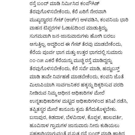
ರಸ್ತೆ ಬಂದ್ ಮಾಡಿ ನಿರ್ಮಿಸಿದ ಕಂಪೌAಡ್
ತೆರವುಗೊಳಿಸಬೇಕೆಂದು, ಕೆರೆ ಏರಿಗೆ ನೇರವಾಗಿ
ಮುಖ್ಯದ್ವಾರದ ಗೇಟ್ (ಆರ್ಚ್) ಅಳವಡಿಸಿ, ಕಂಪನಿಯ ಭಾರಿ
ವಾಹನ ಟಿಪ್ಪರಗಳ ಓಡಾಟದಿಂದ ಮಾಡುತ್ತಿದ್ದು,
ಸುಗಮವಾಗಿ ಜನ-ಜಾನುವಾರುಗಳು ಹೋಗಿ ಬರಲು
ಆಗುತ್ತಿಲ್ಲ, ಆದ್ದರಿಂದ ಈ ಗೇಟ್ ತೆರವು ಮಾಡಬೇಕೆಂದು,
ಕೆರೆಯ ಪೂರ್ವ ಭಾಗ ಮತ್ತು ಉತ್ತರ ಭಾಗದಲ್ಲಿ ಸುಮಾರು
೧೦-೧೫ ಎಕರೆ ಕೆರೆಯನ್ನು ಮುಚ್ಚಿ ರಸ್ತೆ ಮಾಡಿದ್ದನ್ನು
ತೆರವುಗೊಳಿಸಬೇಕೆಂದು, ಕೆರೆ ಸರ್ವೆ ಮಾಡಿ, ಹದ್ದುಬಸ್ತ್
ಮಾಡಿ ತಾವೇ ನಿರ್ವಹಣೆ ಮಾಡಬೇಕೆಂದು, ಕಂಪನಿ ಜೊತೆ
ಮಿಲಾಪಿಯಾಗಿ ಸಾರ್ವಜನಿಕರ ಹಕ್ಕನ್ನು ದಿಕ್ಕರಿಸುವ ವರದಿ
ನೀಡಿರುವ ನಿಮ್ಮ ಅಧೀನ ಅಧಿಕಾರಿಗಳ ಮೇಲೆ
ಉನ್ನತಾಧಿಕಾರಿಗಳ ಮಟ್ಟದ ಅಧಿಕಾರಿಗಳಿಂದ ತನಿಖೆ ನಡೆಸಿ,
ತಪ್ಪಿತಸ್ಥರ ಮೇಲೆ ಕಾನೂನು ಕ್ರಮ ತೆಗೆದುಕೊಳ್ಳಬೇಕು.
ಬಸಾಪುರ, ಕಿಡದಾಳ, ಬೆಳವಿನಾಳ, ಕೊಪ್ಪಳ, ಹಾಲವರ್ತಿ,
ಹೂವಿನಾಳ ಗ್ರಾಮಗಳ ಜಾನುವಾರು ನೀರು ಕುಡಿಯಲು
ಸಹಕಾರಿಯಾಗುವಂತೆ ಪ್ರಸ್ತುತ ರಸ್ತೆ ಬಂದ್ ಮಾಡಿ ಹಾಕಿದ