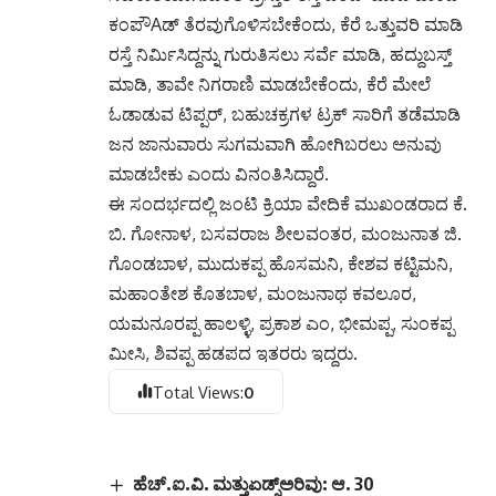
ಕಂಪೌAಡ್ ತೆರವುಗೊಳಿಸಬೇಕೆಂದು, ಕೆರೆ ಒತ್ತುವರಿ ಮಾಡಿ
ರಸ್ತೆ ನಿರ್ಮಿಸಿದ್ದನ್ನು ಗುರುತಿಸಲು ಸರ್ವೆ ಮಾಡಿ, ಹದ್ದುಬಸ್ತ್
ಮಾಡಿ, ತಾವೇ ನಿಗರಾಣಿ ಮಾಡಬೇಕೆಂದು, ಕೆರೆ ಮೇಲೆ
ಓಡಾಡುವ ಟಿಪ್ಪರ್, ಬಹುಚಕ್ರಗಳ ಟ್ರಕ್ ಸಾರಿಗೆ ತಡೆಮಾಡಿ
ಜನ ಜಾನುವಾರು ಸುಗಮವಾಗಿ ಹೋಗಿಬರಲು ಅನುವು
ಮಾಡಬೇಕು ಎಂದು ವಿನಂತಿಸಿದ್ದಾರೆ.
ಈ ಸಂದರ್ಭದಲ್ಲಿ ಜಂಟಿ ಕ್ರಿಯಾ ವೇದಿಕೆ ಮುಖಂಡರಾದ ಕೆ.
ಬಿ. ಗೋನಾಳ, ಬಸವರಾಜ ಶೀಲವಂತರ, ಮಂಜುನಾತ ಜಿ.
ಗೊಂಡಬಾಳ, ಮುದುಕಪ್ಪ ಹೊಸಮನಿ, ಕೇಶವ ಕಟ್ಟಿಮನಿ,
ಮಹಾಂತೇಶ ಕೊತಬಾಳ, ಮಂಜುನಾಥ ಕವಲೂರ,
ಯಮನೂರಪ್ಪ ಹಾಲಳ್ಳಿ, ಪ್ರಕಾಶ ಎಂ, ಭೀಮಪ್ಪ, ಸುಂಕಪ್ಪ
ಮೀಸಿ, ಶಿವಪ್ಪ ಹಡಪದ ಇತರರು ಇದ್ದರು.
Total Views:
0
ಹೆಚ್.ಐ.ವಿ. ಮತ್ತುಏಡ್ಸ್ಅರಿವು: ಆ. 30