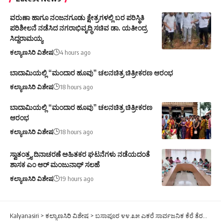
ವರುಣಾ ಹಾಗೂ ನಂಜನಗೂಡು ಕ್ಷೇತ್ರಗಳಲ್ಲಿ ಬರ ಪರಿಸ್ಥಿತಿ
ಪರಿಶೀಲನೆ ನಡೆಸಿದ ನಗರಾಭಿವೃದ್ಧಿ ಸಚಿವ ಡಾ. ಯತೀಂದ್ರ
ಸಿದ್ದರಾಮಯ್ಯ
ಕಲ್ಯಾಣಸಿರಿ ವಿಶೇಷ
4 hours ago
ಬಾದಾಮಿಯಲ್ಲಿ “ಮಂದಾರ ಹೂವು” ಚಲನಚಿತ್ರ ಚಿತ್ರೀಕರಣ ಆರಂಭ
ಕಲ್ಯಾಣಸಿರಿ ವಿಶೇಷ
18 hours ago
ಬಾದಾಮಿಯಲ್ಲಿ “ಮಂದಾರ ಹೂವು” ಚಲನಚಿತ್ರ ಚಿತ್ರೀಕರಣ
ಆರಂಭ
ಕಲ್ಯಾಣಸಿರಿ ವಿಶೇಷ
18 hours ago
ಸ್ವಾತಂತ್ರ್ಯ ದಿನಾಚರಣೆ ಅಹಿತಕರ ಘಟನೆಗಳು ನಡೆಯದಂತೆ
ಶಾಸಕ ಎಂ ಆರ್ ಮಂಜುನಾಥ್ ಸಲಹೆ
ಕಲ್ಯಾಣಸಿರಿ ವಿಶೇಷ
19 hours ago
Kalyanasiri
>
ಕಲ್ಯಾಣಸಿರಿ ವಿಶೇಷ
>
ಬಸಾಪೂರ ೪೪.೩೫ ಎಕರೆ ಸಾರ್ವಜನಿಕ ಕೆರೆ ತೆರವಿಗೆ ಒತ್ತಾಯ