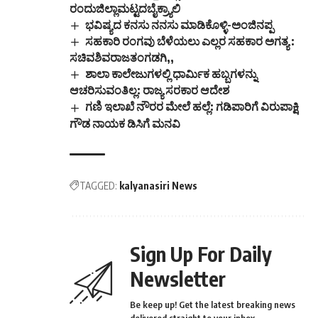
ರಂದುಜಿಲ್ಲಾಮಟ್ಟದಬೈಕ್ರ‍್ಯಾಲಿ
ಭವಿಷ್ಯದ ಕನಸು ನನಸು ಮಾಡಿಕೊಳ್ಳಿ-ಅಂಜಿನಪ್ಪ
ಸಹಕಾರಿ ರಂಗವು ಬೆಳೆಯಲು ಎಲ್ಲರ ಸಹಕಾರ ಅಗತ್ಯ :
ಸಚಿವಶಿವರಾಜತಂಗಡಗಿ,,
ಶಾಲಾ ಕಾಲೇಜುಗಳಲ್ಲಿ ಧಾರ್ಮಿಕ ಹಬ್ಬಗಳನ್ನು
ಆಚರಿಸುವಂತಿಲ್ಲ: ರಾಜ್ಯ ಸರಕಾರ ಆದೇಶ
ಗಣಿ ಇಲಾಖೆ ನೌರರ ಮೇಲೆ ಹಲ್ಲೆ: ಗಡಿಪಾರಿಗೆ ವಿರುಪಾಕ್ಷಿ
ಗೌಡ ನಾಯಕ ಡಿಸಿಗೆ ಮನವಿ
TAGGED:
kalyanasiri News
Sign Up For Daily
Newsletter
Be keep up! Get the latest breaking news
delivered straight to your inbox.