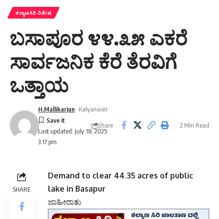
ಕಲ್ಯಾಣಸಿರಿ ವಿಶೇಷ
ಬಸಾಪೂರ ೪೪.೩೫ ಎಕರೆ
ಸಾರ್ವಜನಿಕ ಕೆರೆ ತೆರವಿಗೆ
ಒತ್ತಾಯ
H.Mallikarjun
- Kalyanasiri
Share
2 Min Read
Last updated: July 18, 2025
3:17 pm
Demand to clear 44.35 acres of public
lake in Basapur
SHARE
ಜಾಹೀರಾತು