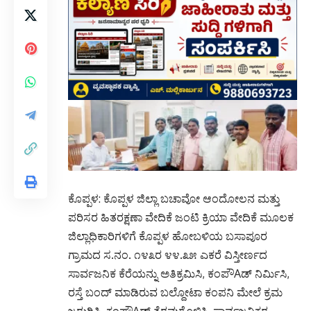
ಕೊಪ್ಪಳ: ಕೊಪ್ಪಳ ಜಿಲ್ಲಾ ಬಚಾವೋ ಆಂದೋಲನ ಮತ್ತು
ಪರಿಸರ ಹಿತರಕ್ಷಣಾ ವೇದಿಕೆ ಜಂಟಿ ಕ್ರಿಯಾ ವೇದಿಕೆ ಮೂಲಕ
ಜಿಲ್ಲಾಧಿಕಾರಿಗಳಿಗೆ ಕೊಪ್ಪಳ ಹೋಬಳಿಯ ಬಸಾಪೂರ
ಗ್ರಾಮದ ಸ.ನಂ. ೧೪೩ರ ೪೪.೩೫ ಎಕರೆ ವಿಸ್ತೀರ್ಣದ
ಸಾರ್ವಜನಿಕ ಕೆರೆಯನ್ನು ಅತಿಕ್ರಮಿಸಿ, ಕಂಪೌAಡ್ ನಿರ್ಮಿಸಿ,
ರಸ್ತೆ ಬಂದ್ ಮಾಡಿರುವ ಬಲ್ದೋಟಾ ಕಂಪನಿ ಮೇಲೆ ಕ್ರಮ
ಜರುಗಿಸಿ, ಕಂಪೌAಡ್ ತೆರವುಗೊಳಿಸಿ, ಸಾರ್ವಜನಿಕರ