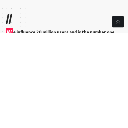
//
W
e influence 20 million users and is the number one
business and technology news network on the planet
Sign Up for Our Newsletter
Subscribe to our newsletter to get our newest articles
instantly!
[mc4wp_form id=”847″]
Follow US