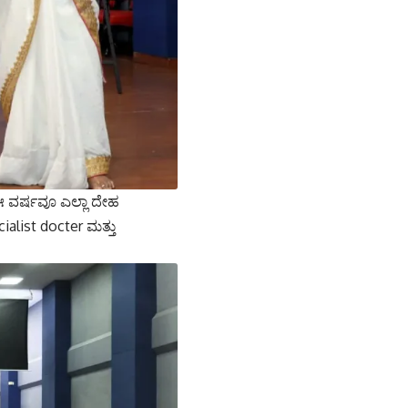
 ಈ ವರ್ಷವೂ ಎಲ್ಲಾ ದೇಹ
alist docter ಮತ್ತು