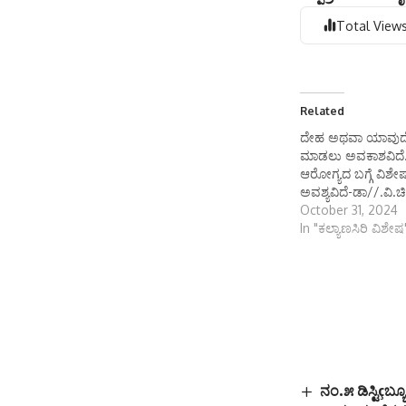
Total Views
Related
ದೇಹ ಅಥವಾ ಯಾವುದ
ಮಾಡಲು ಅವಕಾಶವಿದೆ.ಮ
ಆರೋಗ್ಯದ ಬಗ್ಗೆ ವಿಶ
ಅವಶ್ಯವಿದೆ-ಡಾ//.ವಿ.
October 31, 2024
In "ಕಲ್ಯಾಣಸಿರಿ ವಿಶೇಷ
ನಂ.೫ ಡಿಸ್ಟಿçಬ್