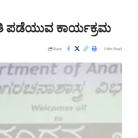
ಹಿತಿ ಪಡೆಯುವ ಕಾರ್ಯಕ್ರಮ
Share
1 Min Read