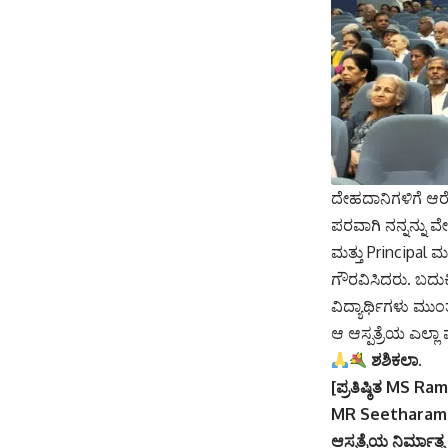
ದೇಹದಾನಿಗಳಿಗೆ ಆರೋ
ಪರವಾಗಿ ನನ್ನನ್ನು ವ
ಮತ್ತು Principal 
ಗೌರವಿಸಿದರು. ಬದುಕ
ವಿದ್ಯಾರ್ಥಿಗಳು ಮು
ಆ ಆಸ್ಪತ್ರೆಯ ಎಲ್ಲಾ 
ಶಶಿಕಲಾ.
[ಪ್ರತಿಷ್ಠಿತ MS Ra
MR Seetharam ರವರು
ಆಸ್ಪತ್ರೆಯ ನಿರ್ಮಾತೃ