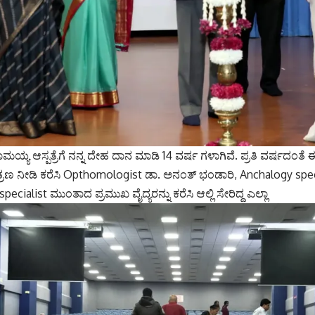
ಯ್ಯ ಆಸ್ಪತ್ರೆಗೆ ನನ್ನ ದೇಹ ದಾನ ಮಾಡಿ 14 ವರ್ಷ ಗಳಾಗಿವೆ. ಪ್ರತಿ ವರ್ಷದಂತೆ
ರಣ ನೀಡಿ ಕರೆಸಿ Opthomologist ಡಾ. ಅನಂತ್ ಭಂಡಾರಿ, Anchalogy speci
ecialist ಮುಂತಾದ ಪ್ರಮುಖ ವೈದ್ಯರನ್ನು ಕರೆಸಿ ಆಲ್ಲಿ ಸೇರಿದ್ದ ಎಲ್ಲಾ