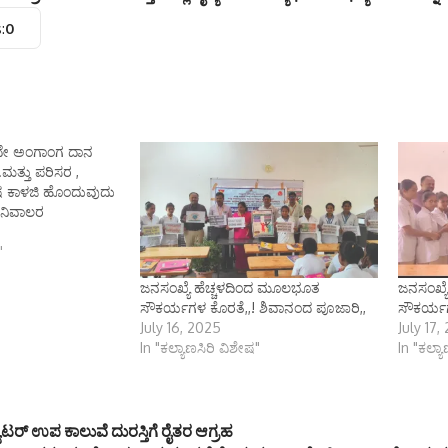
:
0
ೇ ಅಂಗಾಂಗ ದಾನ
ತ್ತು ಪರಿಸರ ,
ೇಷ ಕಾಳಜಿ ಹೊಂದುವುದು
ಚಿನಿವಾಲರ
"
ಜನಸಂಖ್ಯೆ ಹೆಚ್ಚಳದಿಂದ ಮೂಲಭೂತ
ಜನಸಂಖ್ಯ
ಸೌಕರ್ಯಗಳ ಕೊರತೆ,,! ಶಿವಾನಂದ ಪೂಜಾರಿ,,
ಸೌಕರ್ಯಗ
July 16, 2025
July 17,
In "ಕಲ್ಯಾಣಸಿರಿ ವಿಶೇಷ"
In "ಕಲ್ಯ
ಯೂಟರ್ ಉಪ ಕಾಲುವೆ ದುರಸ್ತಿಗೆ ರೈತರ ಆಗ್ರಹ