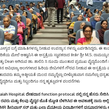
ಗ್ಯದ ಬಗ್ಗೆ ಮಾಹಿತಿಗಳನ್ನು ನೀಡುವ ಉಪನ್ಯಾಸ ಗಳನ್ನು ಏರ್ಪಡಿಸಿದ್ದರು. ಈ ಕಾ
ೇದಿಕೆಯ ಮೇಲೆ ಆಹ್ವಾನಿಸಿ ಈ ಆಸ್ಪತ್ರೆಯ ಸ್ಥಾಪಕರಾದ ಕೀರ್ತಿ ಶ್ರೀ M.S. ರಾಮಯ್ಯ
ಮತ್ತು Dean ಆಗಿರುವ ಡಾ. ಶಾಲಿನಿ ಸಿ ನೂಯಿ ಮುಂತಾದ ಪ್ರಮುಖ ವೈದ್ಯರೊಂದಿಗ
ಿನ ಅವಿಭಾಜ್ಯ ಅಂಗಗಳಾದ ಹಿರಿಯ ಜೀವಿಗಳಿಗೆ ಗೌರವ ನೀಡುವ ಈ ಆಸ್ಪತ್ರೆಯ ವೈದ
ಂತಾದವರು ತಮ್ಮ ಆತ್ಮೀಯತೆ ಯಿಂದ ನಮ್ಮನ್ನೆಲ್ಲಾ ಬೀಳ್ಕೊಡುವಾಗ ನಮಗೆಲ್ಲಾ ಧನ್ಯ
ವೈದ್ಯರಿಗೂ ಮತ್ತು ಸಿಬ್ಬಂದಿಗೂ ನನ್ನ ಹೃತ್ಪೂರ್ವಕ ವಂದನೆಗಳು
maiah Hospital ದೇಹದಾನ function protocal ನಲ್ಲಿ ನನ್ನ ಹೆಸರು ಸೇರಿಸಿ ವ
 ಮತ್ತು ಕೆಲವು ವೈದ್ಯರ ಜೊತೆ ಜ್ಯೋತಿ ಬೆಳಗಿಸಿದ ಈ ಅವಕಾಶಕ್ಕೆ ನಾನು ಅಲ್ಲಿನ 
 MR ಶ್ರೀನಿವಾಸ್ ಸರ್ ಮತ್ತು ಎಲ್ಲಾ ವೈದ್ಯಕೀಯ ವಿದ್ಯಾರ್ಥಿಗಳಿಗೆ ಧನ್ಯವಾದಗಳನ್ನು ಅ