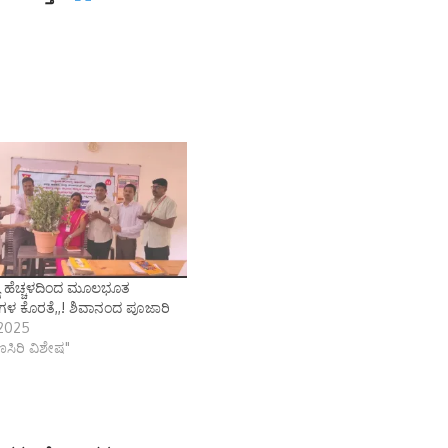
ೆ ಹೆಚ್ಚಳದಿಂದ ಮೂಲಭೂತ
ಳ ಕೊರತೆ,,! ಶಿವಾನಂದ ಪೂಜಾರಿ
 2025
ಾಣಸಿರಿ ವಿಶೇಷ"