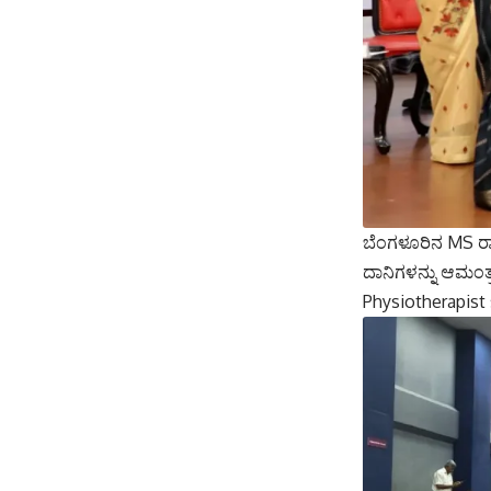
ಬೆಂಗಳೂರಿನ MS ರಾಮ
ದಾನಿಗಳನ್ನು ಆಮಂತ್
Physiotherapist sp