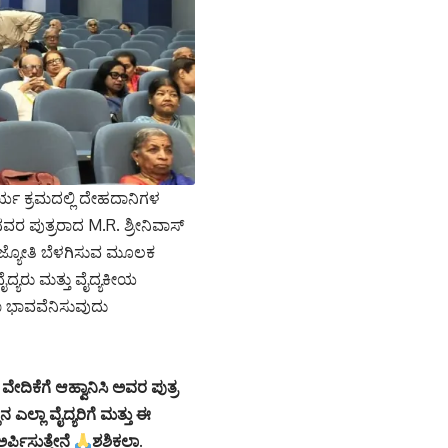
ರ್ಯ ಕ್ರಮದಲ್ಲಿ ದೇಹದಾನಿಗಳ
ನವರ ಪುತ್ರರಾದ M.R. ಶ್ರೀನಿವಾಸ್
ೆ ಜ್ಯೋತಿ ಬೆಳಗಿಸುವ ಮೂಲಕ
್ಯರು ಮತ್ತು ವೈದ್ಯಕೀಯ
ತಾ ಭಾವವೆನಿಸುವುದು
ೇದಿಕೆಗೆ ಆಹ್ವಾನಿಸಿ ಅವರ ಪುತ್ರ
ಎಲ್ಲಾ ವೈದ್ಯರಿಗೆ ಮತ್ತು ಈ
ರ್ಪಿಸುತ್ತೇನೆ
ಶಶಿಕಲಾ.