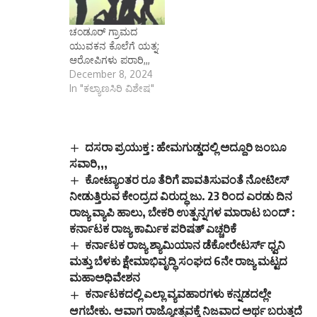
ಚಂಡೂರ್ ಗ್ರಾಮದ
ಯುವಕನ ಕೊಲೆಗೆ ಯತ್ನ:
ಆರೋಪಿಗಳು ಪರಾರಿ,,,
December 8, 2024
In "ಕಲ್ಯಾಣಸಿರಿ ವಿಶೇಷ"
ದಸರಾ ಪ್ರಯುಕ್ತ : ಹೇಮಗುಡ್ಡದಲ್ಲಿ ಅದ್ದೂರಿ ಜಂಬೂ
ಸವಾರಿ,,,
ಕೋಟ್ಯಾಂತರ ರೂ ತೆರಿಗೆ ಪಾವತಿಸುವಂತೆ ನೋಟೀಸ್‌
ನೀಡುತ್ತಿರುವ ಕೇಂದ್ರದ ವಿರುದ್ಧ ಜು. 23 ರಿಂದ ಎರಡು ದಿನ
ರಾಜ್ಯ ವ್ಯಾಪಿ ಹಾಲು, ಬೇಕರಿ ಉತ್ಪನ್ನಗಳ ಮಾರಾಟ ಬಂದ್‌ :
ಕರ್ನಾಟಕ ರಾಜ್ಯ ಕಾರ್ಮಿಕ ಪರಿಷತ್‌ ಎಚ್ಚರಿಕೆ
ಕರ್ನಾಟಕ ರಾಜ್ಯ ಶ್ಯಾಮಿಯಾನ ಡೆಕೋರೇಟರ್ಸ್ ಧ್ವನಿ
ಮತ್ತು ಬೆಳಕು ಕ್ಷೇಮಾಭಿವೃದ್ಧಿ ಸಂಘದ 6ನೇ ರಾಜ್ಯ ಮಟ್ಟದ
ಮಹಾಅಧಿವೇಶನ
ಕರ್ನಾಟಕದಲ್ಲಿ ಎಲ್ಲಾ ವ್ಯವಹಾರಗಳು ಕನ್ನಡದಲ್ಲೇ
ಆಗಬೇಕು. ಆವಾಗ ರಾಜ್ಯೋತ್ಸವಕ್ಕೆ ನಿಜವಾದ ಅರ್ಥ ಬರುತ್ತದೆ