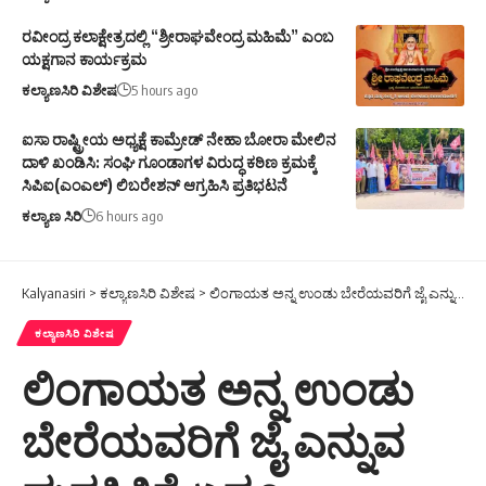
ರವೀಂದ್ರ ಕಲಾಕ್ಷೇತ್ರದಲ್ಲಿ “ಶ್ರೀರಾಘವೇಂದ್ರ ಮಹಿಮೆ” ಎಂಬ
ಯಕ್ಷಗಾನ ಕಾರ್ಯಕ್ರಮ
ಕಲ್ಯಾಣಸಿರಿ ವಿಶೇಷ
5 hours ago
ಐಸಾ ರಾಷ್ಟ್ರೀಯ ಅಧ್ಯಕ್ಷೆ ಕಾಮ್ರೇಡ್ ನೇಹಾ ಬೋರಾ ಮೇಲಿನ
ದಾಳಿ ಖಂಡಿಸಿ: ಸಂಘಿ ಗೂಂಡಾಗಳ ವಿರುದ್ಧ ಕಠಿಣ ಕ್ರಮಕ್ಕೆ
ಸಿಪಿಐ(ಎಂಎಲ್) ಲಿಬರೇಶನ್ ಆಗ್ರಹಿಸಿ ಪ್ರತಿಭಟನೆ
ಕಲ್ಯಾಣ ಸಿರಿ
6 hours ago
Kalyanasiri
>
ಕಲ್ಯಾಣಸಿರಿ ವಿಶೇಷ
>
ಲಿಂಗಾಯತ ಅನ್ನ ಉಂಡು ಬೇರೆಯವರಿಗೆ ಜೈ ಎನ್ನುವ ಮನಸ್ಥಿತಿಗೆ ಏನೂ ಹೇಳಬೇಕು.
ಕಲ್ಯಾಣಸಿರಿ ವಿಶೇಷ
ಲಿಂಗಾಯತ ಅನ್ನ ಉಂಡು
ಬೇರೆಯವರಿಗೆ ಜೈ ಎನ್ನುವ