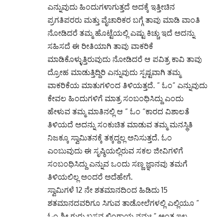
ಎನ್ನುವುದು ಹಿಂದುಗಳಾಗುತ್ತದೆ ಅದಕ್ಕೆ ಇತ್ತೀಚಿನ
ಪ್ರಗತಿಪರರು ಮತ್ತು ವೈಚಾರಿಕರ ಬಗ್ಗೆ ತಾವು ಮಾಡಿ ವಾಂತಿ
ನೋಡಿದರೆ ತಮ್ಮ ಹೊಟ್ಟೆಯಲ್ಲಿ ಎಷ್ಟು ಕಿಚ್ಚು ಇದೆ ಅದನ್ನು
ಸಹಿಸದೆ ಈ ರೀತಿಯಾಗಿ ತಾವು ವಾಕರಿಕೆ
ಮಾಡಿಕೊಳ್ಳುತ್ತಿರುವುದು ನೋಡಿದರೆ ಆ ಪವಿತ್ರ ಕಾವಿ ತಾವು
ದ್ರೋಹ ಮಾಡುತ್ತಿದ್ದಿರಿ ಎನ್ನುವುದು ಸ್ಪಷ್ಟವಾಗಿ ತಮ್ಮ
ವಾಕರಿಕೆಯ ಮಾತುಗಳಿಂದ ತಿಳಿಯತ್ತದೆ. ” ಓಂ” ಎನ್ನುವುದು
ಕೇವಲ ಹಿಂದುಗಳಿಗೆ ಮಾತ್ರ ಸಂಬಂಧಿಸಿದ್ದು ಎಂದು
ಹೇಳುವ ತಮ್ಮ ಮಾತಿನಲ್ಲಿ ಆ ” ಓಂ “ಕಾರದ ವಿಶಾಲತೆ
ತಿಳಿಯದೆ ಅದನ್ನು ಸಂಕುಚಿತ ಮಾಡುವ ತಮ್ಮ ಮನಸ್ಥಿತಿ
ನಿಜಕ್ಕೂ ಸ್ವಾಮಿತನಕ್ಕೆ ತಕ್ಕದ್ದಲ್ಲ ಅನಿಸುತ್ತದೆ. ಓಂ
ಎಂಬುವುದು ಈ ಸೃಷ್ಠಿಯಲ್ಲಿರುವ ಸಕಲ ಜೀವಿಗಳಿಗೆ
ಸಂಬಂಧಿಸಿದ್ದು ಎನ್ನುವ ಒಂದು ಸಣ್ಣ ಜ್ಞಾನವು ತಮಗೆ
ತಿಳಿಯಲಿಲ್ಲ ಅಂದರೆ ಅದೆಹೇಗೆ.
ಸ್ವಾಮಿಗಳೆ 12 ನೇ ಶತಮಾನದಿಂದ ಹಿಡಿದು 15
ಶತಮಾನದವರಿಗೂ ಸಿಗುವ ತಾಡೋಲೆಗಳಲ್ಲಿ ಎಲ್ಲಿಯೂ ”
ಓಂ ಶ್ರೀ ಗುರು ಬಸವ ಲಿಂಗಾಯ ನಮಃ ” ಅಂತ ಇಲ್ಲ.