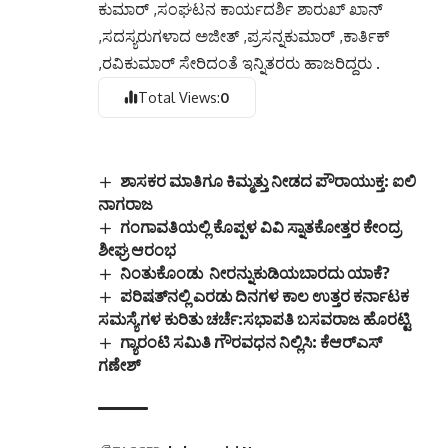
ಕುಮಾರ್ ,ಸಂಘಟನ ಕಾರ್ಯದರ್ಶಿ ಶಾರುಖ್ ಖಾನ್
,ಸದಸ್ಯರುಗಳಾದ ಅಜೀತ್ ,ಪ್ರಸನ್ನಕುಮಾರ್ ,ಕಾರ್ತಿಕ್
,ರವಿಕುಮಾರ್ ಸೇರಿದಂತೆ ಇನ್ನಿತರರು ಹಾಜರಿದ್ದರು .
Total Views:
0
ಶಾಸಕರ ಮಾತಿಗೂ ಕಿಮ್ಮತ್ತು ನೀಡದ ಪೌರಾಯುಕ್ತ: ಐಲಿ
ನಾಗರಾಜ
ಗಂಗಾವತಿಯಲ್ಲಿ ಕೊಪ್ಪಳ ವಿವಿ ಸ್ನಾತಕೋತ್ತರ ಕೇಂದ್ರ
ಶೀಘ್ರ ಆರಂಭ
ನಿಂತುಕೊಂಡು ನೀರನ್ನುಕುಡಿಯಬಾರದು ಯಾಕೆ?
ಪರಿಷತ್‌ನಲ್ಲಿ ಎರಡು ದಿನಗಳ ಕಾಲ ಉತ್ತರ ಕರ್ನಾಟಕ
ಸಮಸ್ಯೆಗಳ ಕುರಿತು ಚರ್ಚೆ:ಸಭಾಪತಿ ಬಸವರಾಜ ಹೊರಟ್ಟಿ
ಗ್ಯಾರಂಟಿ ಸಮಿತಿ ಗೌರವಧನ ನಿಲ್ಲಿಸಿ: ಕೆಆರ್‌ಎಸ್
ಗಣೇಶ್