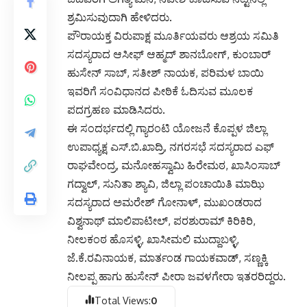
ಶ್ರಮಿಸುವುದಾಗಿ ಹೇಳಿದರು.
ಪೌರಾಯಕ್ತ ವಿರುಪಾಕ್ಷ ಮೂರ್ತಿಯವರು ಆಶ್ರಯ ಸಮಿತಿ
ಸದಸ್ಯರಾದ ಆಸೀಫ್ ಆಹ್ಮದ್ ಶಾನಬೋಗ್, ಕುಂಬಾರ್
ಹುಸೇನ್ ಸಾಬ್, ಸತೀಶ್ ನಾಯಕ, ಪರಿಮಳ ಬಾಯಿ
ಇವರಿಗೆ ಸಂವಿಧಾನದ ಪೀಠಿಕೆ ಓದಿಸುವ ಮೂಲಕ
ಪದಗ್ರಹಣ ಮಾಡಿಸಿದರು.
ಈ ಸಂದರ್ಭದಲ್ಲಿ ಗ್ಯಾರಂಟಿ ಯೋಜನೆ ಕೊಪ್ಪಳ ಜಿಲ್ಲಾ
ಉಪಾಧ್ಯಕ್ಷ ಎಸ್.ಬಿ.ಖಾದ್ರಿ, ನಗರಸಭೆ ಸದಸ್ಯರಾದ ಎಫ್
ರಾಘವೇಂದ್ರ, ಮನೋಹಸ್ವಾಮಿ ಹಿರೇಮಠ, ಖಾಸಿಂಸಾಬ್
ಗದ್ವಾಲ್, ಸುನಿತಾ ಶ್ಯಾವಿ, ಜಿಲ್ಲಾ ಪಂಚಾಯಿತಿ ಮಾಝಿ
ಸದಸ್ಯರಾದ ಅಮರೇಶ್ ಗೋನಾಳ್, ಮುಖಂಡರಾದ
ವಿಶ್ವನಾಥ್ ಮಾಲಿಪಾಟೀಲ್, ಪರಶುರಾಮ್ ಕಿರಿಕಿರಿ,
ನೀಲಕಂಠ ಹೊಸಳ್ಳಿ, ಖಾಸೀಮಲಿ ಮುದ್ದಾಬಳ್ಳಿ,
ಜೆ.ಕೆ.ರವಿನಾಯಕ, ಮಾರ್ತಂಡ ಗಾಯಕವಾಡ್, ಸಣ್ಣಕ್ಕಿ
ನೀಲಪ್ಪ ಹಾಗು ಹುಸೇನ್ ಪೀರಾ ಜವಳಗೇರಾ ಇತರರಿದ್ದರು.
Total Views:
0