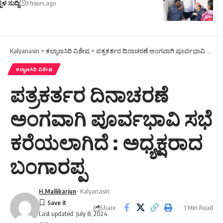
ಪಳ ಸುದ್ದಿ
3 hours ago
Kalyanasiri
>
ಕಲ್ಯಾಣಸಿರಿ ವಿಶೇಷ
>
ಪತ್ರಕರ್ತರ ದಿನಾಚರಣೆ ಅಂಗವಾಗಿ ಪೂರ್ವಭಾವಿ ಸಭೆ ಕರೆಯಲಾಗಿದೆ : ಅಧ್ಯಕ್ಷರಾದ ಬಂಗಾರಪ್ಪ
ಕಲ್ಯಾಣಸಿರಿ ವಿಶೇಷ
ಪತ್ರಕರ್ತರ ದಿನಾಚರಣೆ
ಅಂಗವಾಗಿ ಪೂರ್ವಭಾವಿ ಸಭೆ
ಕರೆಯಲಾಗಿದೆ : ಅಧ್ಯಕ್ಷರಾದ
ಬಂಗಾರಪ್ಪ
H.Mallikarjun
- Kalyanasiri
Share
1 Min Read
Last updated: July 8, 2024