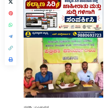
ವರದಿ : ಬಂಗಾರಪ್ಪ ‌.