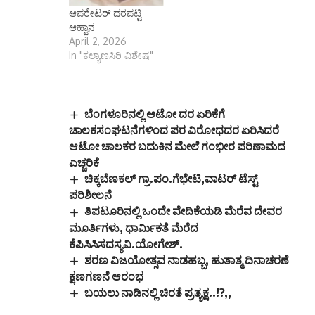
ವಾರ್ಡಿನ ಕುವೆಂಪು
ಆಪರೇಟರ್ ದರಪಟ್ಟಿ
ನಗರದಲ್ಲಿ ವಿಶೇಷ ಸಮಗ್ರ
ಆಹ್ವಾನ
ಮತದಾರರ ಪಟ್ಟಿ
April 2, 2026
ಪರಿಷ್ಕರಣಗೆ SiR ಗೆ ಮನೆ
In "ಕಲ್ಯಾಣಸಿರಿ ವಿಶೇಷ"
ಮನೆಗೆ ಕಾರ್ಯಕ್ರಮಕ
ಚಾಲನೆಗೊಂಡಿತ್ತು.
ಪ್ರತಿಯೊಬ್ಬ
ಅರ್ಹನಾಗರಿಕರು
ಬೆಂಗಳೂರಿನಲ್ಲಿ ಆಟೋ ದರ ಏರಿಕೆಗೆ
ಸಕ್ರಿಯವಾಗಿ ಭಾಗವಹಿಸಿ,
ಚಾಲಕಸಂಘಟನೆಗಳಿಂದ ಪರ ವಿರೋಧದರ ಏರಿಸಿದರೆ
ಮತದಾರರ ಪಟ್ಟಿಯಲ್ಲಿ…
ಆಟೋ ಚಾಲಕರ ಬದುಕಿನ ಮೇಲೆ ಗಂಭೀರ ಪರಿಣಾಮದ
ಎಚ್ಚರಿಕೆ
ಚಿಕ್ಕಬೆಣಕಲ್ ಗ್ರಾ.ಪಂ.ಗೆಭೇಟಿ,ವಾಟರ್ ಟೆಸ್ಟ್
ಪರಿಶೀಲನೆ
ತಿಪಟೂರಿನಲ್ಲಿ ಒಂದೇ ವೇದಿಕೆಯಡಿ ಮೆರೆವ ದೇವರ
ಮೂರ್ತಿಗಳು, ಧಾರ್ಮಿಕತೆ ಮೆರೆದ
ಕೆಪಿಸಿಸಿಸದಸ್ಯವಿ.ಯೋಗೇಶ್.
ಶರಣ ವಿಜಯೋತ್ಸವ ನಾಡಹಬ್ಬ, ಹುತಾತ್ಮ ದಿನಾಚರಣೆ
ಕ್ಷಣಗಣನೆ ಆರಂಭ
ಬಯಲು ನಾಡಿನಲ್ಲಿ ಚಿರತೆ ಪ್ರತ್ಯಕ್ಷ..!?,,